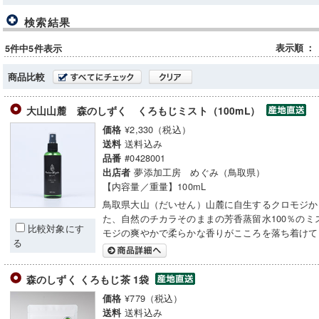
検索結果
表示順
：
5件中5件表示
商品比較
大山山麓 森のしずく くろもじミスト（100mL）
¥2,330（税込）
価格
送料込み
送料
#0428001
品番
夢添加工房 めぐみ（鳥取県）
出店者
【内容量／重量】100mL
鳥取県大山（だいせん）山麓に自生するクロモジか
た、自然のチカラそのままの芳香蒸留水100％のミ
比較対象にす
モジの爽やかで柔らかな香りがこころを落ち着けて
る
森のしずく くろもじ茶 1袋
¥779（税込）
価格
送料込み
送料