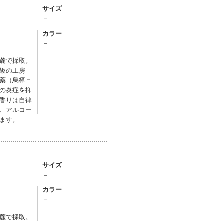
サイズ
－
カラー
－
麓で採取。
級の工房
薬（烏樟＝
の炎症を抑
香りは自律
、アルコー
ます。
サイズ
－
カラー
－
麓で採取。