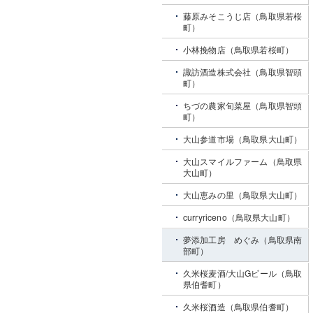
藤原みそこうじ店（鳥取県若桜
町）
小林挽物店（鳥取県若桜町）
諏訪酒造株式会社（鳥取県智頭
町）
ちづの農家旬菜屋（鳥取県智頭
町）
大山参道市場（鳥取県大山町）
大山スマイルファーム（鳥取県
大山町）
大山恵みの里（鳥取県大山町）
curryriceno（鳥取県大山町）
夢添加工房 めぐみ（鳥取県南
部町）
久米桜麦酒/大山Gビール（鳥取
県伯耆町）
久米桜酒造（鳥取県伯耆町）