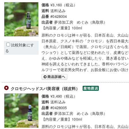
¥3,160（税込）
価格
送料込み
送料
#0428004
品番
夢添加工房 めぐみ（鳥取県）
出店者
【内容量／重量】100ml
原料のクロモジは神々が宿る、日本百名山、大山山
日本原産、クスノキ科の「クロモジ」を西日本最大
比較対象にす
（奥大山／日南町）で蒸留。クロモジは古くから生
る
ウショウ）として薬酒などに使われたり、皮膚など
え、かゆみや痛みなどを軽減したり、透き通る甘い
神経を調えるといわれてきました。香料やパラベン
ルフリーで老若男女問わず、お肌全般にお使い頂け
クロモジヘッドスパ美容液（頭皮料）
¥3,490（税込）
価格
送料込み
送料
#0428005
品番
夢添加工房 めぐみ（鳥取県）
出店者
【内容量／重量】100ml
原料のクロモジは神々が宿る、日本百名山、大山山