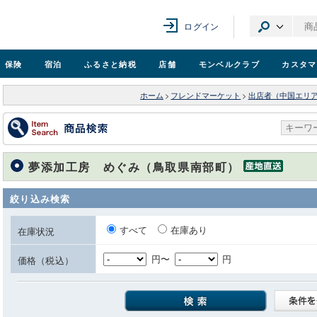
ログイン
保険
宿泊
ふるさと納税
店舗
モンベル
クラブ
カスタマ
ホーム
>
フレンドマーケット
>
出店者（中国エリ
夢添加工房 めぐみ（鳥取県南部町）
絞り込み検索
すべて
在庫あり
在庫状況
円〜
円
価格（税込）