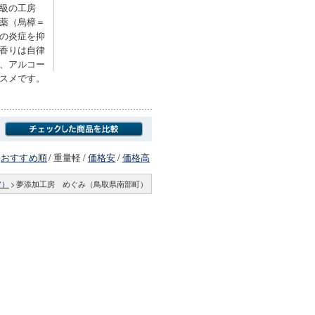
級の工房
薬（烏樟＝
の炎症を抑
香りは自律
、アルコー
スメです。
おすすめ順
/
重量軽
/
価格安
/
価格高
ア）
>
夢添加工房 めぐみ（鳥取県南部町）