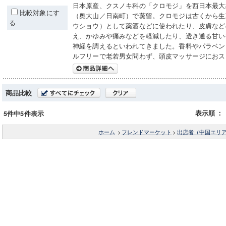
日本原産、クスノキ科の「クロモジ」を西日本最大
比較対象にす
（奥大山／日南町）で蒸留。クロモジは古くから生
る
ウショウ）として薬酒などに使われたり、皮膚など
え、かゆみや痛みなどを軽減したり、透き通る甘い
神経を調えるといわれてきました。香料やパラベン
ルフリーで老若男女問わず、頭皮マッサージにおス
商品比較
表示順
：
5件中5件表示
ホーム
>
フレンドマーケット
>
出店者（中国エリ