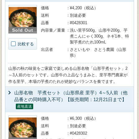
価格
¥4,200（税込）
送料
別途必要
品番
#0428301
Sold Out
内容量／重量
洗い里芋500g、山形牛200g、芋
煮こんにゃく300g、ネギ1本、特
製芋煮のたれ100mL
比較する
出店者
さといもや さとう農園（山形
県）
山形の秋の味覚をご家庭で楽しめる山形名物「山形芋煮セット」2
～3人前のセットです。山形牛の上品なうまみと、里芋専門農家が
作る里芋、本場の芋煮のたれが絶妙なバランスを奏でます。
山形名物 芋煮セット（山形県産 里芋）4～5人前（他
品番との同時購入不可）【販売期間：12月21日まで】
産地直送
価格
¥6,300（税込）
送料
別途必要
品番
#0428302