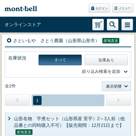
メニュー
ログイン
オンラインストア
さといもや さとう農園（山形県山形市）
産地直送
在庫状況
すべて
在庫あり
絞り込み検索を追加
全2件
表示切替
1
山形名物 芋煮セット（山形県産 里芋）2～3人前（他
品番との同時購入不可）【販売期間：12月21日まで】
産地直送