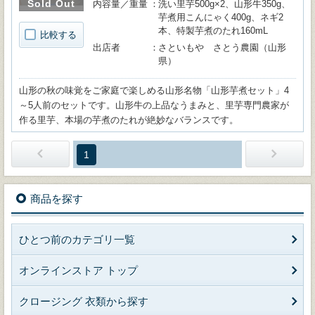
Sold Out
内容量／重量
洗い里芋500g×2、山形牛350g、
芋煮用こんにゃく400g、ネギ2
本、特製芋煮のたれ160mL
比較する
出店者
さといもや さとう農園（山形
県）
山形の秋の味覚をご家庭で楽しめる山形名物「山形芋煮セット」4
～5人前のセットです。山形牛の上品なうまみと、里芋専門農家が
作る里芋、本場の芋煮のたれが絶妙なバランスです。
1
商品を探す
ひとつ前のカテゴリ一覧
オンラインストア トップ
クロージング 衣類から探す