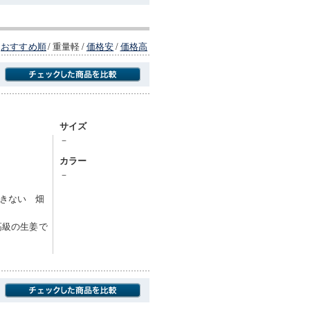
おすすめ順
/
重量軽
/
価格安
/
価格高
商品にのみフォーカスする
サイズ
－
カラー
－
きない 畑
高級の生姜で