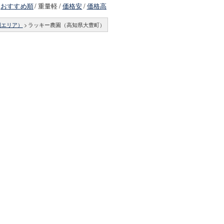
おすすめ順
/
重量軽
/
価格安
/
価格高
国エリア）
>
ラッキー農園（高知県大豊町）