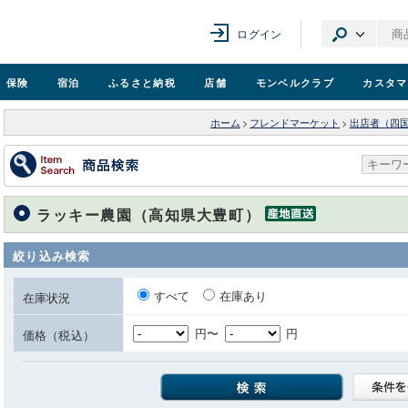
ログイン
保険
宿泊
ふるさと納税
店舗
モンベル
クラブ
カスタマ
ホーム
>
フレンドマーケット
>
出店者（四
ラッキー農園（高知県大豊町）
絞り込み検索
すべて
在庫あり
在庫状況
円〜
円
価格（税込）