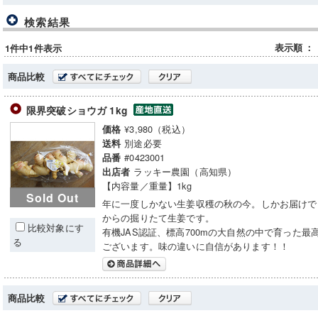
検索結果
表示順
：
1件中1件表示
商品比較
限界突破ショウガ 1kg
¥3,980（税込）
価格
別途必要
送料
#0423001
品番
ラッキー農園（高知県）
出店者
【内容量／重量】1kg
Sold Out
年に一度しかない生姜収穫の秋の今。しかお届けで
からの掘りたて生姜です。
比較対象にす
有機JAS認証、標高700mの大自然の中で育った最
る
ございます。味の違いに自信があります！！
商品比較