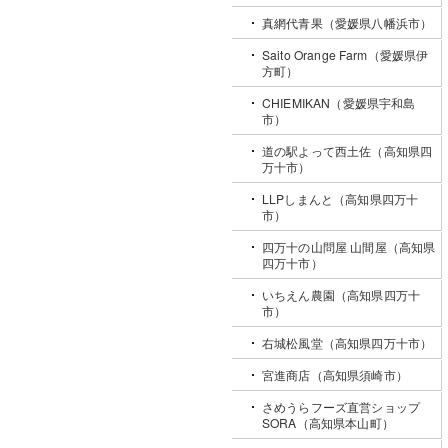
真網代青果（愛媛県八幡浜市）
Saito Orange Farm（愛媛県伊
方町）
CHIEMIKAN（愛媛県宇和島
市）
道の駅よって西土佐（高知県四
万十市）
LLPしまんと（高知県四万十
市）
四万十の山問屋 山間屋（高知県
四万十市）
いちえん農園（高知県四万十
市）
右城松風堂（高知県四万十市）
宮進商店（高知県須崎市）
さめうらフーズ直営ショップ
SORA（高知県本山町）