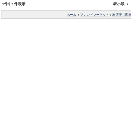
表示順
：
1件中1件表示
ホーム
>
フレンドマーケット
>
出店者（四