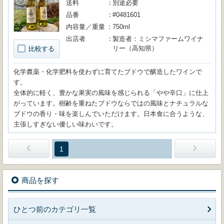
送料
別途必要
品番
#0481601
内容量／重量
750ml
出店者
製造者：ミシマファームワイナ
リー（高知県）
比較する
化学農薬・化学肥料を使わずに育てたブドウで醸造したワインで
す。
全体的に軽く、豊かな果実の風味を感じられる「やや辛口」に仕上
がっています。樹齢を重ねたブドウならではの風味とナチュラルな
ブドウの香り・味を楽しんでいただけます。日本食に合うような、
主張しすぎない優しい味わいです。
1
商品を探す
ひとつ前のカテゴリ一覧