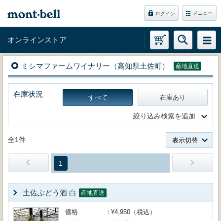
メニュー
ログイン
オンラインストア
ミシマファームワイナリー（高知県土佐町）
産地直送
在庫状況
すべて
在庫あり
絞り込み検索を追加
全1件
表示切替
1
土佐ぶどう酒 白
産地直送
価格
¥4,950（税込）