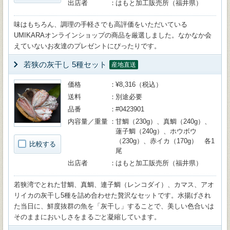
出店者
はもと加工販売所（福井県）
味はもちろん、調理の手軽さでも高評価をいただいている
UMIKARAオンラインショップの商品を厳選しました。なかなか会
えていないお友達のプレゼントにぴったりです。
若狭の灰干し 5種セット
産地直送
価格
¥8,316（税込）
送料
別途必要
品番
#0423901
内容量／重量
甘鯛（230g）、真鯛（240g）、
蓮子鯛（240g）、ホウボウ
（230g）、赤イカ（170g） 各1
比較する
尾
出店者
はもと加工販売所（福井県）
若狭湾でとれた甘鯛、真鯛、連子鯛（レンコダイ）、カマス、アオ
リイカの灰干し5種を詰め合わせた贅沢なセットです。水揚げされ
た当日に、鮮度抜群の魚を「灰干し」することで、美しい色合いは
そのままにおいしさをまるごと凝縮しています。