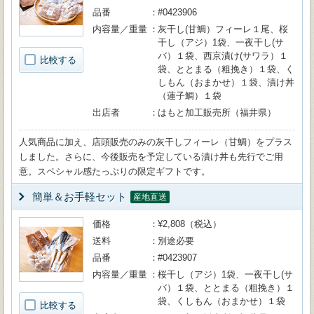
品番
#0423906
内容量／重量
灰干し(甘鯛）フィーレ１尾、桜
干し（アジ）1袋、一夜干し(サ
バ）１袋、西京漬け(サワラ）１
比較する
袋、ととまる（粗挽き）１袋、く
しもん（おまかせ）１袋、漬け丼
（蓮子鯛）１袋
出店者
はもと加工販売所（福井県）
人気商品に加え、店頭販売のみの灰干しフィーレ（甘鯛）をプラス
しました。さらに、今後販売を予定している漬け丼も先行でご用
意。スペシャル感たっぷりの限定ギフトです。
簡単＆お手軽セット
産地直送
価格
¥2,808（税込）
送料
別途必要
品番
#0423907
内容量／重量
桜干し（アジ）1袋、一夜干し(サ
バ）１袋、ととまる（粗挽き）１
袋、くしもん（おまかせ）１袋
比較する