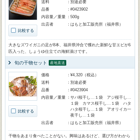
送料
別途必要
品番
#0423902
内容量／重量
500g
出店者
はもと加工販売所（福井県）
比較する
大きなズワイガニの足が8本、福井県沖合で獲れた新鮮な甘エビが6
匹入った、しょうゆ仕立ての海鮮漬けです。
旬の干物セット
産地直送
価格
¥4,320（税込）
送料
別途必要
品番
#0423904
内容量／重量
サバ桜干し…１袋 アジ桜干し…
１袋 カマス桜干し…１袋 ハタ
ハタ桜干し…１袋 アオリイカ一
比較する
夜干し…１袋
出店者
はもと加工販売所（福井県）
干物をあまり食べたことがない。興味はあるけど、選び方がわから