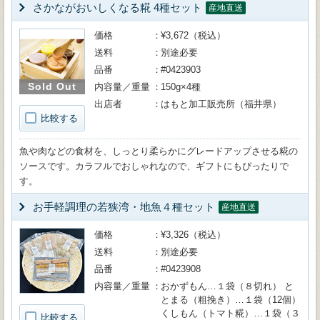
さかながおいしくなる糀 4種セット
産地直送
価格
¥3,672（税込）
送料
別途必要
品番
#0423903
Sold Out
内容量／重量
150g×4種
出店者
はもと加工販売所（福井県）
比較する
魚や肉などの食材を、しっとり柔らかにグレードアップさせる糀の
ソースです。カラフルでおしゃれなので、ギフトにもぴったりで
す。
お手軽調理の若狭湾・地魚４種セット
産地直送
価格
¥3,326（税込）
送料
別途必要
品番
#0423908
内容量／重量
おかずもん…１袋（８切れ） と
とまる（粗挽き）…１袋（12個）
くしもん（トマト糀）…１袋（３
比較する