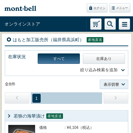
メニュー
ログイン
オンラインストア
はもと加工販売所（福井県高浜町）
産地直送
在庫状況
すべて
在庫あり
絞り込み検索を追加
全8件
表示切替
1
若狭の海華漬け
産地直送
価格
¥4,104（税込）