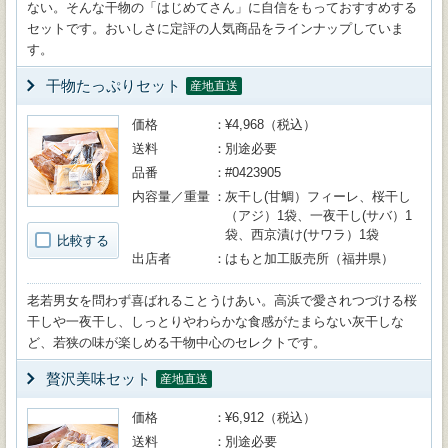
ない。そんな干物の「はじめてさん」に自信をもっておすすめする
セットです。おいしさに定評の人気商品をラインナップしていま
す。
干物たっぷりセット
産地直送
価格
¥4,968（税込）
送料
別途必要
品番
#0423905
内容量／重量
灰干し(甘鯛）フィーレ、桜干し
（アジ）1袋、一夜干し(サバ）1
袋、西京漬け(サワラ）1袋
比較する
出店者
はもと加工販売所（福井県）
老若男女を問わず喜ばれることうけあい。高浜で愛されつづける桜
干しや一夜干し、しっとりやわらかな食感がたまらない灰干しな
ど、若狭の味が楽しめる干物中心のセレクトです。
贅沢美味セット
産地直送
価格
¥6,912（税込）
送料
別途必要