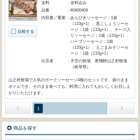
送料
送料込み
品番
#0400409
内容量／重量
あらびきソーセージ：1袋
（133g×1）、黒こしょうソーセ
ージ：1袋（133g×1）、チーズ入
比較する
りソーセージ：1袋（133g×1）、
ハーブソーセージ：1袋
（133g×1）、えごまみそソーセ
ージ：1袋（133g×1）
出店者
天空の牧場 奥飛騨山之村牧場
（岐阜県）
山之村牧場で人気のポークソーセージ4種のセットです。袋のまま
ボイルでき、そのまま食べても、料理に入れてもおいしくお召し上
がりいただけます。
1
商品を探す