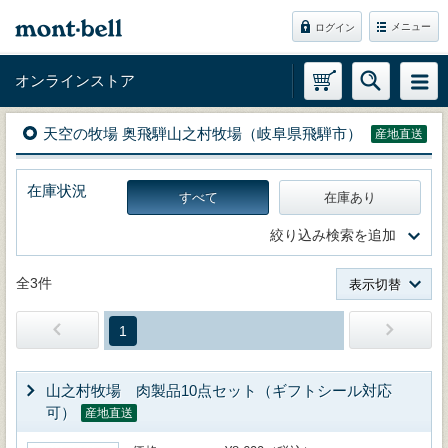
メニュー
ログイン
オンラインストア
天空の牧場 奥飛騨山之村牧場（岐阜県飛騨市）
産地直送
在庫状況
すべて
在庫あり
絞り込み検索を追加
全3件
表示切替
1
山之村牧場 肉製品10点セット（ギフトシール対応
可）
産地直送