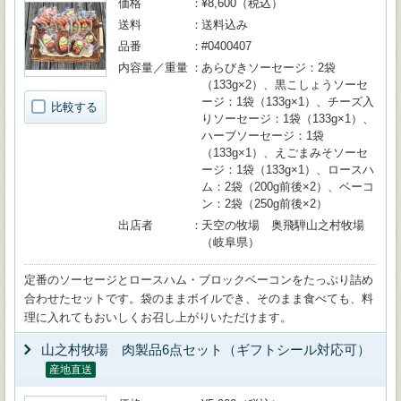
価格
¥8,600（税込）
送料
送料込み
品番
#0400407
内容量／重量
あらびきソーセージ：2袋
（133g×2）、黒こしょうソーセ
ージ：1袋（133g×1）、チーズ入
比較する
りソーセージ：1袋（133g×1）、
ハーブソーセージ：1袋
（133g×1）、えごまみそソーセ
ージ：1袋（133g×1）、ロースハ
ム：2袋（200g前後×2）、ベーコ
ン：2袋（250g前後×2）
出店者
天空の牧場 奥飛騨山之村牧場
（岐阜県）
定番のソーセージとロースハム・ブロックベーコンをたっぷり詰め
合わせたセットです。袋のままボイルでき、そのまま食べても、料
理に入れてもおいしくお召し上がりいただけます。
山之村牧場 肉製品6点セット（ギフトシール対応可）
産地直送