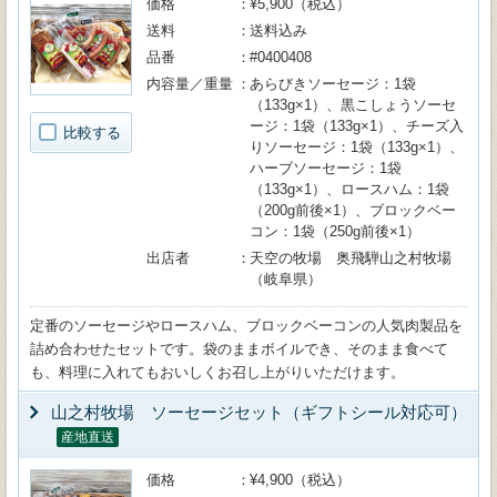
価格
¥5,900（税込）
送料
送料込み
品番
#0400408
内容量／重量
あらびきソーセージ：1袋
（133g×1）、黒こしょうソーセ
ージ：1袋（133g×1）、チーズ入
比較する
りソーセージ：1袋（133g×1）、
ハーブソーセージ：1袋
（133g×1）、ロースハム：1袋
（200g前後×1）、ブロックベー
コン：1袋（250g前後×1）
出店者
天空の牧場 奥飛騨山之村牧場
（岐阜県）
定番のソーセージやロースハム、ブロックベーコンの人気肉製品を
詰め合わせたセットです。袋のままボイルでき、そのまま食べて
も、料理に入れてもおいしくお召し上がりいただけます。
山之村牧場 ソーセージセット（ギフトシール対応可）
産地直送
価格
¥4,900（税込）