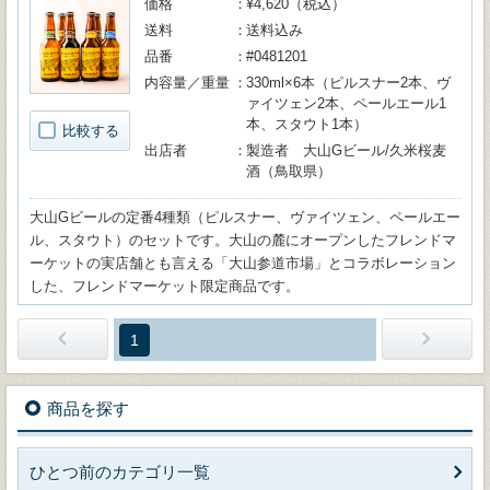
価格
¥4,620（税込）
送料
送料込み
品番
#0481201
内容量／重量
330ml×6本（ピルスナー2本、ヴ
ァイツェン2本、ペールエール1
本、スタウト1本）
比較する
出店者
製造者 大山Gビール/久米桜麦
酒（鳥取県）
大山Gビールの定番4種類（ピルスナー、ヴァイツェン、ペールエー
ル、スタウト）のセットです。大山の麓にオープンしたフレンドマ
ーケットの実店舗とも言える「大山参道市場」とコラボレーション
した、フレンドマーケット限定商品です。
1
商品を探す
ひとつ前のカテゴリ一覧