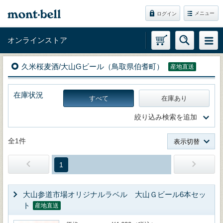
メニュー
ログイン
オンラインストア
久米桜麦酒/大山Gビール（鳥取県伯耆町）
産地直送
在庫状況
すべて
在庫あり
絞り込み検索を追加
全1件
表示切替
1
大山参道市場オリジナルラベル 大山Ｇビール6本セッ
ト
産地直送