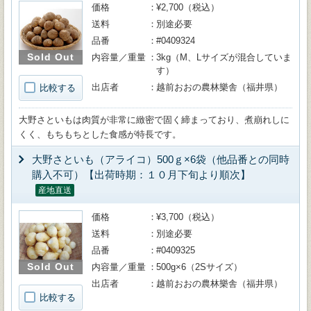
価格
¥2,700（税込）
送料
別途必要
品番
#0409324
Sold Out
内容量／重量
3kg（M、Lサイズが混合していま
す）
出店者
越前おおの農林樂舎（福井県）
比較する
大野さといもは肉質が非常に緻密で固く締まっており、煮崩れしに
くく、もちもちとした食感が特長です。
大野さといも（アライコ）500ｇ×6袋（他品番との同時
購入不可）【出荷時期：１０月下旬より順次】
産地直送
価格
¥3,700（税込）
送料
別途必要
品番
#0409325
Sold Out
内容量／重量
500g×6（2Sサイズ）
出店者
越前おおの農林樂舎（福井県）
比較する