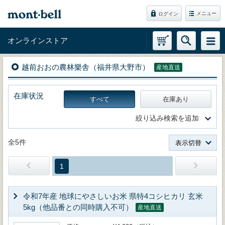
メニュー
ログイン
オンラインストア
越前おおの農林樂舎（福井県大野市）
産地直送
在庫状況
すべて
在庫あり
絞り込み検索を追加
全5件
表示切替
1
令和7年産 地球にやさしいお米 県特4コシヒカリ 玄米
5kg（他品番との同時購入不可）
産地直送