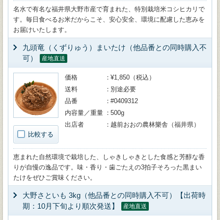
名水で有名な福井県大野市産で育まれた、特別栽培米コシヒカリで
す。毎日食べるお米だからこそ、安心安全、環境に配慮した恵みを
お届けいたします。
九頭竜（くずりゅう）まいたけ（他品番との同時購入不
可）
産地直送
価格
¥1,850（税込）
送料
別途必要
品番
#0409312
内容量／重量
500g
出店者
越前おおの農林樂舎（福井県）
比較する
恵まれた自然環境で栽培した、しゃきしゃきとした食感と芳醇な香
りが自慢の逸品です。味・香り・歯ごたえの3拍子そろった黒まい
たけをぜひご賞味ください。
大野さといも 3kg（他品番との同時購入不可）【出荷時
期：10月下旬より順次発送】
産地直送