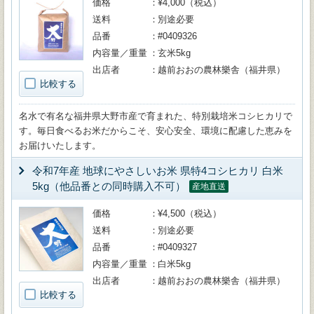
価格
¥4,000（税込）
送料
別途必要
品番
#0409326
内容量／重量
玄米5kg
出店者
越前おおの農林樂舎（福井県）
比較する
名水で有名な福井県大野市産で育まれた、特別栽培米コシヒカリで
す。毎日食べるお米だからこそ、安心安全、環境に配慮した恵みを
お届けいたします。
令和7年産 地球にやさしいお米 県特4コシヒカリ 白米
5kg（他品番との同時購入不可）
産地直送
価格
¥4,500（税込）
送料
別途必要
品番
#0409327
内容量／重量
白米5kg
出店者
越前おおの農林樂舎（福井県）
比較する