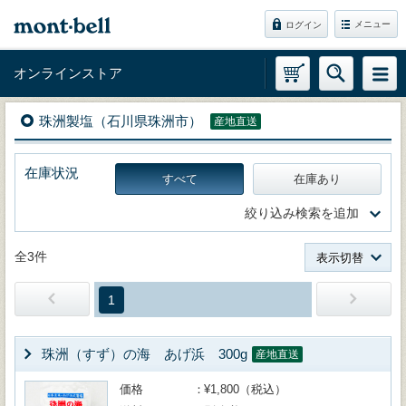
メニュー
ログイン
オンラインストア
珠洲製塩（石川県珠洲市）
産地直送
在庫状況
すべて
在庫あり
絞り込み検索を追加
全3件
表示切替
1
珠洲（すず）の海 あげ浜 300g
産地直送
価格
¥1,800（税込）