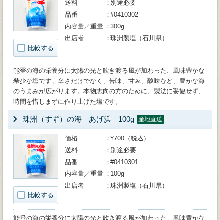
送料
別途必要
品番
#0410302
内容量／重量
300g
出店者
珠洲製塩（石川県）
比較する
能登の海の栄養分に太陽の光と吹き渡る風が加わった、風味豊かな
希少な塩です。辛さだけでなく、苦味、甘み、酸味など、豊かな海
のうまみが広がります。本物志向の方のために、製法に妥協せず、
時間を惜しまずに作り上げた塩です。
珠洲（すず）の海 あげ浜 100g
産地直送
価格
¥700（税込）
送料
別途必要
品番
#0410301
内容量／重量
100g
出店者
珠洲製塩（石川県）
比較する
能登の海の栄養分に太陽の光と吹き渡る風が加わった、風味豊かな