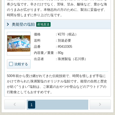
希少な塩です。辛さだけでなく、苦味、甘み、酸味など、豊かな海
のうまみが広がります。本物志向の方のために、製法に妥協せず、
時間を惜しまずに作り上げた塩です。
奥能登の塩飴
産地直送
価格
¥270（税込）
送料
別途必要
品番
#0410305
内容量／重量
80g
出店者
珠洲製塩（石川県）
比較する
500年前から受け継がれてきた伝統技術で、時間を惜しまず手塩に
かけて作られた珠洲製塩のオリジナル塩飴です。能登の自然と歴史
が紡ぐ"うまい"塩飴は、ご家庭のおやつや登山などのアウトドアの
行動食としてもおすすめです。
1