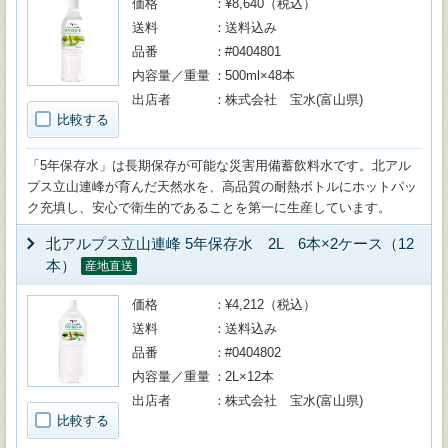
価格
¥8,640（税込）
送料
送料込み
品番
#0404801
内容量／重量
500ml×48本
出店者
株式会社 宝水(富山県)
比較する
「5年保存水」は長期保存が可能な災害用備蓄飲料水です。北アル
プス立山連峰が育んだ天然水を、高品質の耐熱ボトルにホットパッ
ク充填し、安心で衛生的であることを第一に生産しています。
北アルプス立山連峰 5年保存水 2L 6本×2ケース（12
本）
産地直送
価格
¥4,212（税込）
送料
送料込み
品番
#0404802
内容量／重量
2L×12本
出店者
株式会社 宝水(富山県)
比較する