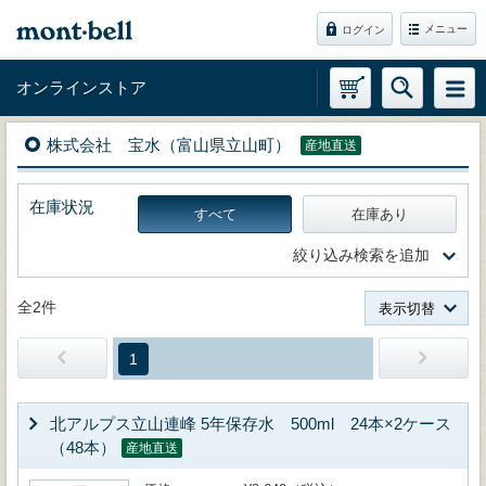
メニュー
ログイン
オンラインストア
株式会社 宝水（富山県立山町）
産地直送
在庫状況
すべて
在庫あり
絞り込み検索を追加
全2件
表示切替
1
北アルプス立山連峰 5年保存水 500ml 24本×2ケース
（48本）
産地直送