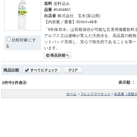
送料込み
送料
#0404801
品番
株式会社 宝水(富山県)
出店者
【内容量／重量】500ml×48本
「5年保存水」は長期保存が可能な災害用備蓄飲料
アルプス立山連峰が育んだ天然水を、高品質の耐熱
比較対象にす
ットパック充填し、安心で衛生的であることを第一
る
います。
商品比較
表示順
：
2件中2件表示
ホーム
>
フレンドマーケット
>
出店者（北陸