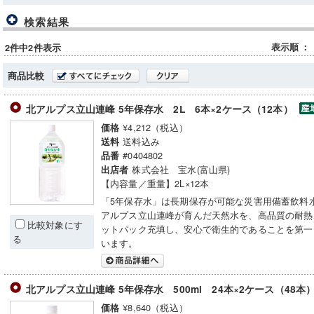
検索結果
表示順
：
2件中2件表示
商品比較
北アルプス立山連峰 5年保存水 2L 6本×2ケース（12本）
¥4,212（税込）
価格
送料込み
送料
#0404802
品番
株式会社 宝水(富山県)
出店者
【内容量／重量】2L×12本
「5年保存水」は長期保存が可能な災害用備蓄飲料
アルプス立山連峰が育んだ天然水を、高品質の耐熱
比較対象にす
ットパック充填し、安心で衛生的であることを第一
る
います。
北アルプス立山連峰 5年保存水 500ml 24本×2ケース（48本
¥8,640（税込）
価格