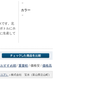
－
カラー
－
水です。北
ボトルにホ
に生産して
おすすめ順
/
重量軽
/
価格安
/
価格高
エリア）
>
株式会社 宝水（富山県立山町）