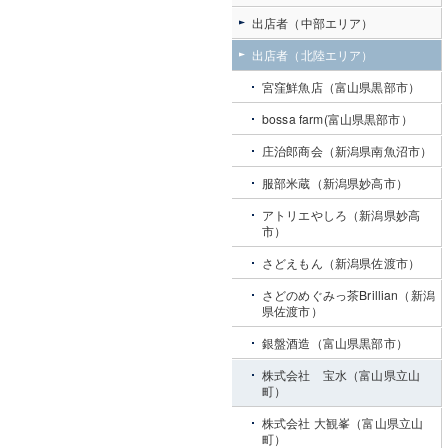
出店者（中部エリア）
出店者（北陸エリア）
宮窪鮮魚店（富山県黒部市）
bossa farm(富山県黒部市）
庄治郎商会（新潟県南魚沼市）
服部米蔵（新潟県妙高市）
アトリエやしろ（新潟県妙高
市）
さどえもん（新潟県佐渡市）
さどのめぐみっ茶Brillian（新潟
県佐渡市）
銀盤酒造（富山県黒部市）
株式会社 宝水（富山県立山
町）
株式会社 大観峯（富山県立山
町）