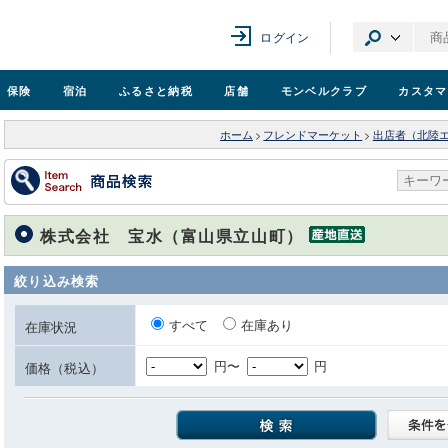
ログイン
保険
宿泊
ふるさと納税
店舗
モンベル
クラブ
カスタマ
ホーム
>
フレンドマーケット
>
出店者（北陸
株式会社 宝水（富山県立山町）
絞り込み検索
すべて
在庫あり
在庫状況
円〜
円
価格（税込）