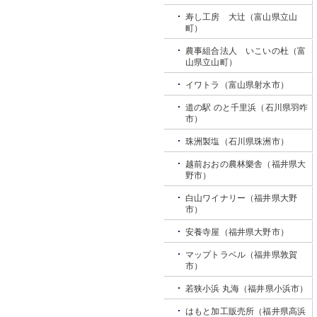
寿し工房 大辻（富山県立山
町）
農事組合法人 いこいの杜（富
山県立山町）
イワトラ（富山県射水市）
道の駅 のと千里浜（石川県羽咋
市）
珠洲製塩（石川県珠洲市）
越前おおの農林樂舎（福井県大
野市）
白山ワイナリー（福井県大野
市）
安養寺屋（福井県大野市）
マップトラベル（福井県敦賀
市）
若狭小浜 丸海（福井県小浜市）
はもと加工販売所（福井県高浜