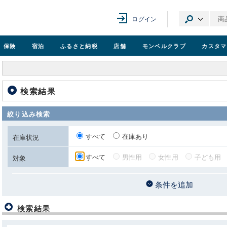
ログイン
保険
宿泊
ふるさと納税
店舗
モンベル
クラブ
カスタマ
検索結果
絞り込み検索
すべて
在庫あり
在庫状況
すべて
男性用
女性用
子ども用
対象
条件を追加
検索結果