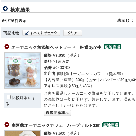
検索結果
表示順
：
6件中6件表示
商品比較
オーガニック無添加ペットフード 厳選あか牛
¥3,630（税込）
価格
別途必要
送料
#0403703
品番
南阿蘇オーガニックカフェ（熊本県）
出店者
【内容量／重量】390g（あか牛ハンバーグ80g入×
アキレス腱焼き50g入×3個）
お肉を厳選しオーガニック野菜を使用しています。
比較対象にす
の添加物は一切使用せず、製造しています。温める
る
にお召し上がりいただけます。
南阿蘇オーガニックカフェ ハーブソルト3種
¥3,500（税込）
価格