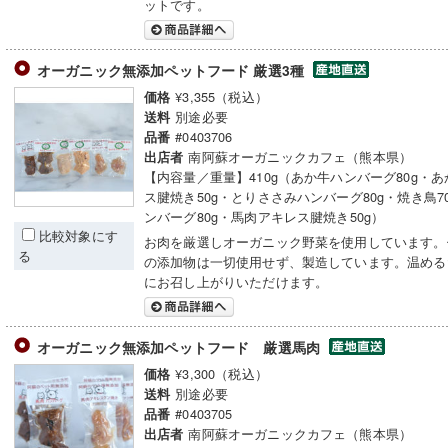
ットです。
オーガニック無添加ペットフード 厳選3種
¥3,355（税込）
価格
別途必要
送料
#0403706
品番
南阿蘇オーガニックカフェ（熊本県）
出店者
【内容量／重量】410g（あか牛ハンバーグ80g・
ス腱焼き50g・とりささみハンバーグ80g・焼き鳥7
ンバーグ80g・馬肉アキレス腱焼き50g）
比較対象にす
お肉を厳選しオーガニック野菜を使用しています。
る
の添加物は一切使用せず、製造しています。温める
にお召し上がりいただけます。
オーガニック無添加ペットフード 厳選馬肉
¥3,300（税込）
価格
別途必要
送料
#0403705
品番
南阿蘇オーガニックカフェ（熊本県）
出店者