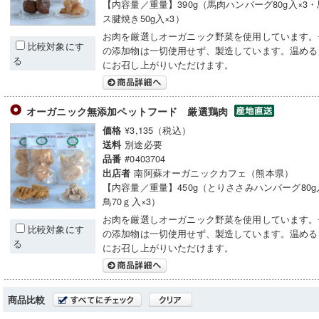
【内容量／重量】390g（馬肉ハンバーグ80g入×3
ス腱焼き50g入×3）
お肉を厳選しオーガニック野菜を使用しています。
比較対象にす
の添加物は一切使用せず、製造しています。温める
る
にお召し上がりいただけます。
オーガニック無添加ペットフード 厳選鶏肉
¥3,135（税込）
価格
別途必要
送料
#0403704
品番
南阿蘇オーガニックカフェ（熊本県）
出店者
【内容量／重量】450g（とりささみハンバーグ80g
鳥70ｇ入×3）
お肉を厳選しオーガニック野菜を使用しています。
比較対象にす
の添加物は一切使用せず、製造しています。温める
る
にお召し上がりいただけます。
商品比較