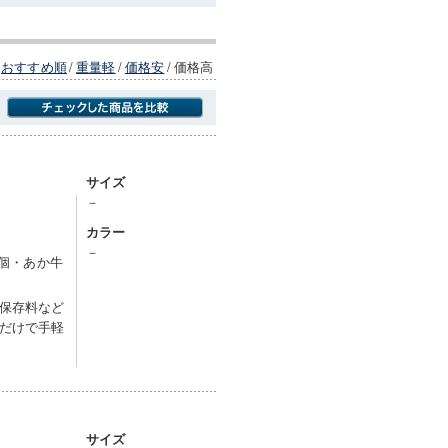
おすすめ順
/
重量軽
/
価格安
/
価格高
商品にのみフォーカスする
サイズ
－
カラー
－
3個・あか牛
保存料など
だけで手軽
サイズ