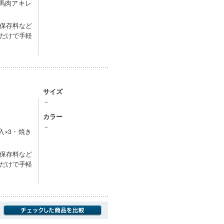
・馬肉アキレ
保存料など
だけで手軽
サイズ
－
カラー
－
入×3・焼き
保存料など
だけで手軽