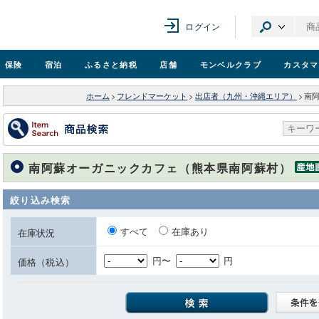
ログイン
保険
宿泊
ふるさと納税
店舗
モンベル
クラブ
カスタマ
ホーム
>
フレンドマーケット
>
出店者（九州・沖縄エリア）
>
南
南阿蘇オーガニックカフェ（熊本県南阿蘇村）
絞り込み検索
すべて
在庫あり
在庫状況
円〜
円
価格（税込）