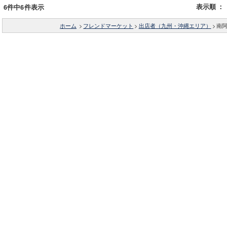
表示順
：
6件中6件表示
ホーム
>
フレンドマーケット
>
出店者（九州・沖縄エリア）
>
南