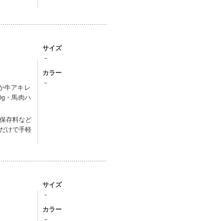
サイズ
－
カラー
－
あか牛アキレ
0g・馬肉ハ
保存料など
だけで手軽
サイズ
－
カラー
－