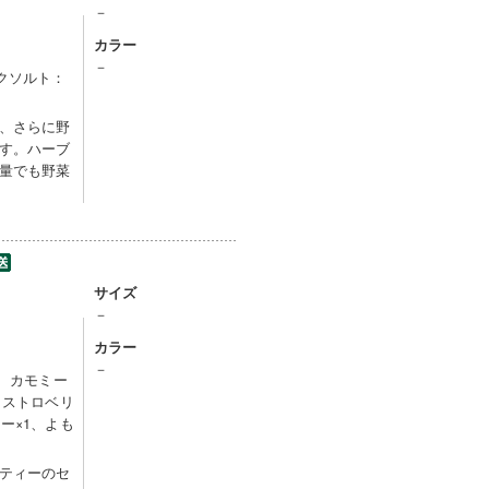
－
カラー
－
クソルト：
、さらに野
す。ハーブ
量でも野菜
サイズ
－
カラー
－
2、カモミー
、ストロベリ
ー×1、よも
ティーのセ