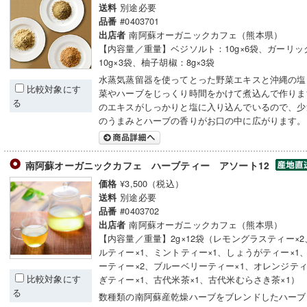
別途必要
送料
#0403701
品番
南阿蘇オーガニックカフェ（熊本県）
出店者
【内容量／重量】ベジソルト：10g×6袋、ガーリッ
10g×3袋、柚子胡椒：8g×3袋
水蒸気蒸留器を使ってとった野菜エキスと沖縄の塩
比較対象にす
菜やハーブをじっくり時間をかけて煮込んで作りま
る
のエキスがしっかりと塩に入り込んでいるので、少
のうまみとハーブの香りがお口の中に広がります。
南阿蘇オーガニックカフェ ハーブティー アソート12
¥3,500（税込）
価格
別途必要
送料
#0403702
品番
南阿蘇オーガニックカフェ（熊本県）
出店者
【内容量／重量】2g×12袋（レモングラスティー×
ルティー×1、ミントティー×1、しょうがティー×1
ーティー×2、ブルーベリーティー×1、オレンジティ
比較対象にす
ぎティー×1、古代米茶×1、古代米むらさき茶×1）
る
数種類の南阿蘇産乾燥ハーブをブレンドしたハーブ