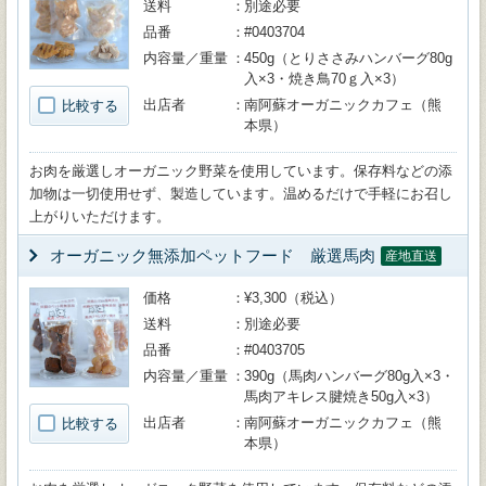
送料
別途必要
品番
#0403704
内容量／重量
450g（とりささみハンバーグ80g
入×3・焼き鳥70ｇ入×3）
出店者
南阿蘇オーガニックカフェ（熊
比較する
本県）
お肉を厳選しオーガニック野菜を使用しています。保存料などの添
加物は一切使用せず、製造しています。温めるだけで手軽にお召し
上がりいただけます。
オーガニック無添加ペットフード 厳選馬肉
産地直送
価格
¥3,300（税込）
送料
別途必要
品番
#0403705
内容量／重量
390g（馬肉ハンバーグ80g入×3・
馬肉アキレス腱焼き50g入×3）
出店者
南阿蘇オーガニックカフェ（熊
比較する
本県）