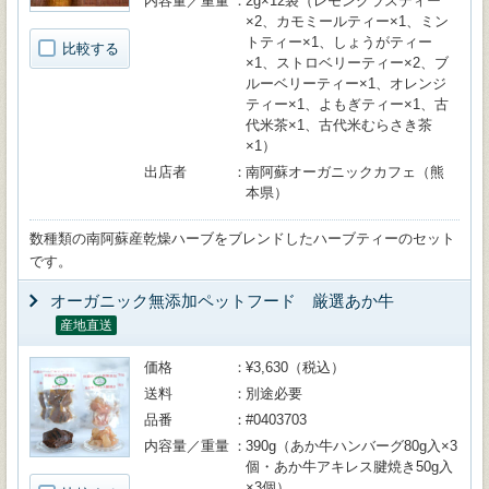
内容量／重量
2g×12袋（レモングラスティー
×2、カモミールティー×1、ミン
トティー×1、しょうがティー
比較する
×1、ストロベリーティー×2、ブ
ルーベリーティー×1、オレンジ
ティー×1、よもぎティー×1、古
代米茶×1、古代米むらさき茶
×1）
出店者
南阿蘇オーガニックカフェ（熊
本県）
数種類の南阿蘇産乾燥ハーブをブレンドしたハーブティーのセット
です。
オーガニック無添加ペットフード 厳選あか牛
産地直送
価格
¥3,630（税込）
送料
別途必要
品番
#0403703
内容量／重量
390g（あか牛ハンバーグ80g入×3
個・あか牛アキレス腱焼き50g入
×3個）