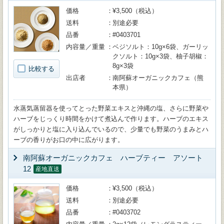
価格
¥3,500（税込）
送料
別途必要
品番
#0403701
内容量／重量
ベジソルト：10g×6袋、ガーリッ
クソルト：10g×3袋、柚子胡椒：
8g×3袋
比較する
出店者
南阿蘇オーガニックカフェ（熊
本県）
水蒸気蒸留器を使ってとった野菜エキスと沖縄の塩、さらに野菜や
ハーブをじっくり時間をかけて煮込んで作ります。ハーブのエキス
がしっかりと塩に入り込んでいるので、少量でも野菜のうまみとハ
ーブの香りがお口の中に広がります。
南阿蘇オーガニックカフェ ハーブティー アソート
12
産地直送
価格
¥3,500（税込）
送料
別途必要
品番
#0403702