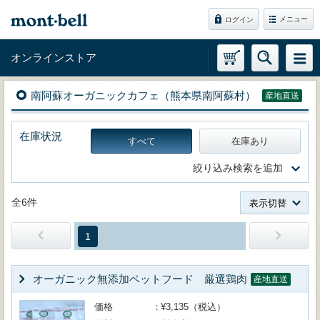
メニュー
ログイン
オンラインストア
南阿蘇オーガニックカフェ（熊本県南阿蘇村）
産地直送
在庫状況
すべて
在庫あり
絞り込み検索を追加
全6件
表示切替
1
オーガニック無添加ペットフード 厳選鶏肉
産地直送
価格
¥3,135（税込）