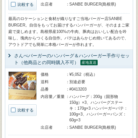
出店者
SANBE BURGER(島根県)
比較する
最高のロケーションと食材が織りなすご当地バーガー店SANBE
BURGER。自信をもってお届けするハンバーガーが、そのままご家
庭で楽しめます。島根県産100%の牛肉、豚肉はおいしい配合を吟
味し、塊肉からつくる自信作。パテはあらかじめ焼いてあるので、
アウトドアでも簡単に本格バーガーが作れます。
さんべバーガーのハンバーグ＆ハンバーガー手作りセッ
ト（他商品との同時購入不可）
産地直送
価格
¥5,052（税込）
送料
別途必要
品番
#0413203
内容量／重量
ハンバーグ：200g（固形物
150g）×3、ハンバーグステー
キ：170g×3 ハンバーガーパテ：
比較する
100g×3、ハンバーガーバンズ：
60g×3
出店者
SANBE BURGER(島根県)