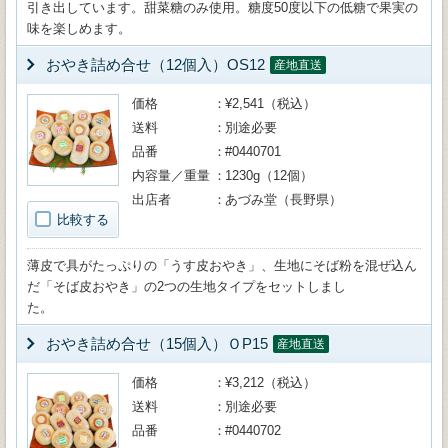
引き出しています。甜菜糖のみ使用。糖度50度以下の低糖で果実の
味を楽しめます。
おやき詰め合せ（12個入）OS12
産地直送
価格
¥2,541（税込）
送料
別途必要
品番
#0440701
内容量／重量
1230g（12個）
出店者
あづみ堂（長野県）
比較する
薄皮で具がたっぷりの「うす皮おやき」、生地にそば粉を混ぜ込ん
だ「そば皮おやき」の2つの生地タイプをセットしまし
た
おやき詰め合せ（15個入）ＯP15
産地直送
価格
¥3,212（税込）
送料
別途必要
品番
#0440702