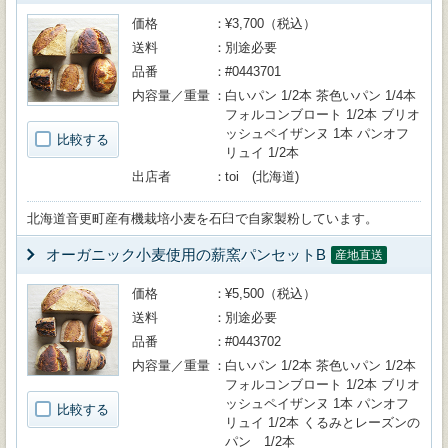
価格
¥3,700（税込）
送料
別途必要
品番
#0443701
内容量／重量
白いパン 1/2本 茶色いパン 1/4本
フォルコンブロート 1/2本 ブリオ
ッシュペイザンヌ 1本 パンオフ
比較する
リュイ 1/2本
出店者
toi (北海道)
北海道音更町産有機栽培小麦を石臼で自家製粉しています。
オーガニック小麦使用の薪窯パンセットB
産地直送
価格
¥5,500（税込）
送料
別途必要
品番
#0443702
内容量／重量
白いパン 1/2本 茶色いパン 1/2本
フォルコンブロート 1/2本 ブリオ
ッシュペイザンヌ 1本 パンオフ
比較する
リュイ 1/2本 くるみとレーズンの
パン 1/2本