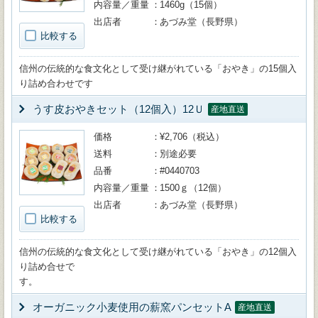
内容量／重量
1460g（15個）
出店者
あづみ堂（長野県）
比較する
信州の伝統的な食文化として受け継がれている「おやき」の15個入
り詰め合わせです
うす皮おやきセット（12個入）12Ｕ
産地直送
価格
¥2,706（税込）
送料
別途必要
品番
#0440703
内容量／重量
1500ｇ（12個）
出店者
あづみ堂（長野県）
比較する
信州の伝統的な食文化として受け継がれている「おやき」の12個入
り詰め合せで
す
オーガニック小麦使用の薪窯パンセットA
産地直送