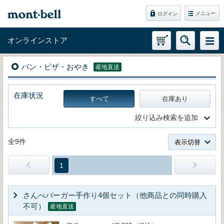
メニュー
ログイン
オンラインストア
パン・ピザ・おやき
産地直送
在庫状況
すべて
在庫あり
絞り込み検索を追加
全9件
表示切替
1
さんべバーガー手作り4個セット（他商品との同時購入
不可）
産地直送