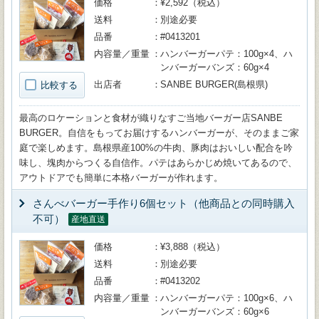
価格
¥2,592（税込）
送料
別途必要
品番
#0413201
内容量／重量
ハンバーガーパテ：100g×4、ハ
ンバーガーバンズ：60g×4
出店者
SANBE BURGER(島根県)
比較する
最高のロケーションと食材が織りなすご当地バーガー店SANBE
BURGER。自信をもってお届けするハンバーガーが、そのままご家
庭で楽しめます。島根県産100%の牛肉、豚肉はおいしい配合を吟
味し、塊肉からつくる自信作。パテはあらかじめ焼いてあるので、
アウトドアでも簡単に本格バーガーが作れます。
さんべバーガー手作り6個セット（他商品との同時購入
不可）
産地直送
価格
¥3,888（税込）
送料
別途必要
品番
#0413202
内容量／重量
ハンバーガーパテ：100g×6、ハ
ンバーガーバンズ：60g×6