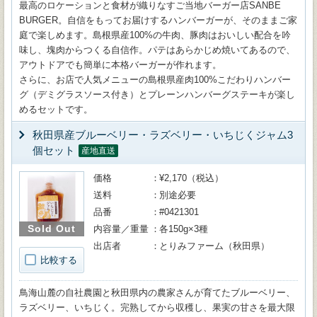
最高のロケーションと食材が織りなすご当地バーガー店SANBE
BURGER。自信をもってお届けするハンバーガーが、そのままご家
庭で楽しめます。島根県産100%の牛肉、豚肉はおいしい配合を吟
味し、塊肉からつくる自信作。パテはあらかじめ焼いてあるので、
アウトドアでも簡単に本格バーガーが作れます。
さらに、お店で人気メニューの島根県産肉100%こだわりハンバー
グ（デミグラスソース付き）とプレーンハンバーグステーキが楽し
めるセットです。
秋田県産ブルーベリー・ラズベリー・いちじくジャム3
個セット
産地直送
価格
¥2,170（税込）
送料
別途必要
品番
#0421301
Sold Out
内容量／重量
各150g×3種
出店者
とりみファーム（秋田県）
比較する
鳥海山麓の自社農園と秋田県内の農家さんが育てたブルーベリー、
ラズベリー、いちじく。完熟してから収穫し、果実の甘さを最大限