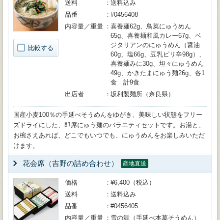
送料
送料込み
品番
#0456408
内容量／重量
喜養麺62g、鳥菜にゅうめん
65g、喜養麺和風カレー67g、ベ
ジタリアンのにゅうめん（醤油
比較する
60g、塩66g、豆乳ピリ辛98g）、
喜養麺みに30g、坦々にゅうめん
49g、かきたまにゅう麺26g、各1
食 計9食
出店者
坂利製麺所（奈良県）
国産小麦100％の手延べそうめんをゆがき、美味しい状態をフリー
ズドライにした、即席にゅう麺のバラエティセットです。お湯と、
お椀さえあれば、どこでもいつでも、にゅうめんをお楽しみいただ
けます。
花会席（吉野の詰め合わせ）
産地直送
価格
¥6,400（税込）
送料
送料込み
品番
#0456405
内容量／重量
雪の舞（手延べ本葛そうめん）