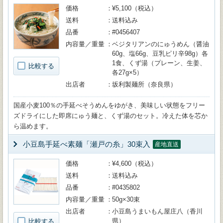
価格
¥5,100（税込）
送料
送料込み
品番
#0456407
内容量／重量
ベジタリアンのにゅうめん（醤油
60g、塩66g、豆乳ピリ辛98g）各
1食、くず湯（プレーン、生姜、
比較する
各27g×5）
出店者
坂利製麺所（奈良県）
国産小麦100％の手延べそうめんをゆがき、美味しい状態をフリー
ズドライにした即席にゅう麺と、くず湯のセット。冷えた体を芯か
ら温めます。
小豆島手延べ素麺「瀬戸の糸」30束入
産地直送
価格
¥4,600（税込）
送料
送料込み
品番
#0435802
内容量／重量
50g×30束
出店者
小豆島うまいもん屋庄八（香川
県）
比較する