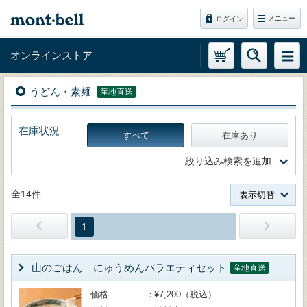
メニュー
ログイン
オンラインストア
うどん・素麺
産地直送
在庫状況
すべて
在庫あり
絞り込み検索を追加
全14件
表示切替
1
山のごはん にゅうめんバラエティセット
産地直送
価格
¥7,200（税込）