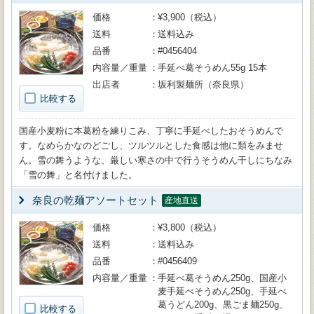
価格
¥3,900（税込）
送料
送料込み
品番
#0456404
内容量／重量
手延べ葛そうめん55g 15本
出店者
坂利製麺所（奈良県）
比較する
国産小麦粉に本葛粉を練りこみ、丁寧に手延べしたおそうめんで
す。なめらかなのどごし、ツルツルとした食感は他に類をみませ
ん。雪の舞うような、厳しい寒さの中で行うそうめん干しにちなみ
「雪の舞」と名付けました。
奈良の乾麺アソートセット
産地直送
価格
¥3,800（税込）
送料
送料込み
品番
#0456409
内容量／重量
手延べ葛そうめん250g、国産小
麦手延べそうめん250g、手延べ
葛うどん200g、黒ごま麺250g、
比較する