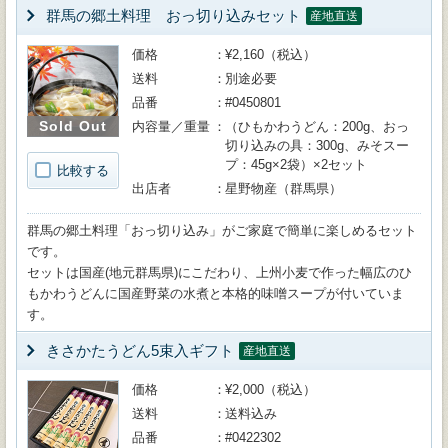
群馬の郷土料理 おっ切り込みセット
産地直送
価格
¥2,160（税込）
送料
別途必要
品番
#0450801
Sold Out
内容量／重量
（ひもかわうどん：200g、おっ
切り込みの具：300g、みそスー
プ：45g×2袋）×2セット
比較する
出店者
星野物産（群馬県）
群馬の郷土料理「おっ切り込み」がご家庭で簡単に楽しめるセット
です。
セットは国産(地元群馬県)にこだわり、上州小麦で作った幅広のひ
もかわうどんに国産野菜の水煮と本格的味噌スープが付いていま
す。
きさかたうどん5束入ギフト
産地直送
価格
¥2,000（税込）
送料
送料込み
品番
#0422302