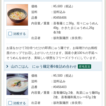
価格
¥5,600（税込）
送料
送料込み
品番
#0456406
内容量／重量
喜養麺ミニ30g、坦々にゅうめん
49g、かきたまにゅうめん26g
各3食
比較する
出店者
坂利製麺所（奈良県）
お湯をかけて3分待つだけの即席にゅう麺です。お味噌汁のお椀程
度のカップでお召し上がりいただけます。国産小麦100％の手延べ
そうめんをゆがき、美味しい状態をフリーズドライにしています。
山のごはん にゅう麺定番6食詰め合わせ
産地直送
価格
¥5,500（税込）
送料
送料込み
品番
#0456403
内容量／重量
喜養麺62g 2食、鳥菜にゅう麺65g
2食、喜養麺和風カレー67g 2食
出店者
坂利製麺所（奈良県）
比較する