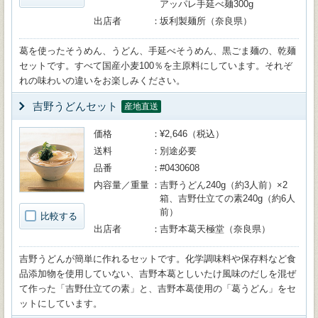
アッパレ手延べ麺300g
出店者
坂利製麺所（奈良県）
葛を使ったそうめん、うどん、手延べそうめん、黒ごま麺の、乾麺
セットです。すべて国産小麦100％を主原料にしています。それぞ
れの味わいの違いをお楽しみください。
吉野うどんセット
産地直送
価格
¥2,646（税込）
送料
別途必要
品番
#0430608
内容量／重量
吉野うどん240g（約3人前）×2
箱、吉野仕立ての素240g（約6人
前）
比較する
出店者
吉野本葛天極堂（奈良県）
吉野うどんが簡単に作れるセットです。化学調味料や保存料など食
品添加物を使用していない、吉野本葛としいたけ風味のだしを混ぜ
て作った「吉野仕立ての素」と、吉野本葛使用の「葛うどん」をセ
ットにしています。