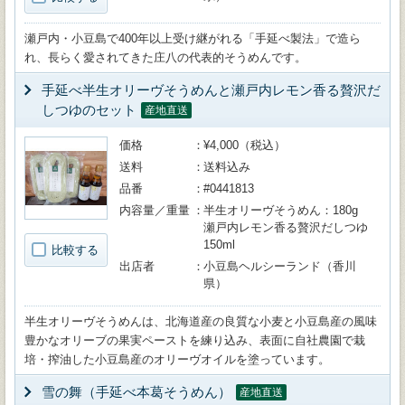
瀬戸内・小豆島で400年以上受け継がれる「手延べ製法」で造ら
れ、長らく愛されてきた庄八の代表的そうめんです。
手延べ半生オリーヴそうめんと瀬戸内レモン香る贅沢だ
しつゆのセット
産地直送
価格
¥4,000（税込）
送料
送料込み
品番
#0441813
内容量／重量
半生オリーヴそうめん：180g
瀬戸内レモン香る贅沢だしつゆ
150ml
比較する
出店者
小豆島ヘルシーランド（香川
県）
半生オリーヴそうめんは、北海道産の良質な小麦と小豆島産の風味
豊かなオリーブの果実ペーストを練り込み、表面に自社農園で栽
培・搾油した小豆島産のオリーヴオイルを塗っています。
雪の舞（手延べ本葛そうめん）
産地直送