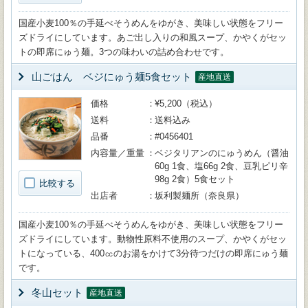
国産小麦100％の手延べそうめんをゆがき、美味しい状態をフリー
ズドライにしています。あご出し入りの和風スープ、かやくがセッ
トの即席にゅう麺。3つの味わいの詰め合わせです。
山ごはん ベジにゅう麺5食セット
産地直送
価格
¥5,200（税込）
送料
送料込み
品番
#0456401
内容量／重量
ベジタリアンのにゅうめん（醤油
60g 1食、塩66g 2食、豆乳ピリ辛
98g 2食）5食セット
比較する
出店者
坂利製麺所（奈良県）
国産小麦100％の手延べそうめんをゆがき、美味しい状態をフリー
ズドライにしています。動物性原料不使用のスープ、かやくがセッ
トになっている、400㏄のお湯をかけて3分待つだけの即席にゅう麺
です。
冬山セット
産地直送