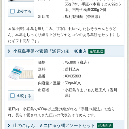
55g 7本、手延べ本葛うどん92g 6
本、吉野の葛餅330g 2個
比較する
出店者
坂利製麺所（奈良県）
国産小麦に本葛を練りこみ、丁寧に手延べしたおそうめんとうど
ん、本葛をじっくり練り上げたツヤとコシのある葛餅をセットにし
たギフト商品です。
小豆島手延べ素麺「瀬戸の糸」40束入
産地直送
価格
¥5,800（税込）
送料
送料込み
品番
#0435803
内容量／重量
50g×40束
出店者
小豆島うまいもん屋庄八（香川
県）
比較する
瀬戸内・小豆島で400年以上受け継がれる「手延べ製法」で造ら
れ、長らく愛されてきた庄八の代表的そうめんです。
山のごはん ミニにゅう麺アソートセット
産地直送