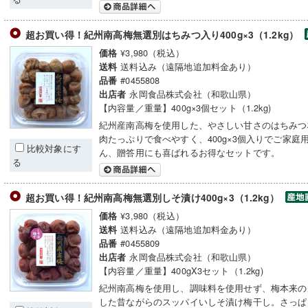
超お買い得！紀州南高梅無選別はちみつ入り400g×3（1.2kg）
¥3,980（税込）
価格
送料込み（遠隔地追加料金あり）
送料
#0455808
品番
永岡食品株式会社（和歌山県）
出店者
【内容量／重量】400g×3個セット（1.2kg)
紀州産南高梅を使用した、やさしい甘さのはちみつ
肉たっぷりで食べやすく、400g×3個入りでご家庭
比較対象にす
ん、贈答用にも喜ばれるお得なセットです。
る
超お買い得！紀州南高梅無選別しそ漬け400g×3（1.2kg）
¥3,980（税込）
価格
送料込み（遠隔地追加料金あり）
送料
#0455809
品番
永岡食品株式会社（和歌山県）
出店者
【内容量／重量】400gX3セット（1.2kg)
紀州南高梅を使用し、調味料を使用せず、梅本来の
した昔ながらのスッパイいしそ漬け梅干し。さっぱ