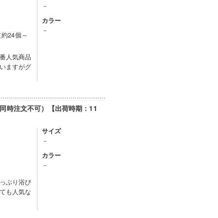
－
カラー
－
（約24個～
番人気商品
いますがグ
同時注文不可）【出荷時期：11
サイズ
－
カラー
－
っぷり浴び
ても人気な