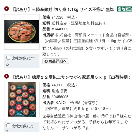
【訳あり】三陸産銀鮭 切り身 1.1kg サイズ不揃い 無塩
¥4,320（税込）
価格
送料込み（遠隔地追加料金あり）
送料
#0446832
品番
株式会社 阿部長マーメイド食品（宮城県
出店者
【内容量／重量】三陸産銀鮭 切り身 1.1kg サイズ
程よい脂のりの無塩銀鮭を食べやすいよう切り身に
致します。
比較対象にす
る
【訳あり】糖度１２度以上サンつがる家庭用５ｋｇ【出荷時期：
¥4,300（税込）
価格
別途必要
送料
#0456005
品番
SATO FARM（青森県）
出店者
【内容量／重量】約５ｋｇ（10～18玉）
世界自然遺産白神山地の麓 鰺ヶ沢町でお日様をた
て栽培されたサンつがる。子供からお年寄りまで 
比較対象にす
なりんご サンつがるです。
る