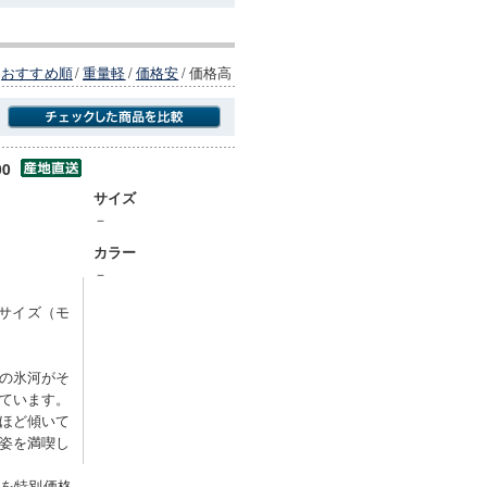
おすすめ順
/
重量軽
/
価格安
/
価格高
00
商品にのみフォーカスする
サイズ
－
カラー
－
 サイズ（モ
の氷河がそ
ています。
ほど傾いて
姿を満喫し
0を特別価格