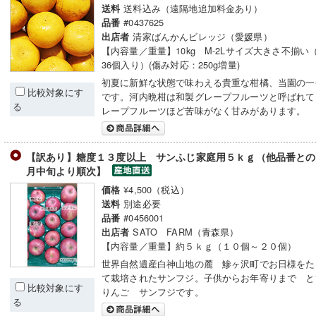
送料込み（遠隔地追加料金あり）
送料
#0437625
品番
清家ばんかんビレッジ（愛媛県）
出店者
【内容量／重量】10kg M-2Lサイズ大きさ不揃い
36個入り）(傷み対応：250g増量)
初夏に新鮮な状態で味わえる貴重な柑橘、当園の一
比較対象にす
です。河内晩柑は和製グレープフルーツと呼ばれて
る
レープフルーツほど苦味がなく甘みがあります。
【訳あり】糖度１３度以上 サンふじ家庭用５ｋｇ（他品番との
月中旬より順次】
¥4,500（税込）
価格
別途必要
送料
#0456001
品番
SATO FARM（青森県）
出店者
【内容量／重量】約５ｋｇ（１０個～２０個）
世界自然遺産白神山地の麓 鰺ヶ沢町でお日様をた
て栽培されたサンフジ。子供からお年寄りまで と
比較対象にす
りんご サンフジです。
る