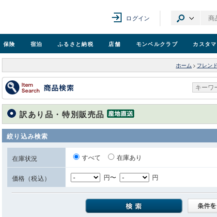
ログイン
保険
宿泊
ふるさと納税
店舗
モンベル
クラブ
カスタマ
ホーム
>
フレン
訳あり品・特別販売品
絞り込み検索
すべて
在庫あり
在庫状況
円〜
円
価格（税込）