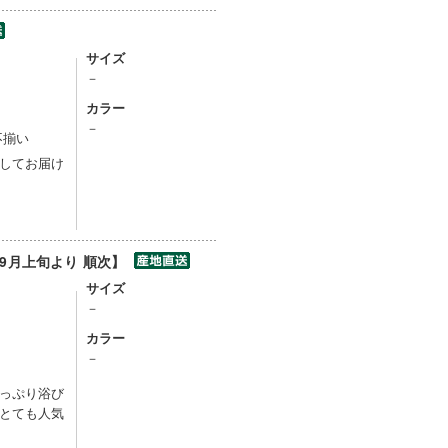
サイズ
－
カラー
）
－
不揃い
してお届け
9月上旬より 順次】
サイズ
－
カラー
－
っぷり浴び
とても人気