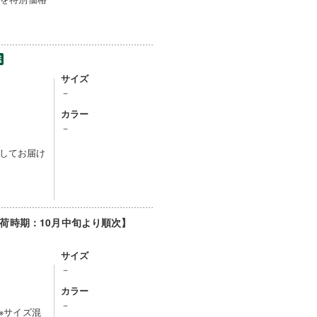
サイズ
－
カラー
）
－
してお届け
荷時期：10月中旬より順次】
サイズ
－
カラー
－
)※サイズ混