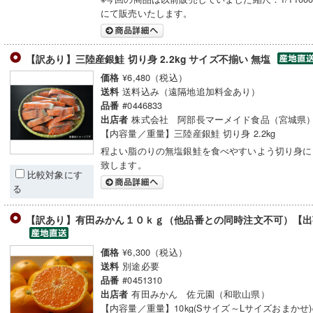
にて販売いたします。
【訳あり】三陸産銀鮭 切り身 2.2kg サイズ不揃い 無塩
¥6,480（税込）
価格
送料込み（遠隔地追加料金あり）
送料
#0446833
品番
株式会社 阿部長マーメイド食品（宮城県
出店者
【内容量／重量】三陸産銀鮭 切り身 2.2kg
程よい脂のりの無塩銀鮭を食べやすいよう切り身に
致します。
比較対象にす
る
【訳あり】有田みかん１０ｋｇ（他品番との同時注文不可）【出
¥6,300（税込）
価格
別途必要
送料
#0451310
品番
有田みかん 佐元園（和歌山県）
出店者
【内容量／重量】10kg(Sサイズ～Lサイズおまかせ