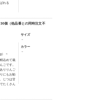
ばれる
30個（他品番との同時注文不
サイズ
－
カラー
－
） ~
精込めて栽
んごです。
ありりんご
りにもお勧
、じつは甘
でたくさん