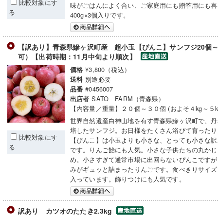
比較対象にす
味がごはんによく合い、ご家庭用にも贈答用にも喜
る
400g×3個入りです。
【訳あり】青森県鰺ヶ沢町産 超小玉【ぴんこ】サンフジ20個～
可）【出荷時期：11月中旬より順次】
¥3,800（税込）
価格
別途必要
送料
#0456007
品番
SATO FARM（青森県）
出店者
【内容量／重量】２０個～３０個 (およそ４kg～５kg
世界自然遺産白神山地を有す青森県鰺ヶ沢町で、丹
培したサンフジ。お日様をたくさん浴びて育ったり
比較対象にす
【ぴんこ】は小玉よりも小さな、とっても小さな訳
る
です。りんご飴にも人気。小さな子供たちの丸かじ
め。小さすぎて通常市場に出回らないぴんこですが
みがギュッと詰まったりんごです。食べきりサイズ
入っています。飾りつけにも人気です。
訳あり カツオのたたき2.3kg