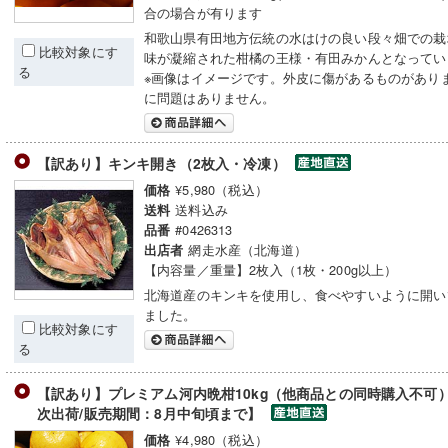
合の場合が有ります
和歌山県有田地方伝統の水はけの良い段々畑での栽
比較対象にす
味が凝縮された柑橘の王様・有田みかんとなってい
る
※画像はイメージです。外皮に傷があるものがあり
に問題はありません。
【訳あり】キンキ開き（2枚入・冷凍）
¥5,980（税込）
価格
送料込み
送料
#0426313
品番
網走水産（北海道）
出店者
【内容量／重量】2枚入（1枚・200g以上）
北海道産のキンキを使用し、食べやすいように開い
ました。
比較対象にす
る
【訳あり】プレミアム河内晩柑10kg（他商品との同時購入不可
次出荷/販売期間：8月中旬頃まで】
¥4,980（税込）
価格