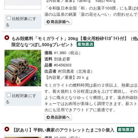
【内容量／重量】1袋80ｇ 5袋計400ｇ
「令和版日本全国「和」のお菓子100撰」にも選ば
湯の山温泉の銘菓「湯の花せんべい」の割れせんで
比較対象にす
る
もみ殻燃料「モミガライト」20kg【着火用粉砕ﾓﾐｶﾞﾗｲﾄ付】
限定ななつぼし500gプレゼント
¥1,980（税込）
価格
別途必要
送料
#0456303
品番
村田農産（北海道）
出店者
【内容量／重量】20ｋｇ
モミガライトの燃料時間は薪の２倍以上、熱量はほ
す。着火後約１０分程度は炎を上げて燃焼し、その
比較対象にす
ように熾火となりゆっくり燃焼します。遠赤外線効
る
キューではお肉等が美味しく調理できます。薪スト
火にも活用できアウトドアに最適です。
【訳あり】平飼い農家のアウトレットたまご3０個入
¥2,000（税込）