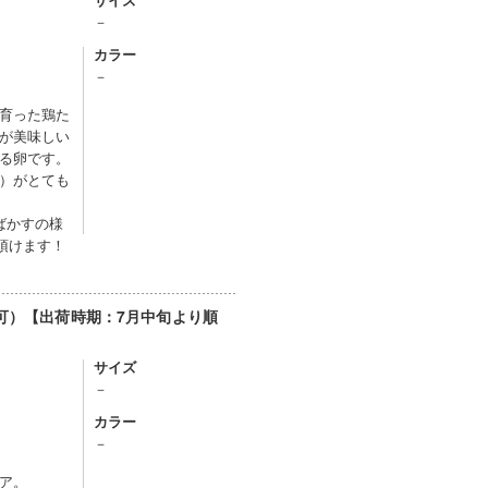
サイズ
－
カラー
－
育った鶏た
が美味しい
る卵です。
）がとても
♪
ばかすの様
頂けます！
不可）【出荷時期：7月中旬より順
サイズ
－
カラー
－
ア。