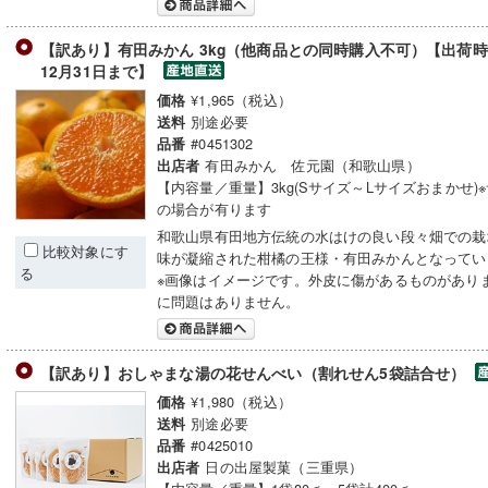
【訳あり】有田みかん 3kg（他商品との同時購入不可）【出荷時期
12月31日まで】
¥1,965（税込）
価格
別途必要
送料
#0451302
品番
有田みかん 佐元園（和歌山県）
出店者
【内容量／重量】3kg(Sサイズ～Lサイズおまかせ)
の場合が有ります
和歌山県有田地方伝統の水はけの良い段々畑での栽
比較対象にす
味が凝縮された柑橘の王様・有田みかんとなってい
る
※画像はイメージです。外皮に傷があるものがあり
に問題はありません。
【訳あり】おしゃまな湯の花せんべい（割れせん5袋詰合せ）
¥1,980（税込）
価格
別途必要
送料
#0425010
品番
日の出屋製菓（三重県）
出店者