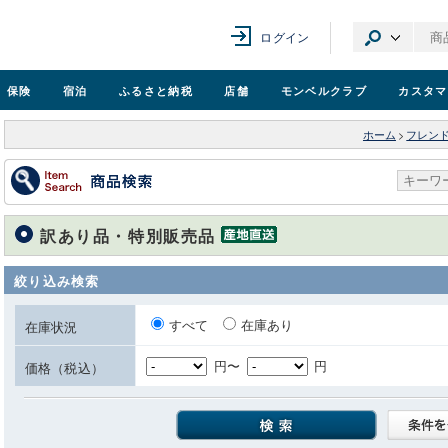
ログイン
保険
宿泊
ふるさと納税
店舗
モンベル
クラブ
カスタマ
ホーム
>
フレン
訳あり品・特別販売品
絞り込み検索
すべて
在庫あり
在庫状況
円〜
円
価格（税込）