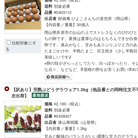
価格
別途必要
送料
#0403112
品番
卵娘庵 ひよこさんちの直売所（岡山県）
出店者
【内容量／重量】30個入
岡山県井原市のお山の上でストレスなくのびのびと
ちの卵です。黄身は濃厚なのはもちろんですが白身
比較対象にす
卵です。臭みがなく、甘みもありぷりぷりと力のあ
る
たまごかけや、半熟たまご、目玉焼き（少し半熟目
美味しいです
※卵の殻がざらっとしてたり、白っぽかったり、そ
な点々、などなど、B規格の卵をお安くお買い求め
【訳あり】完熟ぶどうデラウェア1.2kg（他品番との同時注文
次出荷】
¥2,160（税込）
価格
別途必要
送料
#0439307
品番
漆山果樹園（山形県）
出店者
【内容量／重量】1.2kg
甘みと酸味のバランスがいい濃厚な甘さのデラウェ