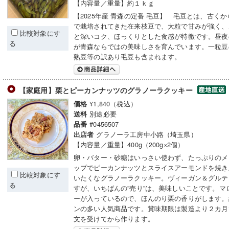
【内容量／重量】約１ｋｇ
【2025年産 青森の定番 毛豆】 毛豆とは、古く
で栽培されてきた在来枝豆で、大粒で甘みが強く、
比較対象にす
と深いコク、ほっくりとした食感が特徴です。昼夜
る
が青森ならではの美味しさを育んでいます。一粒豆
熟豆等の訳あり毛豆も含まれます。
【家庭用】栗とピーカンナッツのグラノーラクッキー
¥1,840（税込）
価格
別途必要
送料
#0456507
品番
グラノーラ工房中小路（埼玉県）
出店者
【内容量／重量】400g（200g×2個）
卵・バター・砂糖はいっさい使わず、たっぷりのメ
ップでピーカンナッツとスライスアーモンドを焼き
比較対象にす
いたくなグラノーラクッキー。ヴィーガン＆グルテ
る
すが、いちばんの”売り”は、美味しいことです。マ
ーが入っているので、ほんのり栗の香りがします。
ンの多い人気商品です。賞味期限は製造より２カ月
文を受けてから作ります。