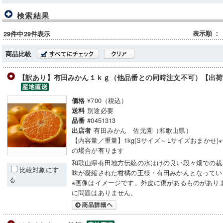
検索結果
表示順
：
29件中29件表示
商品比較
【訳あり】有田みかん１ｋｇ（他品番との同時注文不可）【出荷
¥700（税込）
価格
別途必要
送料
#0451313
品番
有田みかん 佐元園（和歌山県）
出店者
【内容量／重量】1kg(Sサイズ～Lサイズおまかせ)
の場合が有ります
和歌山県有田地方伝統の水はけの良い段々畑での栽
比較対象にす
味が凝縮された柑橘の王様・有田みかんとなってい
る
※画像はイメージです。外皮に傷があるものがあり
に問題はありません。