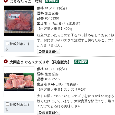
はまるたらこ 粒切
¥1,200（税込）
価格
別途必要
送料
#0453301
品番
ぐるめ食品（北海道）
出店者
【内容量／重量】400ｇ
粒立のよいたらこの切子をバラ詰めをしてお安く販
す。おにぎりやパスタで活躍する切れたらこ。プチ
比較対象にす
がたまりません。
る
大間産まぐろスナズリ串【限定販売】
¥1,300（税込）
価格
別途必要
送料
#0450515
品番
KANEHO（青森県）
出店者
【内容量／重量】スナズリ串2本
大トロ横についているスナズリを食べやすい大きさ
焼くだけにしています。大変貴重な部位です。塩コ
比較対象にす
くだけでとろける美味しさ♪
る