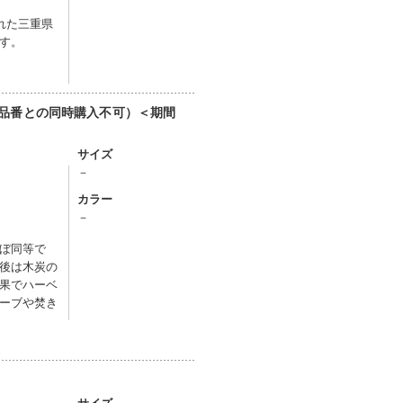
れた三重県
す。
（他品番との同時購入不可）＜期間
サイズ
－
カラー
－
ぼ同等で
後は木炭の
果でハーベ
ーブや焚き