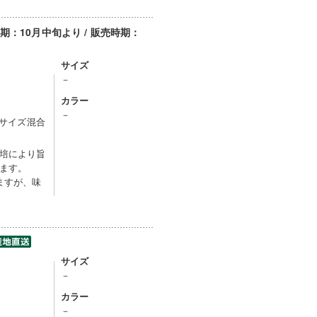
：10月中旬より / 販売時期：
サイズ
－
カラー
－
※サイズ混合
培により旨
ます。
ますが、味
サイズ
－
カラー
－