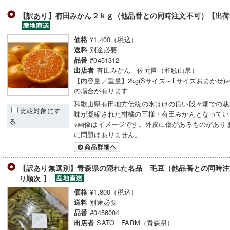
【訳あり】有田みかん２ｋｇ（他品番との同時注文不可）【出荷
¥1,400（税込）
価格
別途必要
送料
#0451312
品番
有田みかん 佐元園（和歌山県）
出店者
【内容量／重量】2kg(Sサイズ～Lサイズおまかせ)
の場合が有ります
和歌山県有田地方伝統の水はけの良い段々畑での栽
比較対象にす
味が凝縮された柑橘の王様・有田みかんとなってい
る
※画像はイメージです。外皮に傷があるものがあり
に問題はありません。
【訳あり無選別】青森県の隠れた名品 毛豆（他品番との同時注
り順次 】
¥1,800（税込）
価格
別途必要
送料
#0456004
品番
SATO FARM（青森県）
出店者