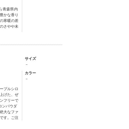
から青森県内
豊かな香り
の寒暖の差
のさやや未
サイズ
－
カラー
－
ープルシロ
上げた、ぜ
ンフリーで
ロンパウダ
絶大なファ
です。ご注