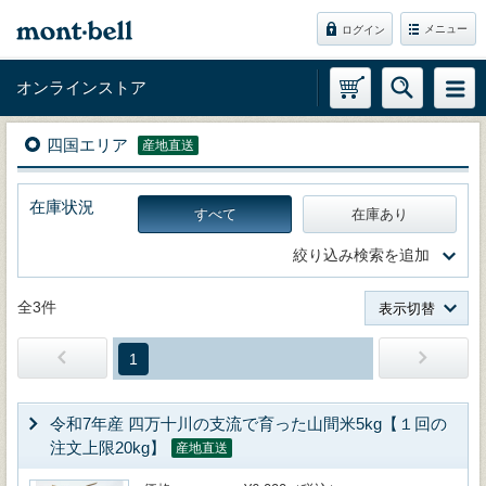
メニュー
ログイン
オンラインストア
四国エリア
産地直送
在庫状況
すべて
在庫あり
絞り込み検索を追加
全3件
表示切替
1
令和7年産 四万十川の支流で育った山間米5kg【１回の
注文上限20kg】
産地直送