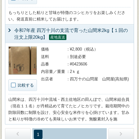
もっちりとした粘りと甘味が特徴のコシヒカリをお楽しみくださ
い。発送直前に精米してお届けします。
令和7年産 四万十川の支流で育った山間米2kg【１回の
注文上限20kg】
産地直送
価格
¥2,800（税込）
送料
別途必要
品番
#0423606
内容量／重量
2ｋｇ
出店者
四万十の山問屋 山間屋(高知県)
比較する
山間米は、四万十川中流域・西土佐地区の田んぼで、山間米組合員
（現在１１名）が丹精込めて育てたヒノヒカリです。栽培期間中の
防除回数に制限を設け、安心安全な米作りを心掛けています。甘み
と粘りが特徴の冷めても美味しいお米です。無酸素封入を施
1