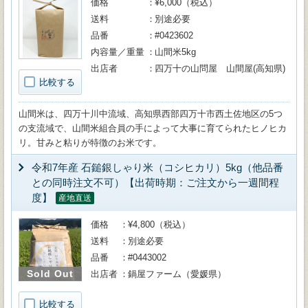
価格
¥6,000（税込）
送料
別途必要
品番
#0423602
内容量／重量
山間米5kg
出店者
四万十の山問屋 山間屋(高知県)
比較する
山間米は、四万十川中流域、高知県西部四万十市西土佐地区の5つ
の支流域で、山間米組合員の手によって大事に育てられたヒノヒカ
リ。甘みと粘りが特徴のお米です。
令和7年産 石鎚銀しゃり米（コシヒカリ）5kg（他品番
との同時注文不可）【出荷時期：ご注文から一週間程
度】
産地直送
価格
¥4,800（税込）
送料
別途必要
品番
#0443002
Sold Out
出店者
鍋屋ファーム（愛媛県）
比較する