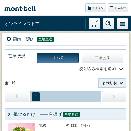
メニュー
ログイン
オンラインストア
鶏肉・鴨肉
産地直送
在庫状況
すべて
在庫あり
絞り込み検索を追加
全11件
表示切替
1
揚げるだけ モモ唐揚げ
産地直送
価格
¥1,000（税込）