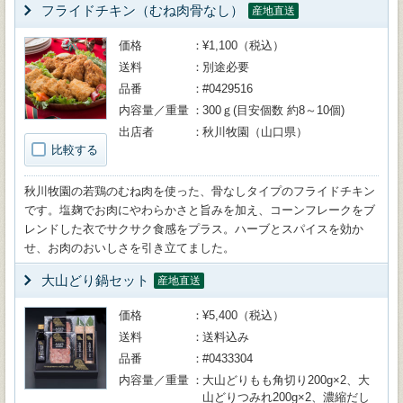
フライドチキン（むね肉骨なし）
産地直送
価格
¥1,100（税込）
送料
別途必要
品番
#0429516
内容量／重量
300ｇ(目安個数 約8～10個)
出店者
秋川牧園（山口県）
比較する
秋川牧園の若鶏のむね肉を使った、骨なしタイプのフライドチキン
です。塩麹でお肉にやわらかさと旨みを加え、コーンフレークをブ
レンドした衣でサクサク食感をプラス。ハーブとスパイスを効か
せ、お肉のおいしさを引き立てました。
大山どり鍋セット
産地直送
価格
¥5,400（税込）
送料
送料込み
品番
#0433304
内容量／重量
大山どりもも角切り200g×2、大
山どりつみれ200g×2、濃縮だし