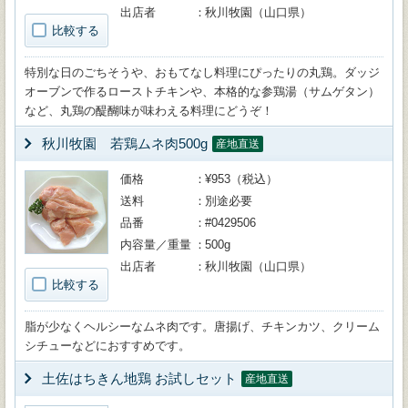
出店者
秋川牧園（山口県）
比較する
特別な日のごちそうや、おもてなし料理にぴったりの丸鶏。ダッジ
オーブンで作るローストチキンや、本格的な参鶏湯（サムゲタン）
など、丸鶏の醍醐味が味わえる料理にどうぞ！
秋川牧園 若鶏ムネ肉500g
産地直送
価格
¥953（税込）
送料
別途必要
品番
#0429506
内容量／重量
500g
出店者
秋川牧園（山口県）
比較する
脂が少なくヘルシーなムネ肉です。唐揚げ、チキンカツ、クリーム
シチューなどにおすすめです。
土佐はちきん地鶏 お試しセット
産地直送