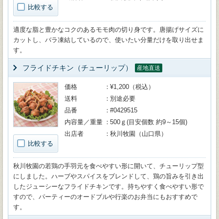
比較する
適度な脂と豊かなコクのあるモモ肉の切り身です。唐揚げサイズに
カットし、バラ凍結しているので、使いたい分量だけを取り出せま
す。
フライドチキン（チューリップ）
産地直送
価格
¥1,200（税込）
送料
別途必要
品番
#0429515
内容量／重量
500ｇ(目安個数 約9～15個)
出店者
秋川牧園（山口県）
比較する
秋川牧園の若鶏の手羽元を食べやすい形に開いて、チューリップ型
にしました。ハーブやスパイスをブレンドして、鶏の旨みを引き出
したジューシーなフライドチキンです。持ちやすく食べやすい形で
すので、パーティーのオードブルや行楽のお弁当にもおすすめで
す。