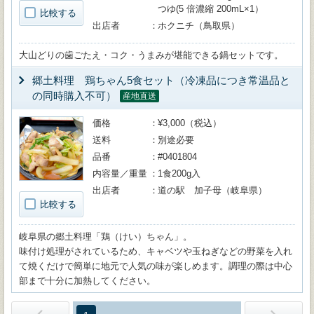
つゆ(5 倍濃縮 200mL×1）
比較する
出店者
ホクニチ（鳥取県）
大山どりの歯ごたえ・コク・うまみが堪能できる鍋セットです。
郷土料理 鶏ちゃん5食セット（冷凍品につき常温品と
の同時購入不可）
産地直送
価格
¥3,000（税込）
送料
別途必要
品番
#0401804
内容量／重量
1食200g入
出店者
道の駅 加子母（岐阜県）
比較する
岐阜県の郷土料理「鶏（けい）ちゃん」。
味付け処理がされているため、キャベツや玉ねぎなどの野菜を入れ
て焼くだけで簡単に地元で人気の味が楽しめます。調理の際は中心
部まで十分に加熱してください。