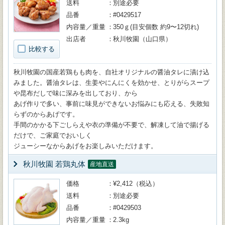
送料
別途必要
品番
#0429517
内容量／重量
350ｇ(目安個数 約9〜12切れ)
出店者
秋川牧園（山口県）
比較する
秋川牧園の国産若鶏もも肉を、自社オリジナルの醤油タレに漬け込
みました。醤油タレは、生姜やにんにくを効かせ、とりがらスープ
や昆布だしで味に深みを出しており、から
あげ作りで多い、事前に味見ができないお悩みにも応える、失敗知
らずのからあげです。
手間のかかる下ごしらえや衣の準備が不要で、解凍して油で揚げる
だけで、ご家庭でおいしく
ジューシーなからあげをお楽しみいただけます。
秋川牧園 若鶏丸体
産地直送
価格
¥2,412（税込）
送料
別途必要
品番
#0429503
内容量／重量
2.3kg