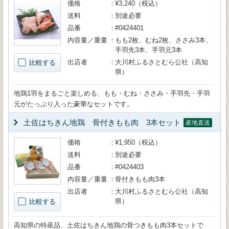
価格
¥3,240（税込）
送料
別途必要
品番
#0424401
内容量／重量
もも2枚、むね2枚、ささみ3本、
手羽先3本、手羽元3本
出店者
大川村ふるさとむら公社（高知
比較する
県）
地鶏1羽をまるごと楽しめる、もも・むね・ささみ・手羽先・手羽
元がたっぷり入った豪華なセットです。
土佐はちきん地鶏 骨付きもも肉 3本セット
産地直送
価格
¥1,950（税込）
送料
別途必要
品番
#0424403
内容量／重量
骨付きもも肉3本
出店者
大川村ふるさとむら公社（高知
県）
比較する
高知県の特産品、土佐はちきん地鶏の骨つきもも肉3本セットで