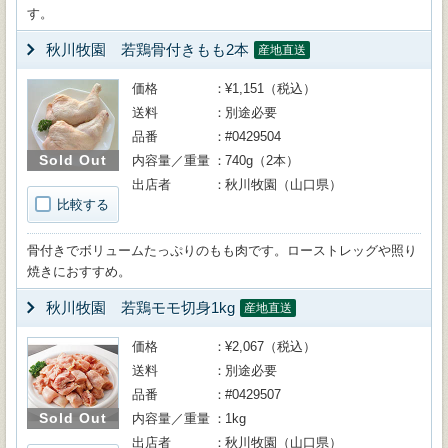
す。
秋川牧園 若鶏骨付きもも2本
産地直送
価格
¥1,151（税込）
送料
別途必要
品番
#0429504
Sold Out
内容量／重量
740g（2本）
出店者
秋川牧園（山口県）
比較する
骨付きでボリュームたっぷりのもも肉です。ローストレッグや照り
焼きにおすすめ。
秋川牧園 若鶏モモ切身1kg
産地直送
価格
¥2,067（税込）
送料
別途必要
品番
#0429507
Sold Out
内容量／重量
1kg
出店者
秋川牧園（山口県）