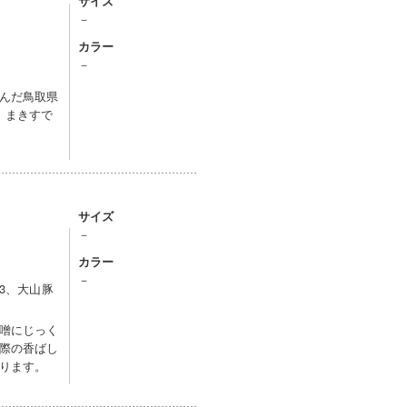
サイズ
－
カラー
－
んだ鳥取県
、まきすで
サイズ
－
カラー
－
×3、大山豚
噌にじっく
際の香ばし
ります。