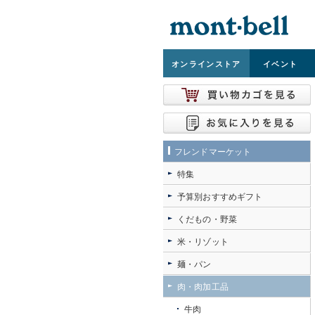
オンライン
ストア
イベント
フレンドマーケット
特集
予算別おすすめギフト
くだもの・野菜
米・リゾット
麺・パン
肉・肉加工品
牛肉