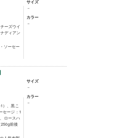
サイズ
－
カラー
－
、チーズウイ
カナディアン
・ソーセー
サイズ
－
カラー
－
×1）、黒こ
ーセージ：1
1）、ロースハ
250g前後
の人気肉製