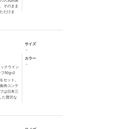
、そのまま
ただけま
サイズ
－
カラー
－
リックウイン
50g×2
をセット。
食肉コンテ
フは日本三
した贅沢な