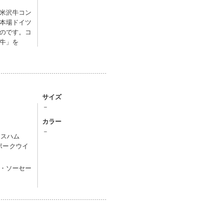
米沢牛コン
本場ドイツ
のです。コ
牛」を
サイズ
－
カラー
－
レスハム
きポークウイ
・ソーセー