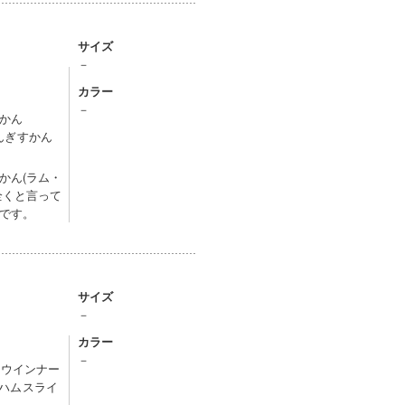
サイズ
－
カラー
－
かん
じんぎすかん
かん(ラム・
全くと言って
です。
サイズ
－
カラー
－
ンウインナー
スハムスライ