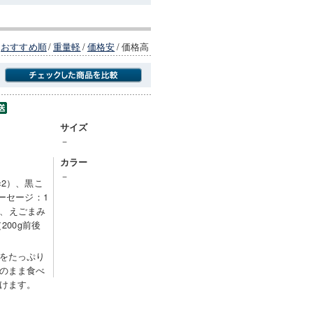
おすすめ順
/
重量軽
/
価格安
/
価格高
商品にのみフォーカスする
サイズ
－
カラー
－
×2）、黒こ
ーセージ：1
1）、えごまみ
200g前後
をたっぷり
のまま食べ
けます。