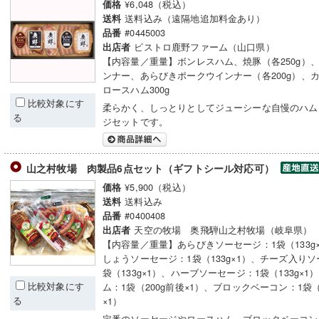
¥6,048（税込）
価格
送料込み（遠隔地追加料金あり）
送料
#0445003
品番
ビストロ鹿野ファーム（山口県）
出店者
【内容量／重量】ボンレスハム、焼豚（各250g）
ンナー、あらびきポークウインナー（各200g）、
ロースハム300g
比較対象にす
柔らかく、しっとりとしてジューシーな自慢のハム
る
ジセットです。
山之村牧場 肉製品6点セット（ギフトシール対応可）
¥5,900（税込）
価格
送料込み
送料
#0400408
品番
天空の牧場 奥飛騨山之村牧場（岐阜県）
出店者
【内容量／重量】あらびきソーセージ：1袋（133g
しょうソーセージ：1袋（133g×1）、チーズ入りソ
袋（133g×1）、ハーブソーセージ：1袋（133g×
比較対象にす
ム：1袋（200g前後×1）、ブロックベーコン：1袋（
る
×1）
定番のソーセージやロースハム、ブロックベーコン