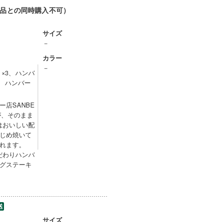
品との同時購入不可）
サイズ
－
カラー
－
）×3、ハンバ
3、ハンバー
店SANBE
が、そのまま
はおいしい配
じめ焼いて
れます。
だわりハンバ
グステーキ
サイズ