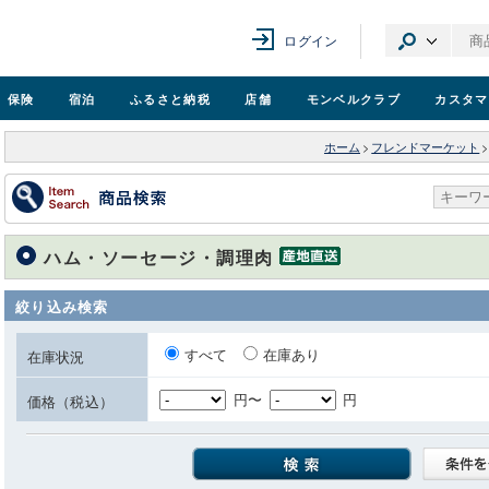
ログイン
保険
宿泊
ふるさと納税
店舗
モンベル
クラブ
カスタマ
ホーム
>
フレンドマーケット
>
ハム・ソーセージ・調理肉
絞り込み検索
すべて
在庫あり
在庫状況
円〜
円
価格（税込）