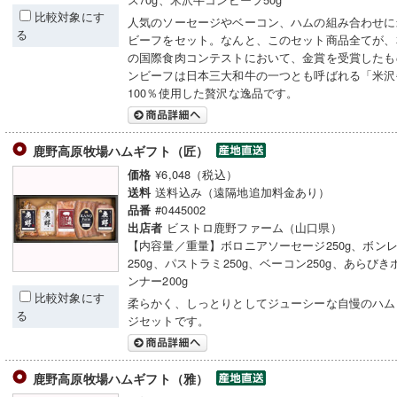
比較対象にす
人気のソーセージやベーコン、ハムの組み合わせに
る
ビーフをセット。なんと、このセット商品全てが、
の国際食肉コンテストにおいて、金賞を受賞したも
ンビーフは日本三大和牛の一つとも呼ばれる「米沢
100％使用した贅沢な逸品です。
鹿野高原牧場ハムギフト（匠）
¥6,048（税込）
価格
送料込み（遠隔地追加料金あり）
送料
#0445002
品番
ビストロ鹿野ファーム（山口県）
出店者
【内容量／重量】ボロニアソーセージ250g、ボン
250g、パストラミ250g、ベーコン250g、あらび
ンナー200g
比較対象にす
柔らかく、しっとりとしてジューシーな自慢のハム
る
ジセットです。
鹿野高原牧場ハムギフト（雅）