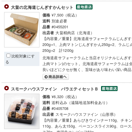
大畠の北海道じんぎすかんセット
¥7,500（税込）
価格
別途必要
送料
#0455201
品番
大畠精肉店（北海道）
出店者
【内容量／重量】北海道産サフォークラムじんぎす
200g×1、上肉マトンじんぎすかん250g×2、ラム
250g×2 計1200g
比較対象にす
北海道産サフォークラムと当店オリジナルじんぎす
る
上肉マトン)のセット。北海道産サフォークラムは
良いほどにクセが無く、旨味があり味わい深い商品
スモークハウスファイン バラエティセットＢ
¥6,320（税込）
価格
送料込み（遠隔地追加料金あり）
送料
#0405708
品番
スモークハウスファイン（山形県）
出店者
【内容量／重量】あらびきウインナー110g、チキ
110g、あら太150g、ベーコンスライス90g、ロー
ス70g、米沢牛コンビーフ50g