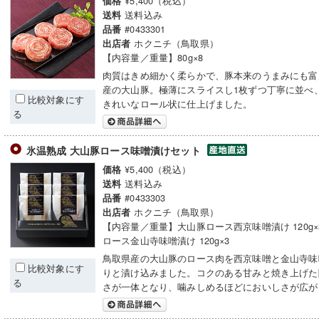
¥5,400（税込）
価格
送料込み
送料
#0433301
品番
ホクニチ（鳥取県）
出店者
【内容量／重量】80g×8
肉質はきめ細かく柔らかで、豚本来のうまみにも富
産の大山豚。極薄にスライスし1枚ずつ丁寧に並べ
比較対象にす
きれいなロール状に仕上げました。
る
氷温熟成 大山豚ロース味噌漬けセット
¥5,400（税込）
価格
送料込み
送料
#0433303
品番
ホクニチ（鳥取県）
出店者
【内容量／重量】大山豚ロース西京味噌漬け 120g
ロース金山寺味噌漬け 120g×3
鳥取県産の大山豚のロース肉を西京味噌と金山寺味
比較対象にす
りと漬け込みました。コクのある甘みと焼き上げた
る
さが一体となり、噛みしめるほどにおいしさが広が