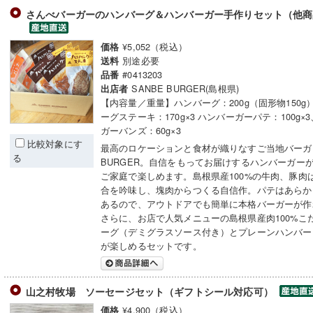
さんべバーガーのハンバーグ＆ハンバーガー手作りセット（他商
¥5,052（税込）
価格
別途必要
送料
#0413203
品番
SANBE BURGER(島根県)
出店者
【内容量／重量】ハンバーグ：200g（固形物150g
ーグステーキ：170g×3 ハンバーガーパテ：100g×
ガーバンズ：60g×3
比較対象にす
最高のロケーションと食材が織りなすご当地バーガー
る
BURGER。自信をもってお届けするハンバーガー
ご家庭で楽しめます。島根県産100%の牛肉、豚肉
合を吟味し、塊肉からつくる自信作。パテはあらか
あるので、アウトドアでも簡単に本格バーガーが作
さらに、お店で人気メニューの島根県産肉100%こ
ーグ（デミグラスソース付き）とプレーンハンバー
が楽しめるセットです。
山之村牧場 ソーセージセット（ギフトシール対応可）
¥4,900（税込）
価格