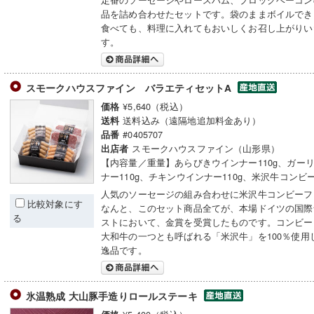
品を詰め合わせたセットです。袋のままボイルでき
食べても、料理に入れてもおいしくお召し上がりい
す。
スモークハウスファイン バラエティセットA
¥5,640（税込）
価格
送料込み（遠隔地追加料金あり）
送料
#0405707
品番
スモークハウスファイン（山形県）
出店者
【内容量／重量】あらびきウインナー110g、ガー
ナー110g、チキンウインナー110g、米沢牛コンビーフ
人気のソーセージの組み合わせに米沢牛コンビーフ
比較対象にす
なんと、このセット商品全てが、本場ドイツの国際
る
ストにおいて、金賞を受賞したものです。コンビー
大和牛の一つとも呼ばれる「米沢牛」を100％使用
逸品です。
氷温熟成 大山豚手造りロールステーキ