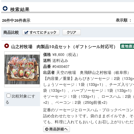
検索結果
表示順
：
26件中26件表示
商品比較
山之村牧場 肉製品10点セット（ギフトシール対応可）
¥8,600（税込）
価格
送料込み
送料
#0400407
品番
天空の牧場 奥飛騨山之村牧場（岐阜県）
出店者
【内容量／重量】あらびきソーセージ：2袋（133g
しょうソーセージ：1袋（133g×1）、チーズ入りソ
袋（133g×1）、ハーブソーセージ：1袋（133g×
比較対象にす
そソーセージ：1袋（133g×1）、ロースハム：2袋（
る
×2）、ベーコン：2袋（250g前後×2）
定番のソーセージとロースハム・ブロックベーコン
詰め合わせたセットです。袋のままボイルでき、そ
ても、料理に入れてもおいしくお召し上がりいただ