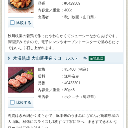
品番
#0429509
内容量／重量
400g
出店者
秋川牧園（山口県）
比較する
秋川牧園の若鶏で作ったやわらかくてジューシーなからあげです。
調理済みですので、電子レンジやオーブントースターで温めるだけ
でおいしく召し上がれます。
氷温熟成 大山豚手造りロールステーキ
産地直送
価格
¥5,400（税込）
送料
送料込み
品番
#0433301
内容量／重量
80g×8
出店者
ホクニチ（鳥取県）
比較する
肉質はきめ細かく柔らかで、豚本来のうまみにも富んだ鳥取県産の
大山豚。極薄にスライスし1枚ずつ丁寧に並べ、まきすできれいな
ロール状に仕上げました。