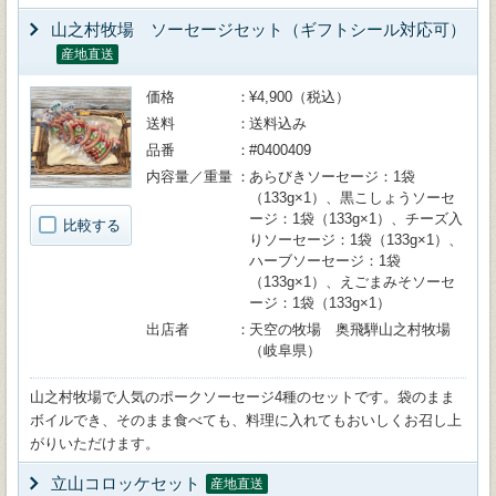
山之村牧場 ソーセージセット（ギフトシール対応可）
産地直送
価格
¥4,900（税込）
送料
送料込み
品番
#0400409
内容量／重量
あらびきソーセージ：1袋
（133g×1）、黒こしょうソーセ
ージ：1袋（133g×1）、チーズ入
比較する
りソーセージ：1袋（133g×1）、
ハーブソーセージ：1袋
（133g×1）、えごまみそソーセ
ージ：1袋（133g×1）
出店者
天空の牧場 奥飛騨山之村牧場
（岐阜県）
山之村牧場で人気のポークソーセージ4種のセットです。袋のまま
ボイルでき、そのまま食べても、料理に入れてもおいしくお召し上
がりいただけます。
立山コロッケセット
産地直送