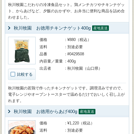
秋川牧園こだわりの冷凍食品セット。鶏メンチカツやチキンナゲッ
ト、からあげなど、夕飯のおかずや、お弁当に便利な商品を詰め合
わせました。
秋川牧園 お徳用チキンナゲット400g
産地直送
価格
¥880（税込）
送料
別途必要
品番
#0429508
内容量／重量
400g
出店者
秋川牧園（山口県）
比較する
秋川牧園の若鶏で作ったチキンナゲットです。調理済みですので、
電子レンジやオーブントースターで温めるだけでおいしく召し上が
れます。
秋川牧園 お徳用からあげ400g
産地直送
価格
¥1,220（税込）
送料
別途必要