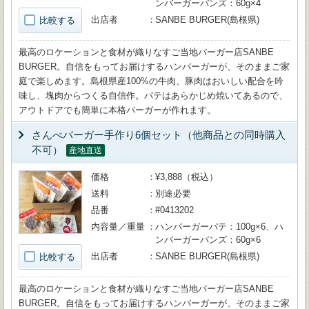
ンバーガーバンズ：60g×4
出店者
SANBE BURGER(島根県)
比較する
最高のロケーションと食材が織りなすご当地バーガー店SANBE
BURGER。自信をもってお届けするハンバーガーが、そのままご家
庭で楽しめます。島根県産100%の牛肉、豚肉はおいしい配合を吟
味し、塊肉からつくる自信作。パテはあらかじめ焼いてあるので、
アウトドアでも簡単に本格バーガーが作れます。
さんべバーガー手作り6個セット（他商品との同時購入
不可）
産地直送
価格
¥3,888（税込）
送料
別途必要
品番
#0413202
内容量／重量
ハンバーガーパテ：100g×6、ハ
ンバーガーバンズ：60g×6
出店者
SANBE BURGER(島根県)
比較する
最高のロケーションと食材が織りなすご当地バーガー店SANBE
BURGER。自信をもってお届けするハンバーガーが、そのままご家