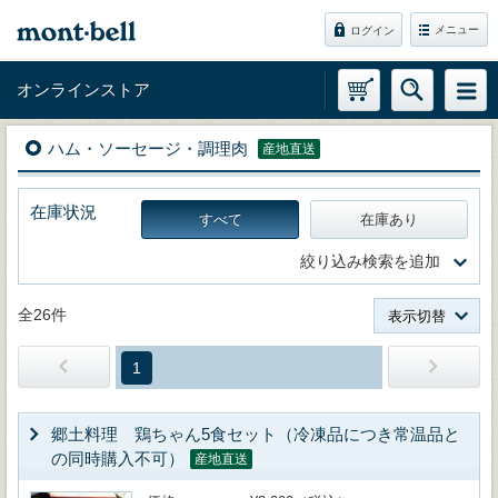
メニュー
ログイン
オンラインストア
ハム・ソーセージ・調理肉
産地直送
在庫状況
すべて
在庫あり
絞り込み検索を追加
全26件
表示切替
1
郷土料理 鶏ちゃん5食セット（冷凍品につき常温品と
の同時購入不可）
産地直送