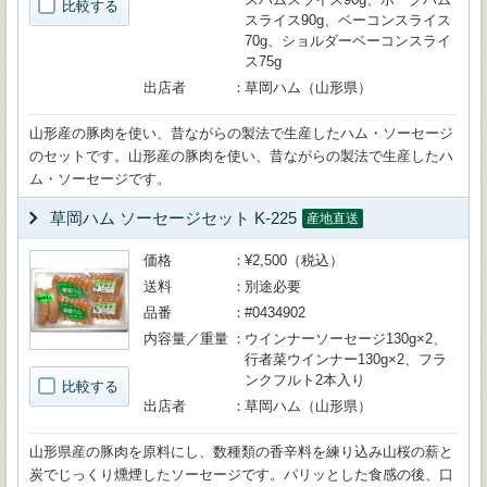
比較する
スライス90g、ベーコンスライス
70g、ショルダーベーコンスライ
ス75g
出店者
草岡ハム（山形県）
山形産の豚肉を使い、昔ながらの製法で生産したハム・ソーセージ
のセットです。山形産の豚肉を使い、昔ながらの製法で生産したハ
ム・ソーセージです。
草岡ハム ソーセージセット K-225
産地直送
価格
¥2,500（税込）
送料
別途必要
品番
#0434902
内容量／重量
ウインナーソーセージ130g×2、
行者菜ウインナー130g×2、フラ
ンクフルト2本入り
比較する
出店者
草岡ハム（山形県）
山形県産の豚肉を原料にし、数種類の香辛料を練り込み山桜の薪と
炭でじっくり燻煙したソーセージです。パリッとした食感の後、口