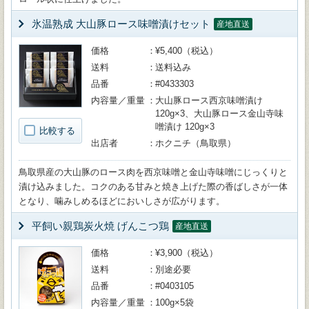
氷温熟成 大山豚ロース味噌漬けセット
産地直送
価格
¥5,400（税込）
送料
送料込み
品番
#0433303
内容量／重量
大山豚ロース西京味噌漬け
120g×3、大山豚ロース金山寺味
噌漬け 120g×3
比較する
出店者
ホクニチ（鳥取県）
鳥取県産の大山豚のロース肉を西京味噌と金山寺味噌にじっくりと
漬け込みました。コクのある甘みと焼き上げた際の香ばしさが一体
となり、噛みしめるほどにおいしさが広がります。
平飼い親鶏炭火焼 げんこつ鶏
産地直送
価格
¥3,900（税込）
送料
別途必要
品番
#0403105
内容量／重量
100g×5袋