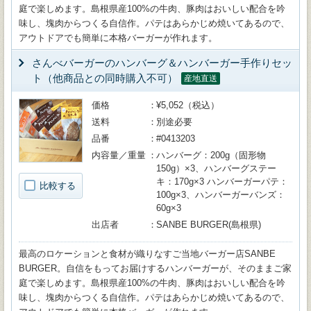
庭で楽しめます。島根県産100%の牛肉、豚肉はおいしい配合を吟
味し、塊肉からつくる自信作。パテはあらかじめ焼いてあるので、
アウトドアでも簡単に本格バーガーが作れます。
さんべバーガーのハンバーグ＆ハンバーガー手作りセッ
ト（他商品との同時購入不可）
産地直送
価格
¥5,052（税込）
送料
別途必要
品番
#0413203
内容量／重量
ハンバーグ：200g（固形物
150g）×3、ハンバーグステー
キ：170g×3 ハンバーガーパテ：
比較する
100g×3、ハンバーガーバンズ：
60g×3
出店者
SANBE BURGER(島根県)
最高のロケーションと食材が織りなすご当地バーガー店SANBE
BURGER。自信をもってお届けするハンバーガーが、そのままご家
庭で楽しめます。島根県産100%の牛肉、豚肉はおいしい配合を吟
味し、塊肉からつくる自信作。パテはあらかじめ焼いてあるので、