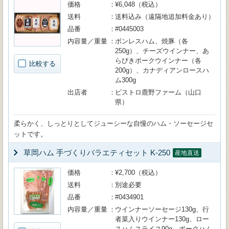
価格
¥6,048（税込）
送料
送料込み（遠隔地追加料金あり）
品番
#0445003
内容量／重量
ボンレスハム、焼豚（各
250g）、チーズウインナー、あ
らびきポークウインナー（各
比較する
200g）、カナディアンロースハ
ム300g
出店者
ビストロ鹿野ファーム（山口
県）
柔らかく、しっとりとしてジューシーな自慢のハム・ソーセージセ
ットです。
草岡ハム 手づくりバラエティセット K-250
産地直送
価格
¥2,700（税込）
送料
別途必要
品番
#0434901
内容量／重量
ウインナーソーセージ130g、行
者菜入りウインナー130g、ロー
スハムスライス90g、ポークハム