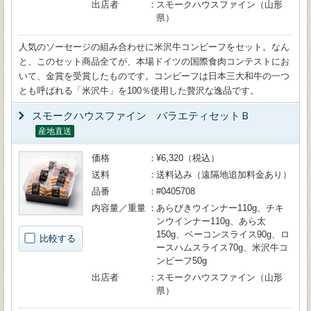
出店者
スモークハウスファイン（山形
県）
人気のソーセージの組み合わせに米沢牛コンビーフをセット。なん
と、このセット商品全てが、本場ドイツの国際食肉コンテストにお
いて、金賞を受賞したものです。コンビーフは日本三大和牛の一つ
とも呼ばれる「米沢牛」を100％使用した贅沢な逸品です。
スモークハウスファイン バラエティセットＢ
産地直送
価格
¥6,320（税込）
送料
送料込み（遠隔地追加料金あり）
品番
#0405708
内容量／重量
あらびきウインナー110g、チキ
ンウインナー110g、あら太
150g、ベーコンスライス90g、ロ
比較する
ースハムスライス70g、米沢牛コ
ンビーフ50g
出店者
スモークハウスファイン（山形
県）