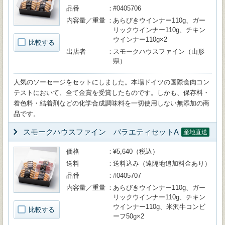
品番
#0405706
内容量／重量
あらびきウインナー110g、ガー
リックウインナー110g、チキン
ウインナー110g×2
比較する
出店者
スモークハウスファイン（山形
県）
人気のソーセージをセットにしました。本場ドイツの国際食肉コン
テストにおいて、全て金賞を受賞したものです。しかも、保存料・
着色料・結着剤などの化学合成調味料を一切使用しない無添加の商
品です。
スモークハウスファイン バラエティセットA
産地直送
価格
¥5,640（税込）
送料
送料込み（遠隔地追加料金あり）
品番
#0405707
内容量／重量
あらびきウインナー110g、ガー
リックウインナー110g、チキン
ウインナー110g、米沢牛コンビ
比較する
ーフ50g×2