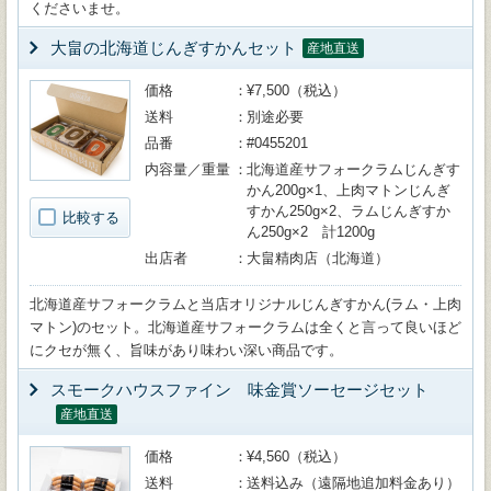
くださいませ。
大畠の北海道じんぎすかんセット
産地直送
価格
¥7,500（税込）
送料
別途必要
品番
#0455201
内容量／重量
北海道産サフォークラムじんぎす
かん200g×1、上肉マトンじんぎ
すかん250g×2、ラムじんぎすか
比較する
ん250g×2 計1200g
出店者
大畠精肉店（北海道）
北海道産サフォークラムと当店オリジナルじんぎすかん(ラム・上肉
マトン)のセット。北海道産サフォークラムは全くと言って良いほど
にクセが無く、旨味があり味わい深い商品です。
スモークハウスファイン 味金賞ソーセージセット
産地直送
価格
¥4,560（税込）
送料
送料込み（遠隔地追加料金あり）