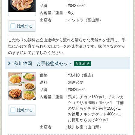
品番
#0427502
内容量／重量
8枚
出店者
イワトラ（富山県）
比較する
こだわりの飼料と立山連峰から流れる清らかな天然水を使用し、手
塩にかけて育てられた立山ポークの味噌漬けです。味付きなのでそ
のまま焼いてお楽しみください。
秋川牧園 お手軽惣菜セット
産地直送
価格
¥3,410（税込）
送料
別途必要
品番
#0429502
内容量／重量
鶏メンチカツ150g×1、チキンカ
ツ（のり塩風味）150g×1、甘酢
のやわらかチキン南蛮150g×1、
比較する
お徳用チキンナゲット400g×1、
お徳用からあげ400g×1
出店者
秋川牧園（山口県）