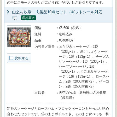
の中にスモークの香りが広がり肉汁がおいしさを引き立てます。
山之村牧場 肉製品10点セット（ギフトシール対応
可）
産地直送
価格
¥8,600（税込）
送料
送料込み
品番
#0400407
内容量／重量
あらびきソーセージ：2袋
（133g×2）、黒こしょうソーセ
ージ：1袋（133g×1）、チーズ入
比較する
りソーセージ：1袋（133g×1）、
ハーブソーセージ：1袋
（133g×1）、えごまみそソーセ
ージ：1袋（133g×1）、ロースハ
ム：2袋（200g前後×2）、ベーコ
ン：2袋（250g前後×2）
出店者
天空の牧場 奥飛騨山之村牧場
（岐阜県）
定番のソーセージとロースハム・ブロックベーコンをたっぷり詰め
合わせたセットです。袋のままボイルでき、そのまま食べても、料