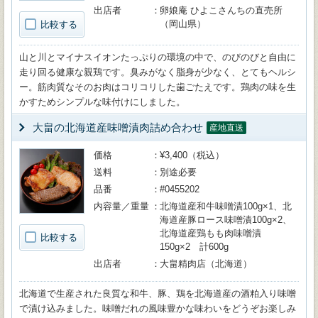
出店者
卵娘庵 ひよこさんちの直売所
（岡山県）
比較する
山と川とマイナスイオンたっぷりの環境の中で、のびのびと自由に
走り回る健康な親鶏です。臭みがなく脂身が少なく、とてもヘルシ
ー。筋肉質なそのお肉はコリコリした歯ごたえです。鶏肉の味を生
かすためシンプルな味付けにしました。
大畠の北海道産味噌漬肉詰め合わせ
産地直送
価格
¥3,400（税込）
送料
別途必要
品番
#0455202
内容量／重量
北海道産和牛味噌漬100g×1、北
海道産豚ロース味噌漬100g×2、
北海道産鶏もも肉味噌漬
比較する
150g×2 計600g
出店者
大畠精肉店（北海道）
北海道で生産された良質な和牛、豚、鶏を北海道産の酒粕入り味噌
で漬け込みました。味噌だれの風味豊かな味わいをどうぞお楽しみ