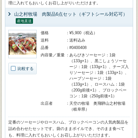
理に入れてもおいしくお召し上がりいただけます。
山之村牧場 肉製品6点セット（ギフトシール対応可）
産地直送
価格
¥5,900（税込）
送料
送料込み
品番
#0400408
内容量／重量
あらびきソーセージ：1袋
（133g×1）、黒こしょうソーセ
ージ：1袋（133g×1）、チーズ入
比較する
りソーセージ：1袋（133g×1）、
ハーブソーセージ：1袋
（133g×1）、ロースハム：1袋
（200g前後×1）、ブロックベー
コン：1袋（250g前後×1）
出店者
天空の牧場 奥飛騨山之村牧場
（岐阜県）
定番のソーセージやロースハム、ブロックベーコンの人気肉製品を
詰め合わせたセットです。袋のままボイルでき、そのまま食べて
も、料理に入れてもおいしくお召し上がりいただけます。