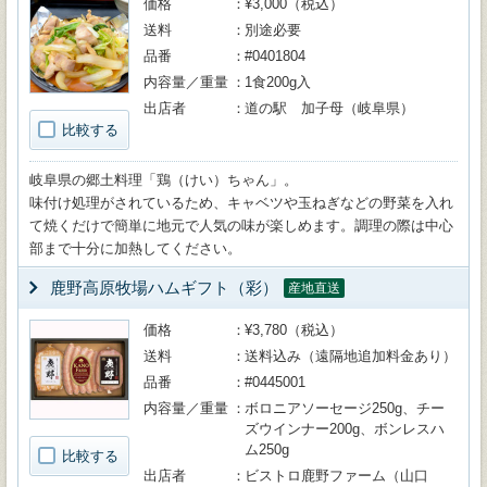
価格
¥3,000（税込）
送料
別途必要
品番
#0401804
内容量／重量
1食200g入
出店者
道の駅 加子母（岐阜県）
比較する
岐阜県の郷土料理「鶏（けい）ちゃん」。
味付け処理がされているため、キャベツや玉ねぎなどの野菜を入れ
て焼くだけで簡単に地元で人気の味が楽しめます。調理の際は中心
部まで十分に加熱してください。
鹿野高原牧場ハムギフト（彩）
産地直送
価格
¥3,780（税込）
送料
送料込み（遠隔地追加料金あり）
品番
#0445001
内容量／重量
ボロニアソーセージ250g、チー
ズウインナー200g、ボンレスハ
ム250g
比較する
出店者
ビストロ鹿野ファーム（山口