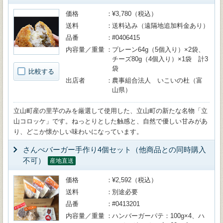
価格
¥3,780（税込）
送料
送料込み（遠隔地追加料金あり）
品番
#0406415
内容量／重量
プレーン64g（5個入り）×2袋、
チーズ80g（4個入り）×1袋 計3
袋
比較する
出店者
農事組合法人 いこいの杜（富
山県）
立山町産の里芋のみを厳選して使用した、立山町の新たな名物「立
山コロッケ」です。ねっとりとした触感と、自然で優しい甘みがあ
り、どこか懐かしい味わいになっています。
さんべバーガー手作り4個セット（他商品との同時購入
不可）
産地直送
価格
¥2,592（税込）
送料
別途必要
品番
#0413201
内容量／重量
ハンバーガーパテ：100g×4、ハ