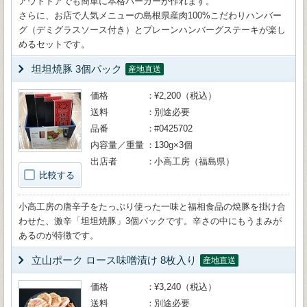
アウトドアでも簡単に本格バーガーが作れます。
さらに、お店で人気メニューの島根県産肉100%こだわりハンバー
グ（デミグラスソース付き）とプレーンハンバーグステーキが楽し
めるセットです。
坦坦焼豚 3個パック
産地直送
価格
¥2,200（税込）
送料
別途必要
品番
#0425702
内容量／重量
130g×3個
出店者
小高工房（福島県）
比較する
小高工房の唐辛子をたっぷり使った一味と福相食品の焼豚を掛け合
わせた、激辛「坦坦焼豚」3個パックです。辛さの中にもうまみが
あるのが特徴です。
立山ポーク ロース味噌漬け 8枚入り
産地直送
価格
¥3,240（税込）
送料
別途必要