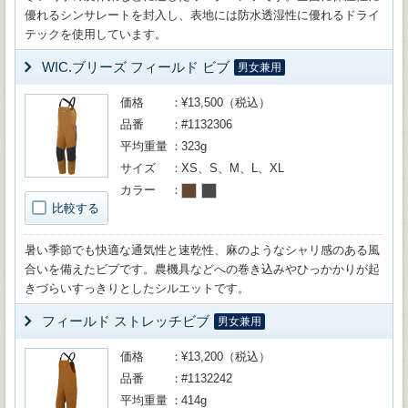
優れるシンサレートを封入し、表地には防水透湿性に優れるドライ
テックを使用しています。
WIC.ブリーズ フィールド ビブ
男女兼用
価格
¥13,500（税込）
品番
#1132306
平均重量
323g
サイズ
XS、S、M、L、XL
カラー
比較する
暑い季節でも快適な通気性と速乾性、麻のようなシャリ感のある風
合いを備えたビブです。農機具などへの巻き込みやひっかかりが起
きづらいすっきりとしたシルエットです。
フィールド ストレッチビブ
男女兼用
価格
¥13,200（税込）
品番
#1132242
平均重量
414g