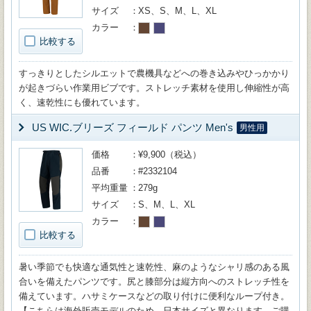
サイズ
XS、S、M、L、XL
カラー
比較する
すっきりとしたシルエットで農機具などへの巻き込みやひっかかり
が起きづらい作業用ビブです。ストレッチ素材を使用し伸縮性が高
く、速乾性にも優れています。
US WIC.ブリーズ フィールド パンツ Men's
男性用
価格
¥9,900（税込）
品番
#2332104
平均重量
279g
サイズ
S、M、L、XL
カラー
比較する
暑い季節でも快適な通気性と速乾性、麻のようなシャリ感のある風
合いを備えたパンツです。尻と膝部分は縦方向へのストレッチ性を
備えています。ハサミケースなどの取り付けに便利なループ付き。
【こちらは海外販売モデルのため、日本サイズと異なります。ご購