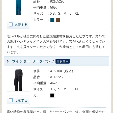
品番
#2105296
平均重量
569g
サイズ
XS、S、M、L、XL
カラー
比較する
モンベルが独自に開発した難燃性素材を使用したビブです。野外で
の調理やたき火などで火の粉を受けても、穴があきにくくなってい
ます。火を扱うシーンだけでなく、作業着としての着用にも適して
います。
ウインター ワークパンツ
男女兼用
価格
¥18,700（税込）
品番
#1132255
平均重量
467g
サイズ
XS、S、M、L、XL
カラー
比較する
寒い時季の農作業などに適したワークパンツです。全面に保温性に