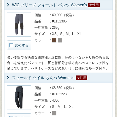
WIC.ブリーズ フィールド パンツ Women's
女性用
価格
¥9,000（税込）
品番
#1132305
平均重量
265g
サイズ
XS、S、M、L、XL
カラー
比較する
暑い季節でも快適な通気性と速乾性、麻のようなシャリ感のある風
合いを備えたパンツです。尻と膝部分は縦方向へのストレッチ性を
備えています。ハサミケースなどの取り付けに便利なループ付き。
フィールド ツイル もんぺ Women's
女性用
価格
¥8,360（税込）
品番
#1132223
平均重量
430g
サイズ
S、M、L、XL
カラー