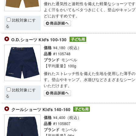
優れた通気性と速乾性を備えた軽量なショーツです
よく汗をかいてもベタつきにくく、登山やキャンプ
どにおすすめです。
比較対象にす
る
O.D.ショーツ Kid's 100-130
¥4,180（税込）
価格
#1105748
品番
モンベル
ブランド
【平均重量】100g
優れたストレッチ性を備えた生地を使用した薄手の
す。登山やキャンプ、水遊びなどさまざまなシーン
いただけます。
比較対象にす
る
クールショーツ Kid's 140-160
¥4,400（税込）
価格
#1105807
品番
モンベル
ブランド
【平均重量】96g