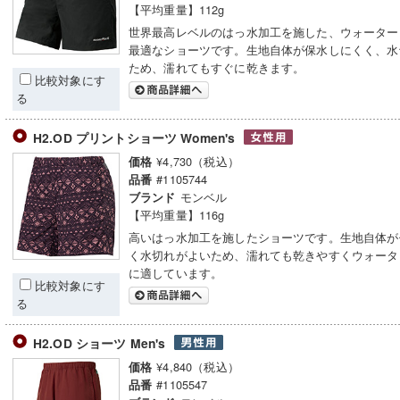
【平均重量】112g
世界最高レベルのはっ水加工を施した、ウォーター
最適なショーツです。生地自体が保水しにくく、水
ため、濡れてもすぐに乾きます。
比較対象にす
る
H2.OD プリントショーツ Women's
¥4,730（税込）
価格
#1105744
品番
モンベル
ブランド
【平均重量】116g
高いはっ水加工を施したショーツです。生地自体が
く水切れがよいため、濡れても乾きやすくウォータ
に適しています。
比較対象にす
る
H2.OD ショーツ Men's
¥4,840（税込）
価格
#1105547
品番