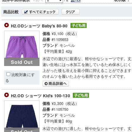
52件中50件表示
商品比較
H2.ODショーツ Baby's 80-90
¥3,100（税込）
価格
#1105653
品番
モンベル
ブランド
【平均重量】42g
水辺での遊びに最適な、軽やかなショーツです。丈
Sold Out
速い生地にはっ水加工を施しているため保水しにく
上がった後も冷えを最小限に抑えることができます
比較対象にす
のオムツを履いた上から着用できるサイズです。
る
H2.OD ショーツ Kid's 100-130
¥3,300（税込）
価格
#1105750
品番
モンベル
ブランド
【平均重量】80g
水辺での遊びに適した、軽やかなショーツです。丈
Sold Out