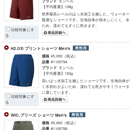
モンベル
ブランド
【平均重量】138g
世界最高レベルのはっ水加工を施した、ウォーター
最適なショーツです。生地自体が保水しにくく、水
ため、濡れてもすぐに乾きます。
比較対象にす
る
H2.OD プリントショーツ Men's
¥5,000（税込）
価格
#1105794
品番
モンベル
ブランド
【平均重量】150g
高いはっ水加工を施したショーツです。生地自体が
く水切れがよいため、濡れても乾きやすくウォータ
に適しています。
比較対象にす
る
WIC.ブリーズ ショーツ Men's
¥5,800（税込）
価格
#1105799
品番