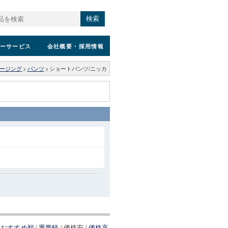
検索
ーサービス
会社概要
・採用情報
ージング
>
パンツ
>
ショートパンツ/ニッカ
おすすめ順
/
重量軽
/
価格安
/
価格高