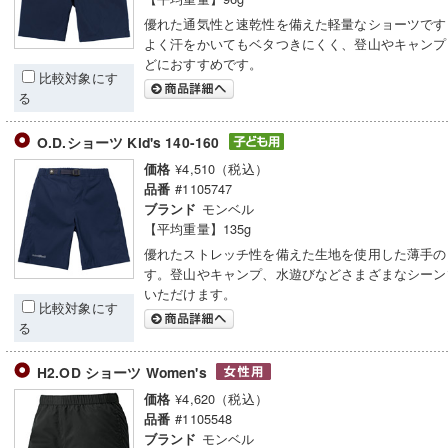
優れた通気性と速乾性を備えた軽量なショーツです
よく汗をかいてもベタつきにくく、登山やキャンプ
どにおすすめです。
比較対象にす
る
O.D.ショーツ Kid's 140-160
¥4,510（税込）
価格
#1105747
品番
モンベル
ブランド
【平均重量】135g
優れたストレッチ性を備えた生地を使用した薄手の
す。登山やキャンプ、水遊びなどさまざまなシーン
いただけます。
比較対象にす
る
H2.OD ショーツ Women's
¥4,620（税込）
価格
#1105548
品番
モンベル
ブランド