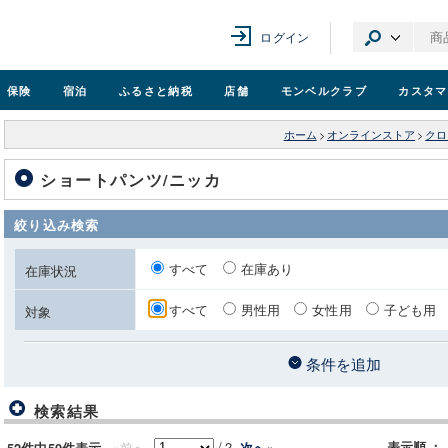
ログイン
保険
宿泊
ふるさと納税
店舗
モンベル
クラブ
カスタマ
ホーム
>
オンラインストア
>
クロ
ショートパンツ/ニッカ
絞り込み検索
すべて
在庫あり
在庫状況
すべて
男性用
女性用
子ども用
対象
条件を追加
検索結果
/
2
«前へ
表示順
：
次へ»