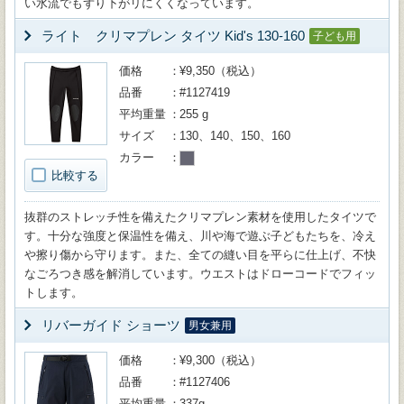
い水流でもずり下がリにくくなっています。
ライト クリマプレン タイツ Kid's 130-160
子ども用
価格
¥9,350（税込）
品番
#1127419
平均重量
255 g
サイズ
130、140、150、160
カラー
比較する
抜群のストレッチ性を備えたクリマプレン素材を使用したタイツで
す。十分な強度と保温性を備え、川や海で遊ぶ子どもたちを、冷え
や擦り傷から守ります。また、全ての縫い目を平らに仕上げ、不快
なごろつき感を解消しています。ウエストはドローコードでフィッ
トします。
リバーガイド ショーツ
男女兼用
価格
¥9,300（税込）
品番
#1127406
平均重量
337g