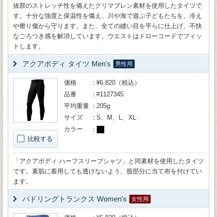
抜群のストレッチ性を備えたクリマプレン素材を使用したタイツで
す。十分な強度と保温性を備え、川や海で遊ぶ子どもたちを、冷え
や擦り傷から守ります。また、全ての縫い目を平らに仕上げ、不快
なごろつき感を解消しています。ウエストはドローコードでフィッ
トします。
アクアボディ タイツ Men's
男性用
価格
¥6,820（税込）
品番
#1127345
平均重量
205g
サイズ
S、M、L、XL
カラー
比較する
「アクアボディ ハーフスリーブシャツ」と同素材を使用したタイツ
です。素肌に着用しても透けないよう、股部分に当て布を付けてい
ます。
パドリングトランクス Women's
女性用