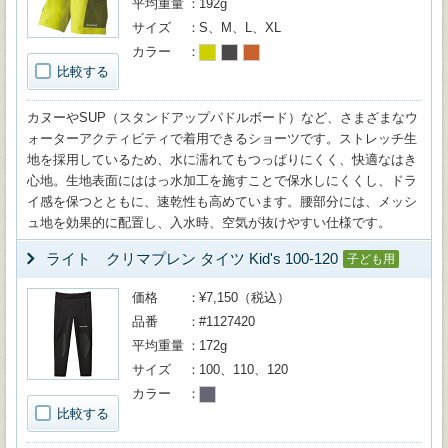
平均重量
192g
サイズ
S、M、L、XL
カラー
比較する
カヌーやSUP（スタンドアップパドルボード）など、さまざまなウ
ォーターアクティビティで着用できるショーツです。ストレッチ生
地を採用しているため、水に濡れてもつっぱりにくく、快適なはき
心地。生地表面にははっ水加工を施すことで保水しにくくし、ドラ
イ感を保つとともに、速乾性も高めています。腰部分には、メッシ
ュ地を効果的に配置し、入水時、空気が抜けやすい仕様です。
ライト クリマプレン タイツ Kid's 100-120
子ども用
価格
¥7,150（税込）
品番
#1127420
平均重量
172g
サイズ
100、110、120
カラー
比較する