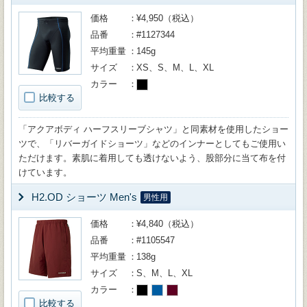
価格
¥4,950（税込）
品番
#1127344
平均重量
145g
サイズ
XS、S、M、L、XL
カラー
比較する
「アクアボディ ハーフスリーブシャツ」と同素材を使用したショー
ツで、「リバーガイドショーツ」などのインナーとしてもご使用い
ただけます。素肌に着用しても透けないよう、股部分に当て布を付
けています。
H2.OD ショーツ Men's
男性用
価格
¥4,840（税込）
品番
#1105547
平均重量
138g
サイズ
S、M、L、XL
カラー
比較する