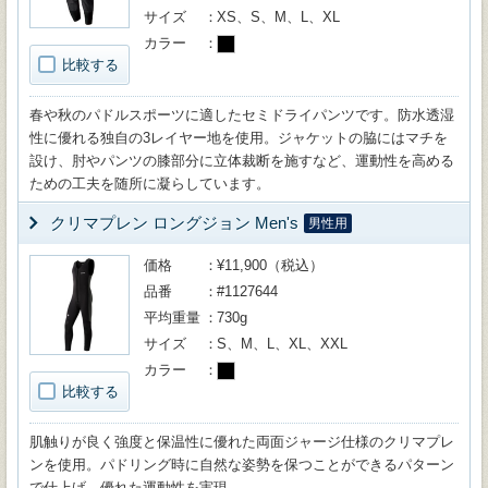
サイズ
XS、S、M、L、XL
カラー
比較する
春や秋のパドルスポーツに適したセミドライパンツです。防水透湿
性に優れる独自の3レイヤー地を使用。ジャケットの脇にはマチを
設け、肘やパンツの膝部分に立体裁断を施すなど、運動性を高める
ための工夫を随所に凝らしています。
クリマプレン ロングジョン Men's
男性用
価格
¥11,900（税込）
品番
#1127644
平均重量
730g
サイズ
S、M、L、XL、XXL
カラー
比較する
肌触りが良く強度と保温性に優れた両面ジャージ仕様のクリマプレ
ンを使用。パドリング時に自然な姿勢を保つことができるパターン
で仕上げ、優れた運動性を実現。