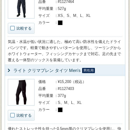
品番
#1127464
平均重量
527g
サイズ
XS、S、M、L、XL
カラー
比較する
気温・水温が低い状況に適した、極めて高い防水性を備えたドライ
パンツです。軽量で動きやすいパターンを使用し、ツーリングから
ホワイトウォーター、フィッシングカヤックまで対応。足の先まで
覆える一体型のソックスを装備しています。
ライト クリマプレン タイツ Men's
男性用
価格
¥15,200（税込）
品番
#1127403
平均重量
377g
サイズ
S、M、L、XL
カラー
比較する
優れたストレッチ性を持った0.5mm厚のクリマプレンを使用し、快