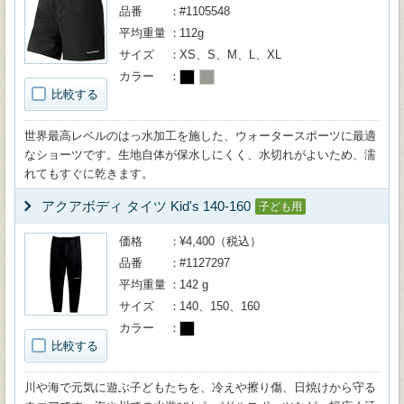
品番
#1105548
平均重量
112g
サイズ
XS、S、M、L、XL
カラー
比較する
世界最高レベルのはっ水加工を施した、ウォータースポーツに最適
なショーツです。生地自体が保水しにくく、水切れがよいため、濡
れてもすぐに乾きます。
アクアボディ タイツ Kid's 140-160
子ども用
価格
¥4,400（税込）
品番
#1127297
平均重量
142 g
サイズ
140、150、160
カラー
比較する
川や海で元気に遊ぶ子どもたちを、冷えや擦り傷、日焼けから守る