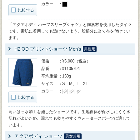
カラー
比較する
「アクアボディ ハーフスリーブシャツ」と同素材を使用したタイツ
です。素肌に着用しても透けないよう、股部分に当て布を付けてい
ます。
H2.OD プリントショーツ Men's
男性用
価格
¥5,000（税込）
品番
#1105794
平均重量
150g
サイズ
S、M、L、XL
カラー
比較する
高いはっ水加工を施したショーツです。生地自体が保水しにくく水
切れがよいため、濡れても乾きやすくウォータースポーツに適して
います。
アクアボディ ショーツ
男女兼用