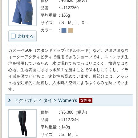
価格
¥6,820（税込）
品番
#1127369
平均重量
166g
サイズ
S、M、L、XL
カラー
比較する
カヌーやSUP（スタンドアップパドルボード）など、さまざまなウ
ォーターアクティビティで着用できるショーツです。ストレッチ生
地を採用しているため、水に濡れてもつっぱりにくく、快適なはき
心地。生地表面にははっ水加工を施すことで保水しにくくし、ドラ
イ感を保つとともに、速乾性も高めています。腰部分には、メッシ
ュ地を効果的に配置し、入水時の空気によるふくらみを防いでいま
す。
アクアボディ タイツ Women's
女性用
価格
¥6,380（税込）
品番
#1127346
平均重量
140g
サイズ
S、M、L