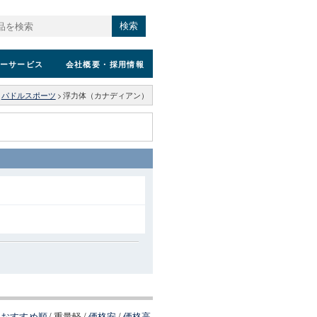
検索
ーサービス
会社概要
・採用情報
パドルスポーツ
>
浮力体（カナディアン）
おすすめ順
/
重量軽
/
価格安
/
価格高