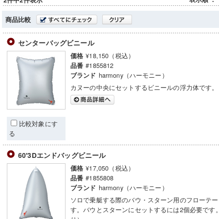
2件中2件表示
商品比較
センターバッグビニール
¥18,150（税込）
価格
#1855812
品番
harmony（ハーモニー）
ブランド
カヌーの中央にセットするビニールの浮力体です。
比較対象にす
る
60'3Dエンドバッグビニール
¥17,050（税込）
価格
#1855808
品番
harmony（ハーモニー）
ブランド
ソロで乗艇する際のバウ・スターン用のフローテー
す。バウとスターンにセットするには2個必要です