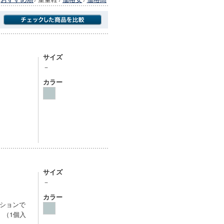
商品にのみフォーカスする
サイズ
－
カラー
サイズ
－
カラー
ションで
。（1個入