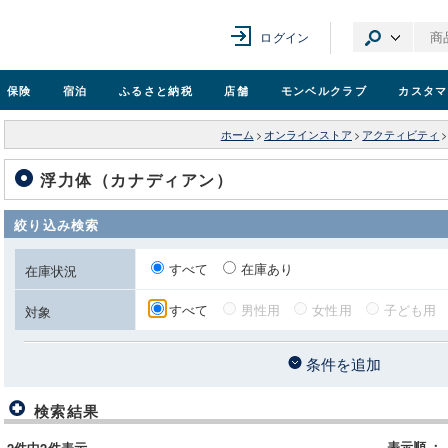
ログイン
保険
宿泊
ふるさと納税
店舗
モンベル
クラブ
カスタマ
ホーム
>
オンラインストア
>
アクティビティ
>
浮力体（カナディアン）
絞り込み検索
すべて
在庫あり
在庫状況
すべて
男性用
女性用
子ども用
対象
条件を追加
検索結果
表示順
：