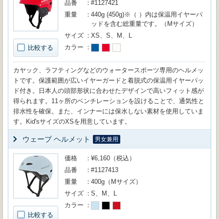
品番
#1127421
重量
440g (450g)※（ ）内は保温用イヤーパ
ッドを含む総重量です。（Mサイズ）
サイズ
XS、S、M、L
カラー
比較する
カヤック、ラフティングなどのウォータースポーツ専用のヘルメッ
トです。保護範囲が広いイヤーガードと着脱式の保温用イヤーパッ
ド付き。日本人の頭部形状に合わせたデザインで高いフィット感が
得られます。11ヶ所のベンチレーションを設けることで、通気性と
排水性を確保。また、インナーには保水しない素材を使用していま
す。Kid'sサイズのXSを用意しています。
ウェーブ ヘルメット
男女兼用
価格
¥6,160（税込）
品番
#1127413
重量
400g（Mサイズ）
サイズ
S、M、L
カラー
比較する