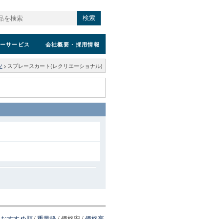
検索
ーサービス
会社概要
・採用情報
ツ
>
スプレースカート(レクリエーショナル)
おすすめ順
/
重量軽
/
価格安
/
価格高