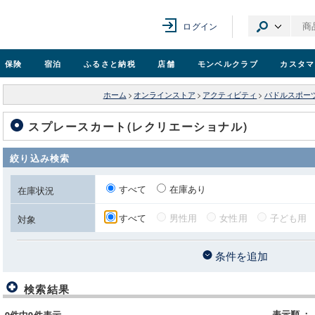
ログイン
保険
宿泊
ふるさと納税
店舗
モンベル
クラブ
カスタマ
ホーム
>
オンラインストア
>
アクティビティ
>
パドルスポー
スプレースカート(レクリエーショナル)
絞り込み検索
すべて
在庫あり
在庫状況
すべて
男性用
女性用
子ども用
対象
条件を追加
検索結果
表示順
：