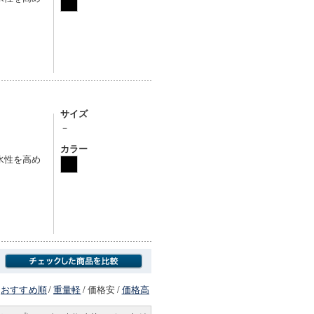
サイズ
－
カラー
水性を高め
おすすめ順
/
重量軽
/
価格安
/
価格高