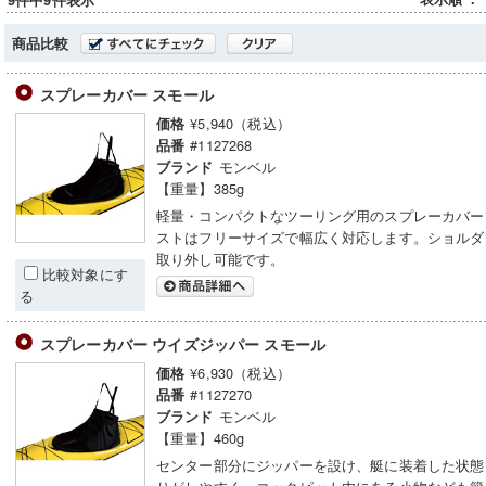
9件中9件表示
商品比較
スプレーカバー スモール
¥5,940（税込）
価格
#1127268
品番
モンベル
ブランド
【重量】385g
軽量・コンパクトなツーリング用のスプレーカバー
ストはフリーサイズで幅広く対応します。ショルダ
取り外し可能です。
比較対象にす
る
スプレーカバー ウイズジッパー スモール
¥6,930（税込）
価格
#1127270
品番
モンベル
ブランド
【重量】460g
センター部分にジッパーを設け、艇に装着した状態