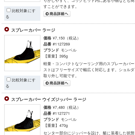
りがしやすく、コックピット内にある小物なども簡
すことができます。
比較対象にす
る
スプレーカバー ラージ
¥7,150（税込）
価格
#1127269
品番
モンベル
ブランド
【重量】395g
軽量・コンパクトなツーリング用のスプレーカバー
ストはフリーサイズで幅広く対応します。ショルダ
取り外し可能です。
比較対象にす
る
スプレーカバー ウイズジッパー ラージ
¥7,480（税込）
価格
#1127271
品番
モンベル
ブランド
【重量】470g
センター部分にジッパーを設け、艇に装着した状態