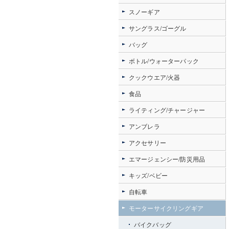
スノーギア
サングラス/ゴーグル
バッグ
ボトル/ウォーターパック
クックウエア/火器
食品
ライティング/チャージャー
アンブレラ
アクセサリー
エマージェンシー/防災用品
キッズ/ベビー
自転車
モーターサイクリングギア
バイクバッグ