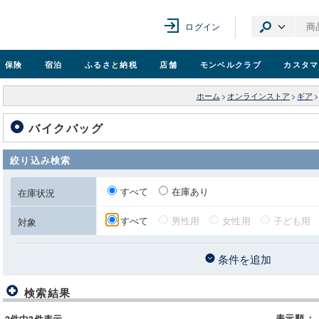
ログイン
保険
宿泊
ふるさと納税
店舗
モンベル
クラブ
カスタマ
ホーム
>
オンラインストア
>
ギア
>
バイクバッグ
絞り込み検索
すべて
在庫あり
在庫状況
すべて
男性用
女性用
子ども用
対象
条件を追加
検索結果
表示順
：