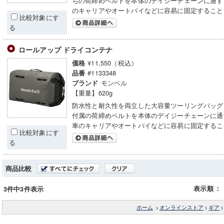
ちの荷締めベルトを本体のデイジーチェーンに通す
のキャリアやオートバイなどに容易に固定すること
比較対象にす
る
ロールアップ ドライコンテナ
¥11,550（税込）
価格
#1133348
品番
モンベル
ブランド
【重量】620g
防水性と耐久性を両立した大容量ツーリングバッグ
付属の荷締めベルトを本体のデイジーチェーンに通
車のキャリアやオートバイなどに容易に固定するこ
比較対象にす
る
商品比較
表示順
：
3件中3件表示
ホーム
>
オンラインストア
>
ギア
>