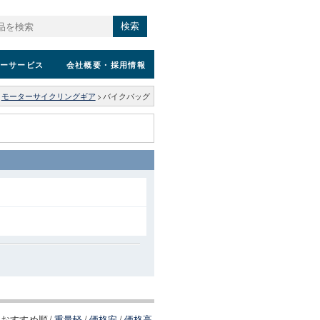
検索
ーサービス
会社概要
・採用情報
モーターサイクリングギア
>
バイクバッグ
おすすめ順
/
重量軽
/
価格安
/
価格高