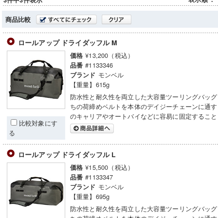
3件中3件表示
商品比較
ロールアップ ドライダッフル M
¥13,200（税込）
価格
#1133346
品番
モンベル
ブランド
【重量】615g
防水性と耐久性を両立した大容量ツーリングバッグ
ちの荷締めベルトを本体のデイジーチェーンに通す
のキャリアやオートバイなどに容易に固定すること
比較対象にす
る
ロールアップ ドライダッフル L
¥15,500（税込）
価格
#1133347
品番
モンベル
ブランド
【重量】695g
防水性と耐久性を両立した大容量ツーリングバッグ