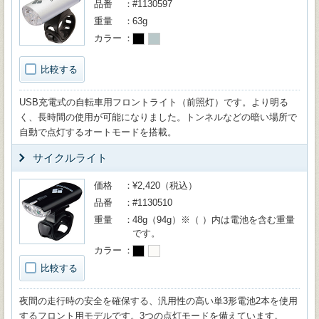
品番
#1130597
重量
63g
カラー
比較する
USB充電式の自転車用フロントライト（前照灯）です。より明る
く、長時間の使用が可能になりました。トンネルなどの暗い場所で
自動で点灯するオートモードを搭載。
サイクルライト
価格
¥2,420（税込）
品番
#1130510
重量
48g（94g）※（ ）内は電池を含む重量
です。
カラー
比較する
夜間の走行時の安全を確保する、汎用性の高い単3形電池2本を使用
するフロント用モデルです。3つの点灯モードを備えています。