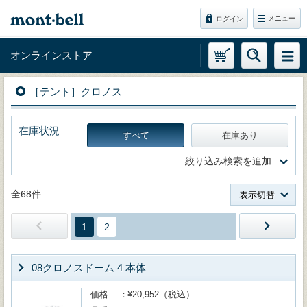
メニュー
ログイン
オンラインストア
［テント］クロノス
在庫状況
すべて
在庫あり
絞り込み検索を追加
全68件
表示切替
1
2
08クロノスドーム 4 本体
価格
¥20,952（税込）