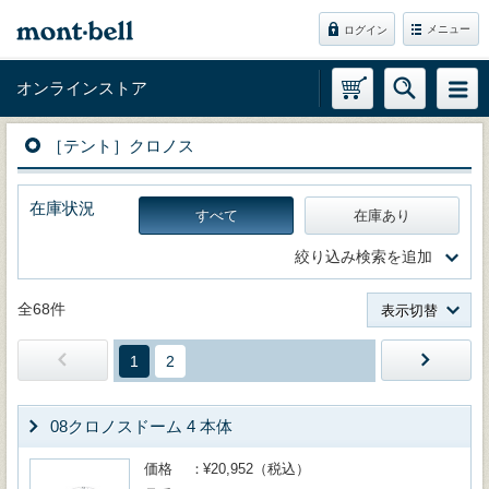
メニュー
ログイン
オンラインストア
［テント］クロノス
在庫状況
すべて
在庫あり
絞り込み検索を追加
全68件
表示切替
1
2
08クロノスドーム 4 本体
価格
¥20,952（税込）