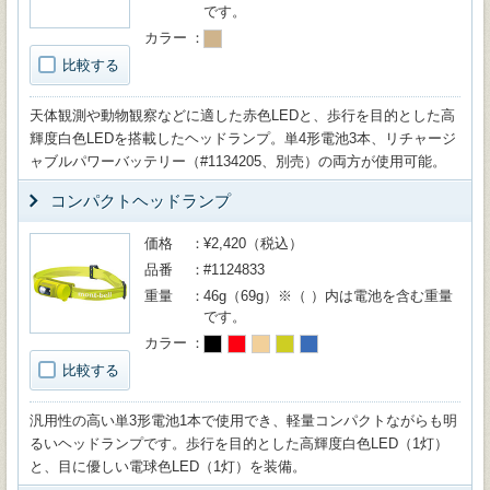
です。
カラー
比較する
天体観測や動物観察などに適した赤色LEDと、歩行を目的とした高
輝度白色LEDを搭載したヘッドランプ。単4形電池3本、リチャージ
ャブルパワーバッテリー（#1134205、別売）の両方が使用可能。
コンパクトヘッドランプ
価格
¥2,420（税込）
品番
#1124833
重量
46g（69g）※（ ）内は電池を含む重量
です。
カラー
比較する
汎用性の高い単3形電池1本で使用でき、軽量コンパクトながらも明
るいヘッドランプです。歩行を目的とした高輝度白色LED（1灯）
と、目に優しい電球色LED（1灯）を装備。