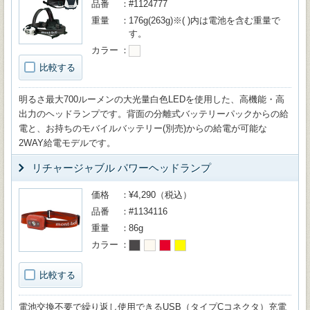
品番
#1124777
重量
176g(263g)※( )内は電池を含む重量で
す。
カラー
比較する
明るさ最大700ルーメンの大光量白色LEDを使用した、高機能・高
出力のヘッドランプです。背面の分離式バッテリーパックからの給
電と、お持ちのモバイルバッテリー(別売)からの給電が可能な
2WAY給電モデルです。
リチャージャブル パワーヘッドランプ
価格
¥4,290（税込）
品番
#1134116
重量
86g
カラー
比較する
電池交換不要で繰り返し使用できるUSB（タイプCコネクタ）充電