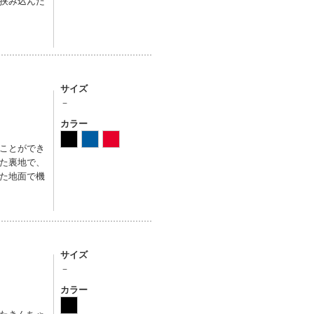
挟み込んだ
サイズ
－
カラー
ことができ
た裏地で、
た地面で機
サイズ
－
カラー
たきんちゃ