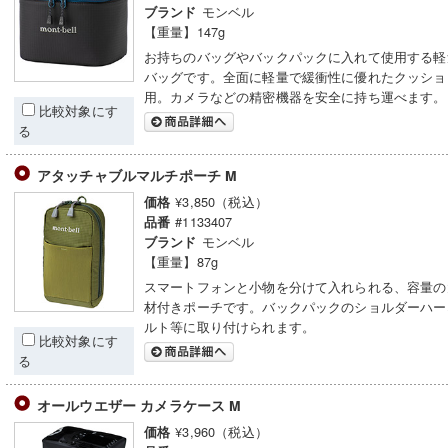
モンベル
ブランド
【重量】147g
お持ちのバッグやバックパックに入れて使用する軽
バッグです。全面に軽量で緩衝性に優れたクッショ
用。カメラなどの精密機器を安全に持ち運べます。
比較対象にす
る
アタッチャブルマルチポーチ M
¥3,850（税込）
価格
#1133407
品番
モンベル
ブランド
【重量】87g
スマートフォンと小物を分けて入れられる、容量の
材付きポーチです。バックパックのショルダーハー
ルト等に取り付けられます。
比較対象にす
る
オールウエザー カメラケース M
¥3,960（税込）
価格