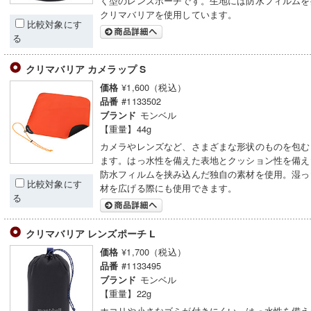
く型のレンズポーチです。生地には防水フィルムを
クリマバリアを使用しています。
比較対象にす
る
クリマバリア カメラップ S
¥1,600（税込）
価格
#1133502
品番
モンベル
ブランド
【重量】44g
カメラやレンズなど、さまざまな形状のものを包む
ます。はっ水性を備えた表地とクッション性を備え
防水フィルムを挟み込んだ独自の素材を使用。湿っ
比較対象にす
材を広げる際にも使用できます。
る
クリマバリア レンズポーチ L
¥1,700（税込）
価格
#1133495
品番
モンベル
ブランド
【重量】22g
ホコリや小さなゴミが付きにくい、はっ水性を備え