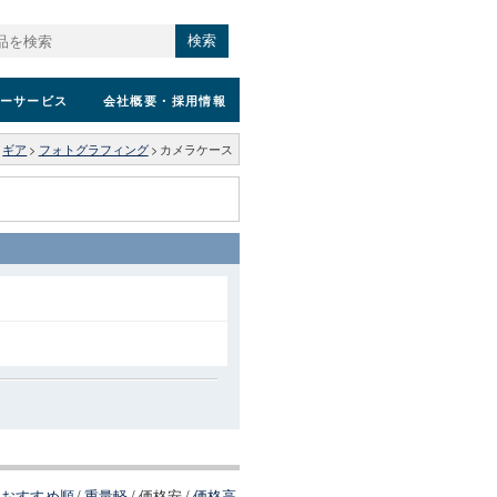
検索
ーサービス
会社概要
・採用情報
>
ギア
>
フォトグラフィング
>
カメラケース
おすすめ順
/
重量軽
/
価格安
/
価格高