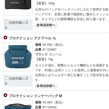
【重量】100g
お持ちのバッグやバックパックに入れて使用する軽
バッグです。全面に軽量で緩衝性に優れたクッショ
用。カメラなどの精密機器を安全に持ち運べます。
比較対象にす
る
プロテクション アクアペル 1L
¥3,500（税込）
価格
#1133497
品番
モンベル
ブランド
【重量】74g
ホコリや濡れ、衝撃からカメラ機材などを保護する
です。内側には3Dメッシュを使用した緩衝材が付
合部分にはウェルダー加工を施すことで防水性を高
比較対象にす
す。
る
プロテクション インナーバッグ M
¥3,630（税込）
価格
#1133443
品番