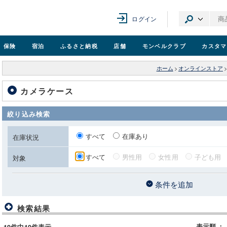
ログイン
保険
宿泊
ふるさと納税
店舗
モンベル
クラブ
カスタマ
ホーム
>
オンラインストア
カメラケース
絞り込み検索
すべて
在庫あり
在庫状況
すべて
男性用
女性用
子ども用
対象
条件を追加
検索結果
表示順
：