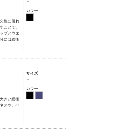
－
カラー
久性に優れ
すことで、
ップとウエ
分には緩衝
サイズ
－
カラー
大きい緩衝
ネスや、ベ