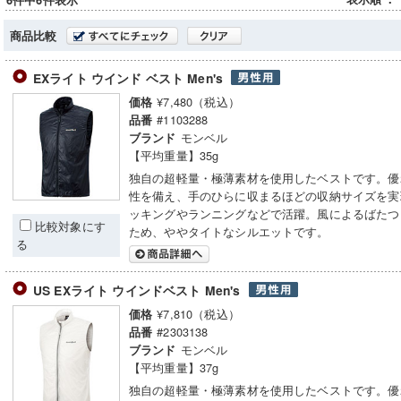
6件中6件表示
商品比較
EXライト ウインド ベスト Men's
¥7,480（税込）
価格
#1103288
品番
モンベル
ブランド
【平均重量】35g
独自の超軽量・極薄素材を使用したベストです。優
性を備え、手のひらに収まるほどの収納サイズを実
ッキングやランニングなどで活躍。風によるばたつ
比較対象にす
ため、ややタイトなシルエットです。
る
US EXライト ウインドベスト Men's
¥7,810（税込）
価格
#2303138
品番
モンベル
ブランド
【平均重量】37g
独自の超軽量・極薄素材を使用したベストです。優