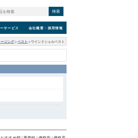
検索
ーサービス
会社概要
・採用情報
ロージング
>
ベスト
>
ウインドシェルベスト
おすすめ順
/
重量軽
/
価格安
/
価格高