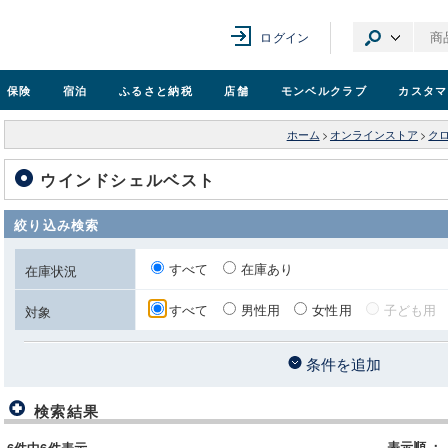
ログイン
保険
宿泊
ふるさと納税
店舗
モンベル
クラブ
カスタマ
ホーム
>
オンラインストア
>
ク
ウインドシェルベスト
絞り込み検索
すべて
在庫あり
在庫状況
すべて
男性用
女性用
子ども用
対象
条件を追加
検索結果
表示順
：