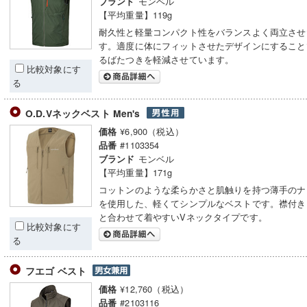
モンベル
ブランド
【平均重量】119g
耐久性と軽量コンパクト性をバランスよく両立させ
す。適度に体にフィットさせたデザインにすること
るばたつきを軽減させています。
比較対象にす
る
O.D.Vネックベスト Men's
¥6,900（税込）
価格
#1103354
品番
モンベル
ブランド
【平均重量】171g
コットンのような柔らかさと肌触りを持つ薄手のナ
を使用した、軽くてシンプルなベストです。襟付き
と合わせて着やすいVネックタイプです。
比較対象にす
る
フエゴ ベスト
¥12,760（税込）
価格
#2103116
品番