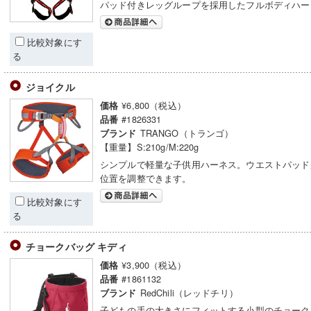
パッド付きレッグループを採用したフルボディハー
比較対象にす
る
ジョイクル
¥6,800（税込）
価格
#1826331
品番
TRANGO（トランゴ）
ブランド
【重量】S:210g/M:220g
シンプルで軽量な子供用ハーネス。ウエストパッド
位置を調整できます。
比較対象にす
る
チョークバッグ キディ
¥3,900（税込）
価格
#1861132
品番
RedChili（レッドチリ）
ブランド
子どもの手の大きさにフィットする小型のチョーク