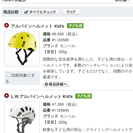
7件中7件表示
商品比較
アルパインヘルメット Kid's
¥6,930（税込）
価格
#1124585
品番
モンベル
ブランド
【重量】335g
国際的な安全基準を満たした、子ども用の登山・ク
ヘルメットです。多数のベンチレーションにより抜
を確保しています。子どもだけでなく、頭囲の小さ
比較対象にす
最適です。
る
L.W.アルパインヘルメット Kid's
¥7,260（税込）
価格
#1124934
品番
モンベル
ブランド
【重量】220g
軽量な子ども用の登山・クライミングヘルメットで