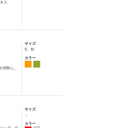
ネス。
サイズ
S、M
カラー
が回転し、
サイズ
－
カラー
バッグ。ウ