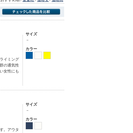
商品にのみフォーカスする
サイズ
－
カラー
ライミング
群の通気性
い女性にも
サイズ
－
カラー
す。アウタ