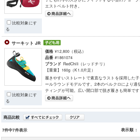
エストベルト付き。
比較対象にす
る
サーキット JR
¥12,800（税込）
価格
#1861074
品番
RedChili（レッドチリ）
ブランド
【重量】160g（K1.0片足）
履きやすいストレートで素直なラストを採用した子
ールラウンドモデルです。2本のベルクロにより適
ティングが可能。広い開口部で脱ぎ履きも簡単です
比較対象にす
る
商品比較
表示順
：
7件中7件表示