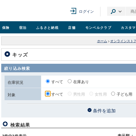
ログイン
保険
宿泊
ふるさと納税
店舗
モンベル
クラブ
カスタマ
ホーム
>
オンラインスト
キッズ
絞り込み検索
すべて
在庫あり
在庫状況
すべて
男性用
女性用
子ども用
対象
条件を追加
検索結果
表示順
：