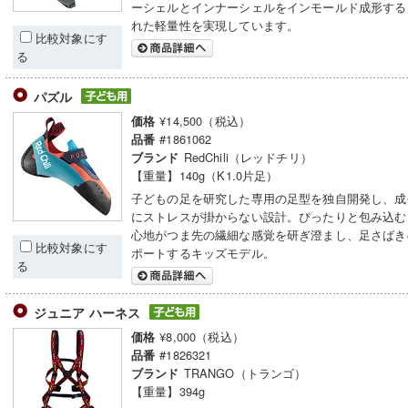
ーシェルとインナーシェルをインモールド成形する
れた軽量性を実現しています。
比較対象にす
る
パズル
¥14,500（税込）
価格
#1861062
品番
RedChili（レッドチリ）
ブランド
【重量】140g（K1.0片足）
子どもの足を研究した専用の足型を独自開発し、成
にストレスが掛からない設計。ぴったりと包み込む
心地がつま先の繊細な感覚を研ぎ澄まし、足さばき
比較対象にす
ポートするキッズモデル。
る
ジュニア ハーネス
¥8,000（税込）
価格
#1826321
品番
TRANGO（トランゴ）
ブランド
【重量】394g