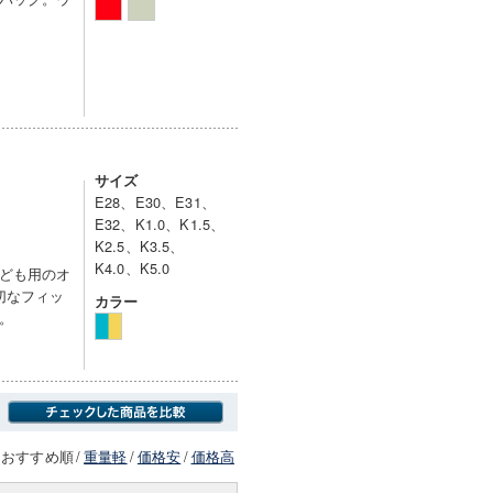
サイズ
E28、E30、E31、
E32、K1.0、K1.5、
K2.5、K3.5、
K4.0、K5.0
ども用のオ
切なフィッ
カラー
。
おすすめ順
/
重量軽
/
価格安
/
価格高