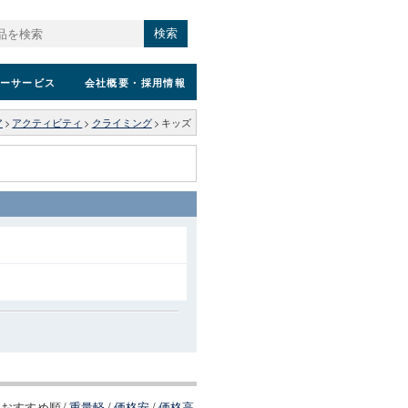
検索
ーサービス
会社概要
・採用情報
ア
>
アクティビティ
>
クライミング
>
キッズ
おすすめ順
/
重量軽
/
価格安
/
価格高