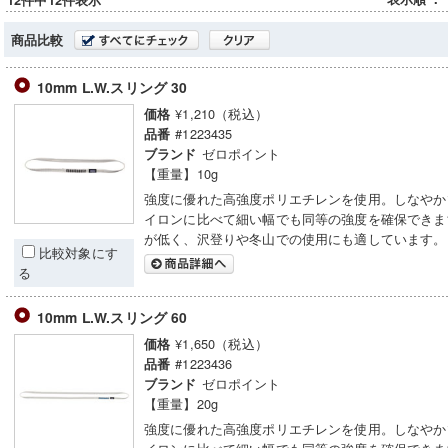
12件中12件表示
商品比較
10mm L.W.スリング 30
¥1,210（税込）
価格
#1223435
品番
ゼロポイント
ブランド
【重量】10g
強度に優れた高強度ポリエチレンを使用。しなやか
イロンに比べて細い幅でも同等の強度を確保できま
が低く、沢登りや冬山での使用にも適しています。
比較対象にす
る
10mm L.W.スリング 60
¥1,650（税込）
価格
#1223436
品番
ゼロポイント
ブランド
【重量】20g
強度に優れた高強度ポリエチレンを使用。しなやか