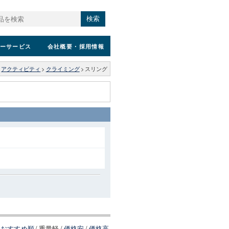
検索
ーサービス
会社概要
・採用情報
>
アクティビティ
>
クライミング
>
スリング
おすすめ順
/
重量軽
/
価格安
/
価格高