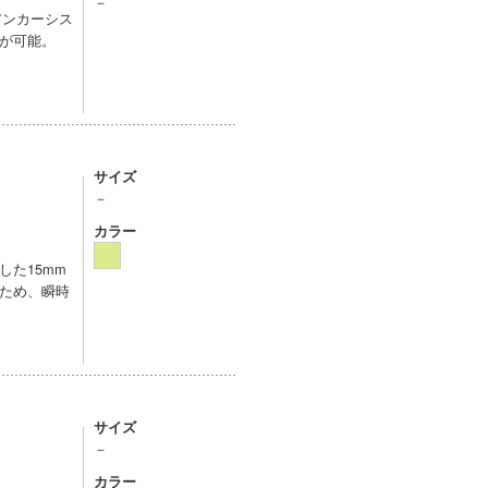
－
アンカーシス
が可能。
サイズ
－
カラー
た15mm
ため、瞬時
サイズ
－
カラー