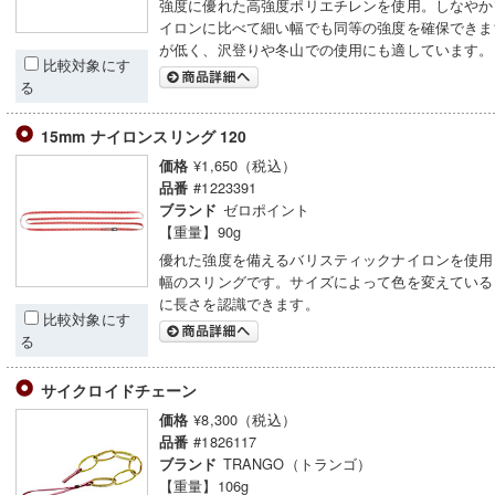
強度に優れた高強度ポリエチレンを使用。しなやか
イロンに比べて細い幅でも同等の強度を確保できま
が低く、沢登りや冬山での使用にも適しています。
比較対象にす
る
15mm ナイロンスリング 120
¥1,650（税込）
価格
#1223391
品番
ゼロポイント
ブランド
【重量】90g
優れた強度を備えるバリスティックナイロンを使用し
幅のスリングです。サイズによって色を変えている
に長さを認識できます。
比較対象にす
る
サイクロイドチェーン
¥8,300（税込）
価格
#1826117
品番
TRANGO（トランゴ）
ブランド
【重量】106g