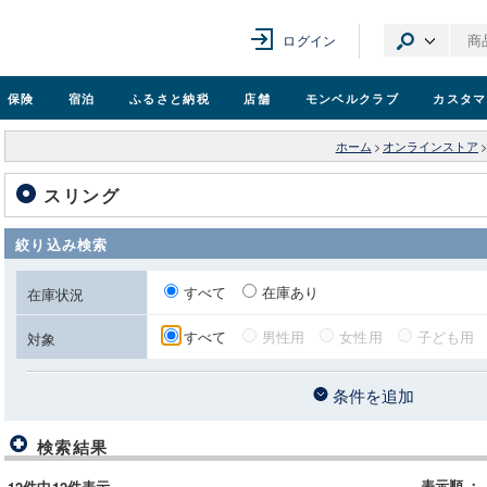
ログイン
保険
宿泊
ふるさと納税
店舗
モンベル
クラブ
カスタマ
ホーム
>
オンラインストア
スリング
絞り込み検索
すべて
在庫あり
在庫状況
すべて
男性用
女性用
子ども用
対象
条件を追加
検索結果
表示順
：