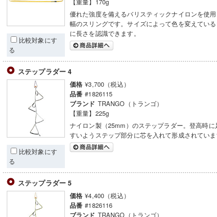
【重量】170g
優れた強度を備えるバリスティックナイロンを使用し
幅のスリングです。サイズによって色を変えている
に長さを認識できます。
比較対象にす
る
ステップラダー 4
¥3,700（税込）
価格
#1826115
品番
TRANGO（トランゴ）
ブランド
【重量】225g
ナイロン製（25mm）のステップラダー。登高時に
すいようステップ部分に芯を入れて形成されていま
比較対象にす
る
ステップラダー 5
¥4,400（税込）
価格
#1826116
品番
TRANGO（トランゴ）
ブランド