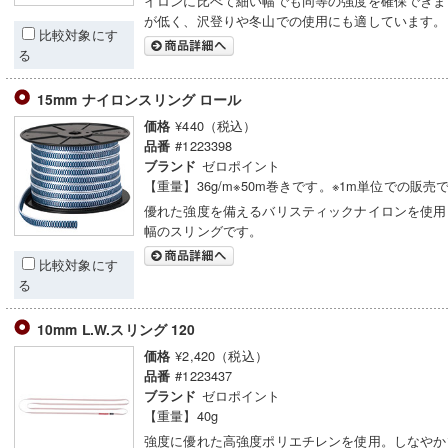
イロンに比べて細い幅でも同等の強度を確保できま
が低く、沢登りや冬山での使用にも適しています。
比較対象にす
る
15mm ナイロンスリング ロール
¥440（税込）
価格
#1223398
品番
ゼロポイント
ブランド
【重量】36g/m※50m巻きです。※1m単位での販売
優れた強度を備えるバリスティックナイロンを使用し
幅のスリングです。
比較対象にす
る
10mm L.W.スリング 120
¥2,420（税込）
価格
#1223437
品番
ゼロポイント
ブランド
【重量】40g
強度に優れた高強度ポリエチレンを使用。しなやか