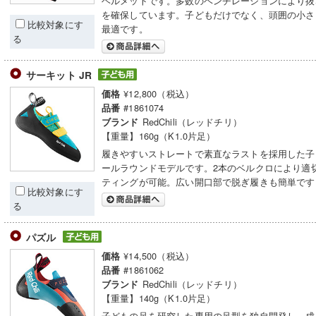
ヘルメットです。多数のベンチレーションにより抜
を確保しています。子どもだけでなく、頭囲の小さ
比較対象にす
最適です。
る
サーキット JR
¥12,800（税込）
価格
#1861074
品番
RedChili（レッドチリ）
ブランド
【重量】160g（K1.0片足）
履きやすいストレートで素直なラストを採用した子
ールラウンドモデルです。2本のベルクロにより適
ティングが可能。広い開口部で脱ぎ履きも簡単です
比較対象にす
る
パズル
¥14,500（税込）
価格
#1861062
品番
RedChili（レッドチリ）
ブランド
【重量】140g（K1.0片足）
子どもの足を研究した専用の足型を独自開発し、成