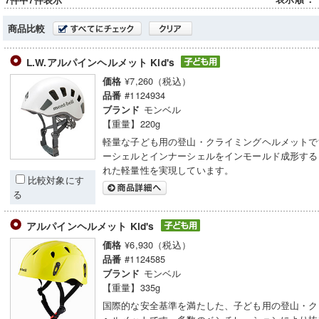
7件中7件表示
商品比較
L.W.アルパインヘルメット Kid's
¥7,260（税込）
価格
#1124934
品番
モンベル
ブランド
【重量】220g
軽量な子ども用の登山・クライミングヘルメットで
ーシェルとインナーシェルをインモールド成形する
れた軽量性を実現しています。
比較対象にす
る
アルパインヘルメット Kid's
¥6,930（税込）
価格
#1124585
品番
モンベル
ブランド
【重量】335g
国際的な安全基準を満たした、子ども用の登山・ク