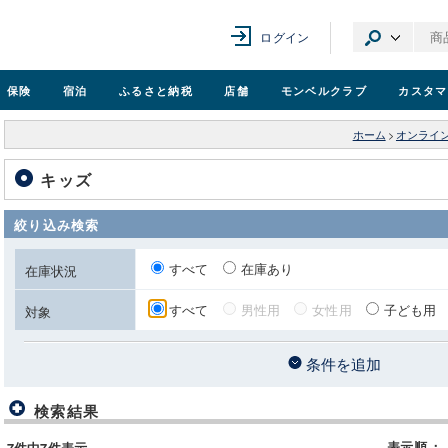
ログイン
保険
宿泊
ふるさと納税
店舗
モンベル
クラブ
カスタマ
ホーム
>
オンライ
キッズ
絞り込み検索
すべて
在庫あり
在庫状況
すべて
男性用
女性用
子ども用
対象
条件を追加
検索結果
表示順
：