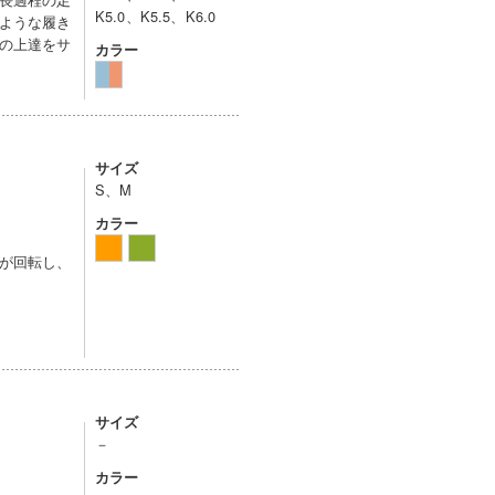
K5.0、K5.5、K6.0
ような履き
の上達をサ
カラー
サイズ
S、M
カラー
が回転し、
サイズ
－
カラー