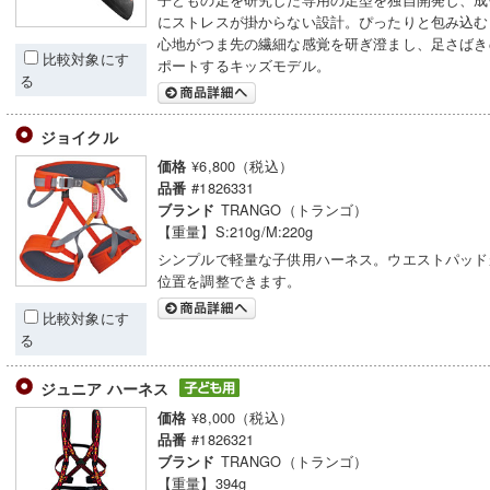
にストレスが掛からない設計。ぴったりと包み込む
心地がつま先の繊細な感覚を研ぎ澄まし、足さばき
比較対象にす
ポートするキッズモデル。
る
ジョイクル
¥6,800（税込）
価格
#1826331
品番
TRANGO（トランゴ）
ブランド
【重量】S:210g/M:220g
シンプルで軽量な子供用ハーネス。ウエストパッド
位置を調整できます。
比較対象にす
る
ジュニア ハーネス
¥8,000（税込）
価格
#1826321
品番
TRANGO（トランゴ）
ブランド
【重量】394g