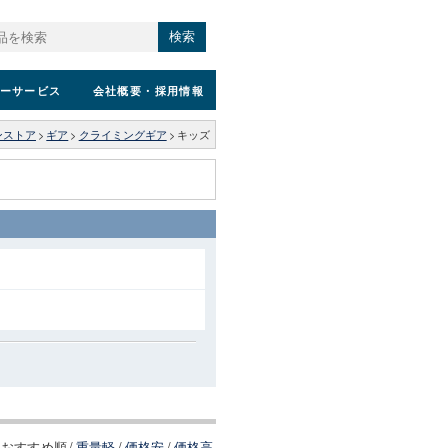
検索
ーサービス
会社概要
・採用情報
ンストア
>
ギア
>
クライミングギア
>
キッズ
おすすめ順
/
重量軽
/
価格安
/
価格高