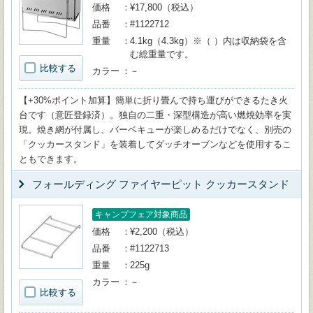
価格
¥17,800（税込）
品番
#1122712
重量
4.1kg（4.3kg）※（ ）内は収納袋を含
む総重量です。
比較する
カラー
－
【+30%ポイント加算】簡単に折り畳んで持ち運びができるたき火
台です（意匠登録済）。独自の二重・深型構造が高い燃焼効率を実
現。焼き網が付属し、バーベキューが楽しめるだけでなく、別売の
「クッカースタンド」を装着してダッチオーブンなどを使用するこ
ともできます。
フォールディング ファイヤーピット クッカースタンド
キャンプフェア対象商品
価格
¥2,200（税込）
品番
#1122713
重量
225g
カラー
－
比較する