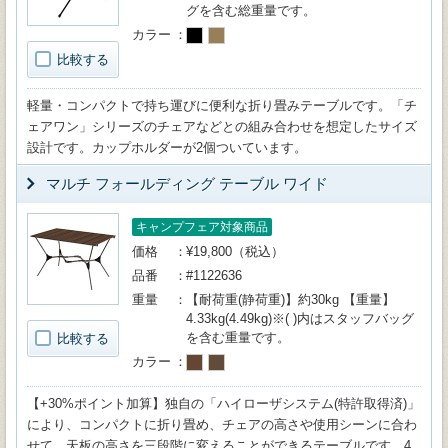
グを含む総重量です。
カラー
比較する
軽量・コンパクトで持ち運びに便利な折り畳みテーブルです。「チ
ェアワン」シリーズのチェアなどとの組み合わせを想定したサイズ
設計です。カップホルダーが2個ついています。
マルチ フォールディング テーブル ワイド
キャンプフェア対象商品
価格
¥19,800（税込）
品番
#1122636
重量
【耐荷重(静荷重)】約30kg 【重量】
4.33kg(4.49kg)※( )内はスタッフバッグ
を含む重量です。
比較する
カラー
【+30%ポイント加算】独自の「ハイローザシステム(特許取得済)」
により、コンパクトに折り畳め、チェアの高さや使用シーンに合わ
せて、天板の高さを三段階に変えることができるテーブルです。4