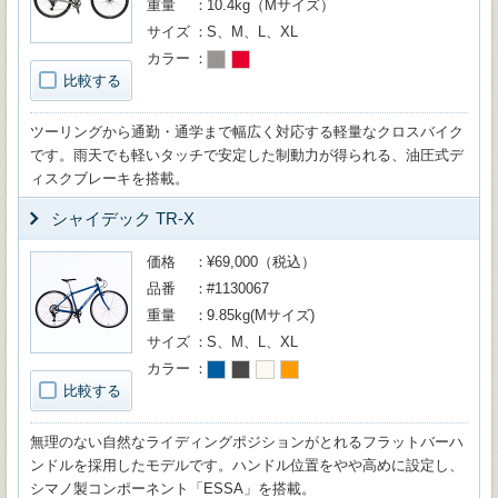
重量
10.4kg（Mサイズ）
サイズ
S、M、L、XL
カラー
比較する
ツーリングから通勤・通学まで幅広く対応する軽量なクロスバイク
です。雨天でも軽いタッチで安定した制動力が得られる、油圧式デ
ィスクブレーキを搭載。
シャイデック TR-X
価格
¥69,000（税込）
品番
#1130067
重量
9.85kg(Mサイズ)
サイズ
S、M、L、XL
カラー
比較する
無理のない自然なライディングポジションがとれるフラットバーハ
ンドルを採用したモデルです。ハンドル位置をやや高めに設定し、
シマノ製コンポーネント「ESSA」を搭載。