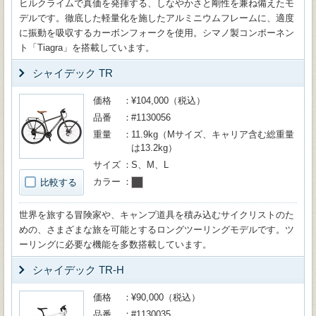
ヒルクライムで真価を発揮する、しなやかさと剛性を兼ね備えたモ
デルです。徹底した軽量化を施したアルミニウムフレームに、適度
に振動を吸収するカーボンフォークを使用。シマノ製コンポーネン
ト「Tiagra」を搭載しています。
シャイデック TR
価格
¥104,000（税込）
品番
#1130056
重量
11.9kg（Mサイズ、キャリア含む総重量
は13.2kg）
サイズ
S、M、L
カラー
比較する
世界を旅する冒険家や、キャンプ道具を積み込むサイクリストのた
めの、さまざまな旅を可能とするロングツーリングモデルです。ツ
ーリングに必要な機能を多数搭載しています。
シャイデック TR-H
価格
¥90,000（税込）
品番
#1130035