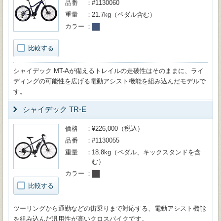
品番
#1130060
重量
21.7kg（ペダル含む）
カラー
比較する
シャイデック MT-Aが備えるトレイルの走破性はそのままに、ライ
ディングの可能性を広げる電動アシスト機能を組み込んだモデルで
す。
シャイデック TR-E
価格
¥226,000（税込）
品番
#1130055
重量
18.8kg（ペダル、キックスタンドを含
む）
カラー
比較する
ツーリングから通勤などの街乗りまで対応する、電動アシスト機能
を組み込んだ汎用性が高いクロスバイクです。