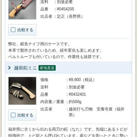
送料
別途必要
品番
#0454205
出店者
定正（長野県）
比較する
弊社、鍛造ナイフ用のケースです。
本革で製作されているため、経年変化も楽しめます。
ベルトループも付いているので、作業性も抜群です。
越前鉈ミニ
産地直送
価格
¥9,800（税込）
送料
別途必要
品番
#0432401
内容量／重量
約500g
出店者
越前打ち刃物 安養寺屋（福井
県）
比較する
福井県に古くから伝わる両刃の鉈（なた）です。先端にあるトビが
特徴的で、トビ鉈とも呼ばれています。薪などを割ったときに勢い