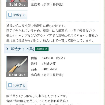
Sold Out
出店者
定正（長野県）
比較する
通常の鉈より小型で携帯性に優れた鉈です。
両刃で作られているため、薪割りにも最適で、小型で軽量なので、
登山やキャンプなどのアウトドアでも気軽に使用できます。弊社の
鍛冶屋で鍛造から刃付け、柄入れまで一貫して製作しています。
鍛造ナイフ(黒)
産地直送
価格
¥38,500（税込）
送料
別途必要
品番
#0454204
Sold Out
出店者
定正（長野県）
比較する
鍛冶屋が1から鍛造して製作したナイフです。
青紙2号の鋼を使用しているため切れ味抜群！