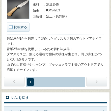
送料
別途必要
品番
#0454203
出店者
定正（長野県）
比較する
鍛冶屋が1から鍛造して製作したダマスカス鋼のアウトドアナイフ
です。
青紙2号の鋼を使用しているため切れ味抜群！
ダマスカスは、鍛える過程で独特の模様が生まれ、同じ模様は2つ
とない1点モノです。
山での山菜取りやキャンプ、ブッシュクラフト等のアウトドアで大
活躍するナイフです。
1
商品を探す