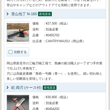
登山やキャンプなどのアウトドアでも気軽に使用できます。
里山包丁 N-165
産地直送
価格
¥27,500（税込）
送料
別途必要
品番
#0455702
出店者
CANTRYHAUSU（岡山県）
比較する
岡山県新見市の三輪刃物工場で、熟練の鍛冶職人が一丁ずつ手作業
で仕上げた本格包丁。
刃には高級炭素鋼「青紙一号鋼（青一）」を使用し、鋭い切れ味と
美しい切断面を実現しています。
鉈 両刃 (ケース付)
産地直送
価格
¥30,800（税込）
送料
別途必要
品番
#0454202