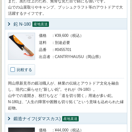
また、黒打仕上のため、無骨な見た目で錆にも強いです。
山での山菜取りやキャンプ、ブッシュクラフト等のアウトドアで大
活躍するナイフです。
鉈 N-180
産地直送
価格
¥39,600（税込）
送料
別途必要
品番
#0455701
出店者
CANTRYHAUSU（岡山県）
比較する
岡山県新見市の鍛冶職人が、林業の伝統とアウトドア文化を融合
し、現代に蘇らせた“新しい鉈”。それが《N-180》。
山中での道開き、枝打ちなど「道を切り開く」用途が多い鉈。
N-180は、“人生の障害や困難も切り拓く”という意味も込められた縁
起物。
鍛造ナイフ(ダマスカス)
産地直送
価格
¥44,000（税込）