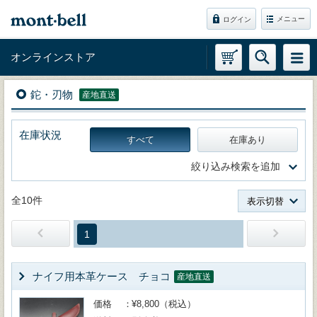
メニュー
ログイン
オンラインストア
鉈・刃物
産地直送
在庫状況
すべて
在庫あり
絞り込み検索を追加
全10件
表示切替
1
ナイフ用本革ケース チョコ
産地直送
価格
¥8,800（税込）