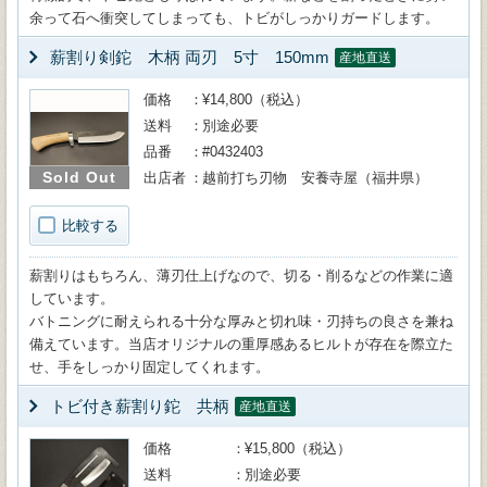
余って石へ衝突してしまっても、トビがしっかりガードします。
薪割り剣鉈 木柄 両刃 5寸 150mm
産地直送
価格
¥14,800（税込）
送料
別途必要
品番
#0432403
Sold Out
出店者
越前打ち刃物 安養寺屋（福井県）
比較する
薪割りはもちろん、薄刃仕上げなので、切る・削るなどの作業に適
しています。
バトニングに耐えられる十分な厚みと切れ味・刃持ちの良さを兼ね
備えています。当店オリジナルの重厚感あるヒルトが存在を際立た
せ、手をしっかり固定してくれます。
トビ付き薪割り鉈 共柄
産地直送
価格
¥15,800（税込）
送料
別途必要