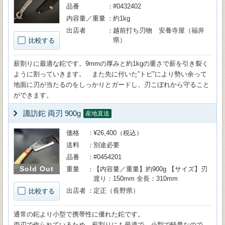
品番
#0432402
内容量／重量
約1kg
出店者
越前打ち刃物 安養寺屋（福井
県）
比較する
薪割りに最適な鉈です。9mmの厚みと約1kgの重さで薪を引き裂く
ように割っていきます。 また先に付いた”トビ”により勢い余って
地面に刃が当たるのをしっかりとガードし、刃こぼれから守ること
ができます。
諏訪鉈 両刃 900g
産地直送
価格
¥26,400（税込）
送料
別途必要
品番
#0454201
Sold Out
重量
【内容量／重量】約900g 【サイズ】刃
渡り：150mm 全長：310mm
出店者
定正（長野県）
比較する
通常の鉈より小型で携帯性に優れた鉈です。
両刃で作られているため、薪割りにも最適で、小型で軽量なので、