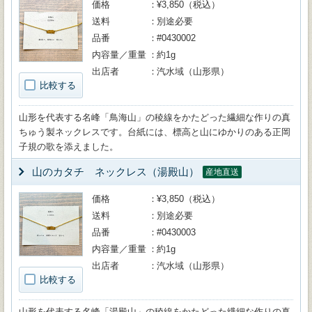
価格
¥3,850（税込）
送料
別途必要
品番
#0430002
内容量／重量
約1g
出店者
汽水域（山形県）
比較する
山形を代表する名峰「鳥海山」の稜線をかたどった繊細な作りの真
ちゅう製ネックレスです。台紙には、標高と山にゆかりのある正岡
子規の歌を添えました。
山のカタチ ネックレス（湯殿山）
産地直送
価格
¥3,850（税込）
送料
別途必要
品番
#0430003
内容量／重量
約1g
出店者
汽水域（山形県）
比較する
山形を代表する名峰「湯殿山」の稜線をかたどった繊細な作りの真