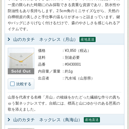
一度の限られた時期にのみ採取できる貴重な資源であり、防水性や
防油性もあり長持ちします。2.5cm角のミニサイズながら、天然の
白樺樹皮の美しさと手仕事の温もりがぎゅっと詰まっています。鍵
やバッグにさりげなく付けるだけで、森のやさしさを感じられるア
イテムです。
山のカタチ ネックレス（月山）
産地直送
価格
¥3,850（税込）
送料
別途必要
品番
#0430001
Sold Out
内容量／重量
約1g
出店者
汽水域（山形県）
比較する
山形を代表する名峰「月山」の稜線をかたどった繊細な作りの真ち
ゅう製ネックレスです。台紙には、標高と山にゆかりのある芭蕉の
歌を添えました。
山のカタチ ネックレス（鳥海山）
産地直送