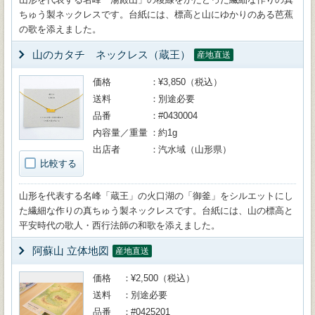
ちゅう製ネックレスです。台紙には、標高と山にゆかりのある芭蕉
の歌を添えました。
山のカタチ ネックレス（蔵王）
産地直送
価格
¥3,850（税込）
送料
別途必要
品番
#0430004
内容量／重量
約1g
出店者
汽水域（山形県）
比較する
山形を代表する名峰「蔵王」の火口湖の「御釜」をシルエットにし
た繊細な作りの真ちゅう製ネックレスです。台紙には、山の標高と
平安時代の歌人・西行法師の和歌を添えました。
阿蘇山 立体地図
産地直送
価格
¥2,500（税込）
送料
別途必要
品番
#0425201