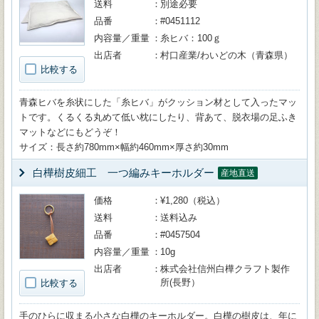
送料
別途必要
品番
#0451112
内容量／重量
糸ヒバ：100ｇ
出店者
村口産業/わいどの木（青森県）
比較する
青森ヒバを糸状にした「糸ヒバ」がクッション材として入ったマッ
トです。くるくる丸めて低い枕にしたり、背あて、脱衣場の足ふき
マットなどにもどうぞ！
サイズ：長さ約780mm×幅約460mm×厚さ約30mm
白樺樹皮細工 一つ編みキーホルダー
産地直送
価格
¥1,280（税込）
送料
送料込み
品番
#0457504
内容量／重量
10g
出店者
株式会社信州白樺クラフト製作
所(長野）
比較する
手のひらに収まる小さな白樺のキーホルダー。白樺の樹皮は、年に