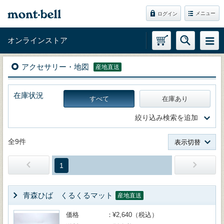
メニュー
ログイン
オンラインストア
アクセサリー・地図
産地直送
在庫状況
すべて
在庫あり
絞り込み検索を追加
全9件
表示切替
1
青森ひば くるくるマット
産地直送
価格
¥2,640（税込）