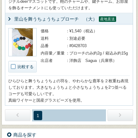
ジナルdeerマスコットです。鞄のチャームや、鍵チャーム、お部屋
を飾るオーナメントにも使っていただけます。
里山を舞うちょうちょブローチ （大）
産地直送
価格
¥1,540（税込）
送料
別途必要
品番
#0428703
内容量／重量
ブローチのみ約2g / 箱込み約15g
出店者
洋飾店 Sagua（兵庫県）
比較する
ひらひらと舞うちょうちょの羽を、やわらかな鹿革を２枚重ね表現
しております。大きなちょうちょと小さなちょうちょを2つ並べる
コーデも可愛らしいです。
真鍮ワイヤーと国産グラスビーズを使用。
1
商品を探す