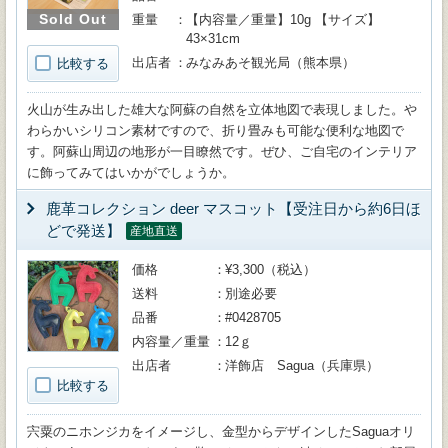
Sold Out
重量
【内容量／重量】10g 【サイズ】
43×31cm
出店者
みなみあそ観光局（熊本県）
比較する
火山が生み出した雄大な阿蘇の自然を立体地図で表現しました。や
わらかいシリコン素材ですので、折り畳みも可能な便利な地図で
す。阿蘇山周辺の地形が一目瞭然です。ぜひ、ご自宅のインテリア
に飾ってみてはいかがでしょうか。
鹿革コレクション deer マスコット【受注日から約6日ほ
どで発送】
産地直送
価格
¥3,300（税込）
送料
別途必要
品番
#0428705
内容量／重量
12ｇ
出店者
洋飾店 Sagua（兵庫県）
比較する
宍粟のニホンジカをイメージし、金型からデザインしたSaguaオリ