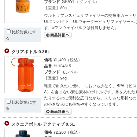
GRAYL（グレイル）
ブランド
【重量】80g
ウルトラプレスピュリファイヤーの交換用カートリ
ULコンパクト、ULウォーターピュリファイヤーへ
す。※ワンウェイバルブは付属しません。
比較対象にす
る
クリアボトル 0.35L
¥1,400（税込）
価格
#1124815
品番
モンベル
ブランド
【重量】94g
軽量で耐久性に優れ、においも少なく、BPA（ビ
A）を含まない安心素材のボトルです。氷を入れた
たりするのに便利な広口ながら、スリムな形状なの
比較対象にす
の小さな人にも持ちやすくなっています。
る
スクエアボトル アクティブ 0.5L
¥2,200（税込）
価格