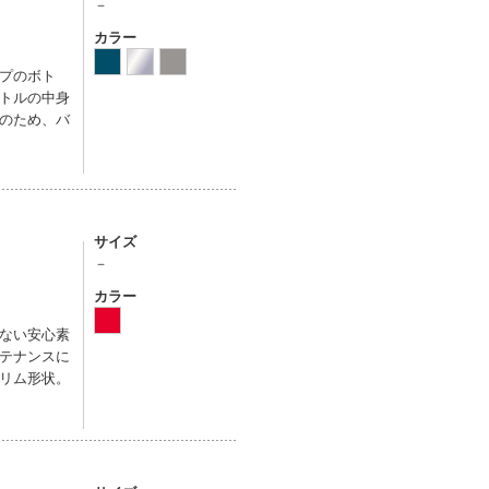
－
カラー
プのボト
トルの中身
のため、バ
サイズ
－
カラー
まない安心素
テナンスに
リム形状。