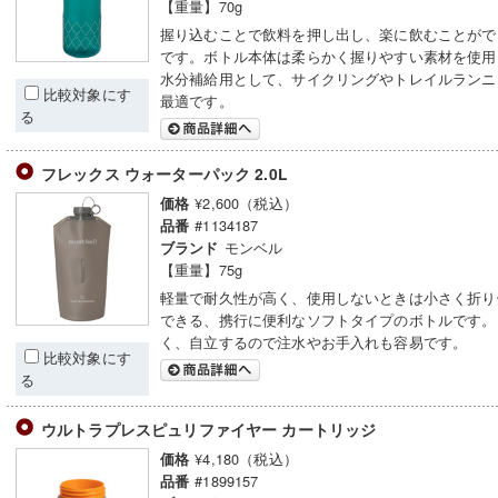
【重量】70g
握り込むことで飲料を押し出し、楽に飲むことがで
です。ボトル本体は柔らかく握りやすい素材を使用
水分補給用として、サイクリングやトレイルランニ
比較対象にす
最適です。
る
フレックス ウォーターパック 2.0L
¥2,600（税込）
価格
#1134187
品番
モンベル
ブランド
【重量】75g
軽量で耐久性が高く、使用しないときは小さく折り
できる、携行に便利なソフトタイプのボトルです。
く、自立するので注水やお手入れも容易です。
比較対象にす
る
ウルトラプレスピュリファイヤー カートリッジ
¥4,180（税込）
価格
#1899157
品番