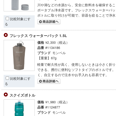
川や湖などの水源から、安全に飲料水を確保するこ
ポータブル浄水器です。フレックスウォーターパッ
ボトルに取り付けが可能で、容器を絞ることで浄水
比較対象にす
る
フレックス ウォーターパック 1.5L
¥2,300（税込）
価格
#1134186
品番
モンベル
ブランド
【重量】67g
軽量で耐久性が高く、使用しないときは小さく折り
できる、携行に便利なソフトタイプのボトルです。
く、自立するので注水やお手入れも容易です。
比較対象にす
る
スクイズボトル
¥1,980（税込）
価格
#1124877
品番
モンベル
ブランド