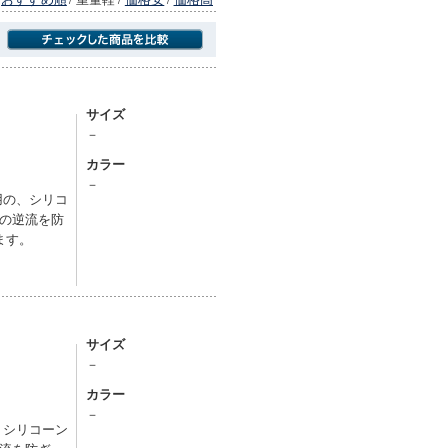
商品にのみフォーカスする
サイズ
－
カラー
－
用の、シリコ
の逆流を防
ます。
サイズ
－
カラー
－
、シリコーン