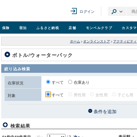
ログイン
保険
宿泊
ふるさと納税
店舗
モンベル
クラブ
カスタマ
ホーム
>
オンラインストア
>
アクティビティ
ボトル/ウォーターパック
絞り込み検索
すべて
在庫あり
在庫状況
すべて
男性用
女性用
子ども用
対象
条件を追加
検索結果
/
2
«前へ
表示順
：
次へ»