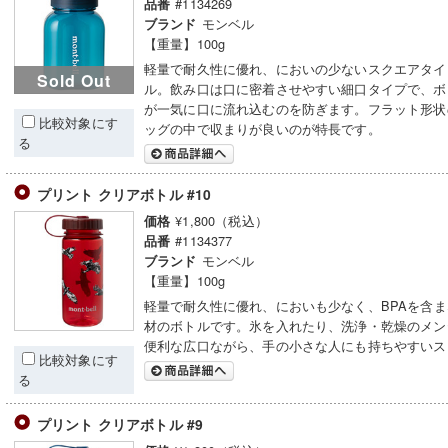
#1134269
品番
モンベル
ブランド
【重量】100g
軽量で耐久性に優れ、においの少ないスクエアタイ
Sold Out
ル。飲み口は口に密着させやすい細口タイプで、ボ
が一気に口に流れ込むのを防ぎます。フラット形状
比較対象にす
ッグの中で収まりが良いのが特長です。
る
プリント クリアボトル #10
¥1,800（税込）
価格
#1134377
品番
モンベル
ブランド
【重量】100g
軽量で耐久性に優れ、においも少なく、BPAを含
材のボトルです。氷を入れたり、洗浄・乾燥のメン
便利な広口ながら、手の小さな人にも持ちやすいス
比較対象にす
る
プリント クリアボトル #9