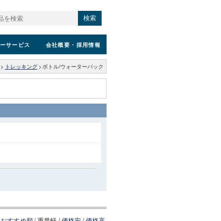
検索
ーサービス
会社概要
・採用情報
>
トレッキング
>
ボトル/ウォーターパック
おすすめ順
/
重量軽
/
価格安
/
価格高