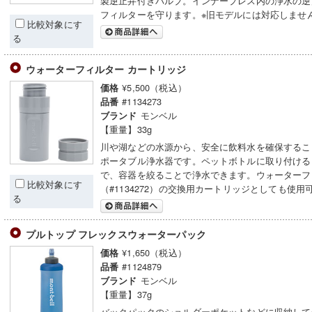
製逆止弁付きバルブ。インナープレス内の浄水の逆
フィルターを守ります。※旧モデルには対応しませ
比較対象にす
る
ウォーターフィルター カートリッジ
¥5,500（税込）
価格
#1134273
品番
モンベル
ブランド
【重量】33g
川や湖などの水源から、安全に飲料水を確保するこ
ポータブル浄水器です。ペットボトルに取り付ける
で、容器を絞ることで浄水できます。ウォーターフ
比較対象にす
（#1134272）の交換用カートリッジとしても使用
る
プルトップ フレックスウォーターパック
¥1,650（税込）
価格
#1124879
品番
モンベル
ブランド
【重量】37g
バックパックのショルダーポケットなどに収納して