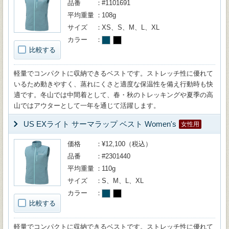
品番
#1101691
平均重量
108g
サイズ
XS、S、M、L、XL
カラー
比較する
軽量でコンパクトに収納できるベストです。ストレッチ性に優れて
いるため動きやすく、蒸れにくさと適度な保温性を備え行動時も快
適です。冬山では中間着として、春・秋のトレッキングや夏季の高
山ではアウターとして一年を通じて活躍します。
US EXライト サーマラップ ベスト Women's
女性用
価格
¥12,100（税込）
品番
#2301440
平均重量
110g
サイズ
S、M、L、XL
カラー
比較する
軽量でコンパクトに収納できるベストです。ストレッチ性に優れて