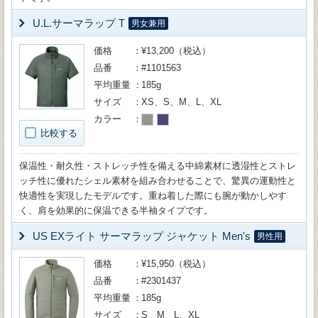
U.L.サーマラップ T
男女兼用
価格
¥13,200（税込）
品番
#1101563
平均重量
185g
サイズ
XS、S、M、L、XL
カラー
比較する
保温性・耐久性・ストレッチ性を備える中綿素材に透湿性とストレ
ッチ性に優れたシェル素材を組み合わせることで、驚異の運動性と
快適性を実現したモデルです。重ね着した際にも腕が動かしやす
く、肩を効果的に保温できる半袖タイプです。
US EXライト サーマラップ ジャケット Men's
男性用
価格
¥15,950（税込）
品番
#2301437
平均重量
185g
サイズ
S、M、L、XL