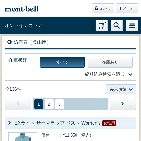
メニュー
ログイン
オンラインストア
防寒着（登山用）
在庫状況
すべて
在庫あり
絞り込み検索を追加
全136件
表示切替
1
2
3
EXライト サーマラップ ベスト Women's
女性用
価格
¥11,550（税込）