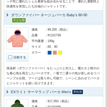
ッチ性に優れたシェル素材を組み合わせることで、優れた運動性と
快適性を実現した七分袖のジャケットです。
ダウンファイバー ネージュパーカ Baby's 80-90
子ども用
価格
¥9,200（税込）
品番
#1101758
平均重量
199g
サイズ
80、90
カラー
比較する
保温材（ダウンファイバー）をたっぷりと封入し、暖かさと軽やか
な着心地を両立したパーカです。一着で二通りの色が楽しめるリバ
ーシブル仕様。フードは取り外し可能で、シーンに合わせてパーカ
とジャケットを使い分けできます。
EXライト サーマラップ パーカ Men's
男性用
価格
¥17,050（税込）
品番
#1101686