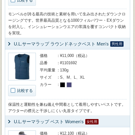
比較する
モンベルが誇る最高の技術と素材を用いて生み出されたダウンクロ
ージングです。世界最高品質となる1000フィルパワー・EXダウン
を封入し、インシュレーションウエアの常識を覆すコンパクト収納
を実現。
U.L.サーマラップ ラウンドネックベスト Men's
男性用
価格
¥11,000（税込）
品番
#1101692
平均重量
130g
サイズ
S、M、L、XL
カラー
比較する
保温性と運動性を兼ね備え中間着として着用しやすいベストです。
アウターの襟元と干渉しにくい丸首タイプです。
U.L.サーマラップ ベスト Women's
女性用
価格
¥12,100（税込）