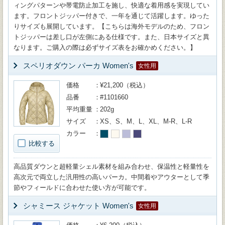
ィングパターンや帯電防止加工を施し、快適な着用感を実現してい
ます。フロントジッパー付きで、一年を通じて活躍します。ゆった
りサイズも展開しています。【こちらは海外モデルのため、フロン
トジッパーは差し口が左側にある仕様です。また、日本サイズと異
なります。ご購入の際は必ずサイズ表をお確かめください。】
スペリオダウン パーカ Women's
女性用
価格
¥21,200（税込）
品番
#1101660
平均重量
202g
サイズ
XS、S、M、L、XL、M-R、L-R
カラー
比較する
高品質ダウンと超軽量シェル素材を組み合わせ、保温性と軽量性を
高次元で両立した汎用性の高いパーカ。中間着やアウターとして季
節やフィールドに合わせた使い方が可能です。
シャミース ジャケット Women's
女性用