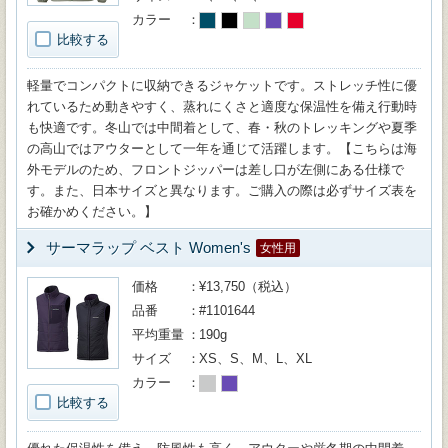
カラー
比較する
軽量でコンパクトに収納できるジャケットです。ストレッチ性に優
れているため動きやすく、蒸れにくさと適度な保温性を備え行動時
も快適です。冬山では中間着として、春・秋のトレッキングや夏季
の高山ではアウターとして一年を通じて活躍します。【こちらは海
外モデルのため、フロントジッパーは差し口が左側にある仕様で
す。また、日本サイズと異なります。ご購入の際は必ずサイズ表を
お確かめください。】
サーマラップ ベスト Women's
女性用
価格
¥13,750（税込）
品番
#1101644
平均重量
190g
サイズ
XS、S、M、L、XL
カラー
比較する