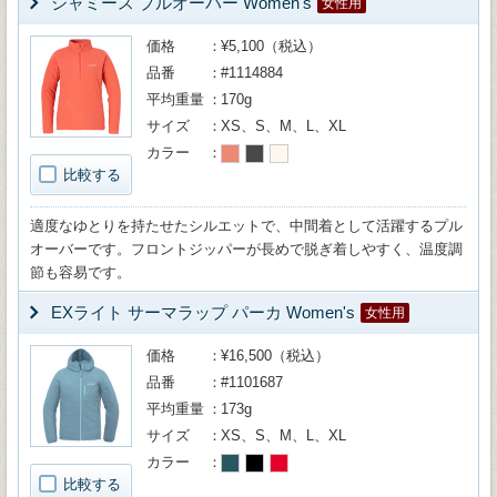
シャミース プルオーバー Women's
女性用
価格
¥5,100（税込）
品番
#1114884
平均重量
170g
サイズ
XS、S、M、L、XL
カラー
比較する
適度なゆとりを持たせたシルエットで、中間着として活躍するプル
オーバーです。フロントジッパーが長めで脱ぎ着しやすく、温度調
節も容易です。
EXライト サーマラップ パーカ Women's
女性用
価格
¥16,500（税込）
品番
#1101687
平均重量
173g
サイズ
XS、S、M、L、XL
カラー
比較する