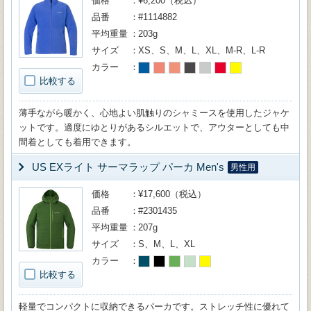
価格
¥6,200（税込）
品番
#1114882
平均重量
203g
サイズ
XS、S、M、L、XL、M-R、L-R
カラー
比較する
薄手ながら暖かく、心地よい肌触りのシャミースを使用したジャケ
ットです。適度にゆとりがあるシルエットで、アウターとしても中
間着としても着用できます。
US EXライト サーマラップ パーカ Men's
男性用
価格
¥17,600（税込）
品番
#2301435
平均重量
207g
サイズ
S、M、L、XL
カラー
比較する
軽量でコンパクトに収納できるパーカです。ストレッチ性に優れて