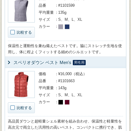
品番
#1101599
平均重量
135g
サイズ
S、M、L、XL
カラー
比較する
保温性と運動性を兼ね備えたベストです。脇にストレッチ生地を使
用し、体に程よくフィットする細めのシルエットです。
スペリオダウン ベスト Men's
男性用
価格
¥16,000（税込）
品番
#1101663
平均重量
143g
サイズ
S、M、L、XL
カラー
比較する
高品質ダウンと超軽量シェル素材を組み合わせ、保温性と軽量性を
高次元で両立した汎用性の高いベスト。コンパクトに携行でき、肌