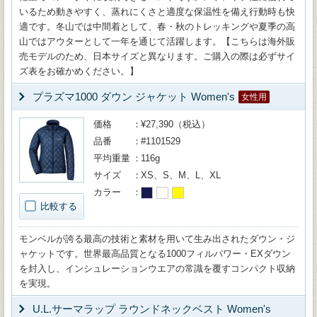
いるため動きやすく、蒸れにくさと適度な保温性を備え行動時も快
適です。冬山では中間着として、春・秋のトレッキングや夏季の高
山ではアウターとして一年を通じて活躍します。【こちらは海外販
売モデルのため、日本サイズと異なります。ご購入の際は必ずサイ
ズ表をお確かめください。】
プラズマ1000 ダウン ジャケット Women's
女性用
価格
¥27,390（税込）
品番
#1101529
平均重量
116g
サイズ
XS、S、M、L、XL
カラー
比較する
モンベルが誇る最高の技術と素材を用いて生み出されたダウン・ジ
ャケットです。世界最高品質となる1000フィルパワー・EXダウン
を封入し、インシュレーションウエアの常識を覆すコンパクト収納
を実現。
U.L.サーマラップ ラウンドネックベスト Women's