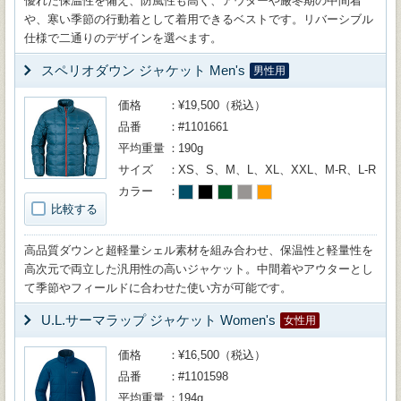
優れた保温性を備え、防風性も高く、アウターや厳冬期の中間着
や、寒い季節の行動着として着用できるベストです。リバーシブル
仕様で二通りのデザインを選べます。
スペリオダウン ジャケット Men's
男性用
価格
¥19,500（税込）
品番
#1101661
平均重量
190g
サイズ
XS、S、M、L、XL、XXL、M-R、L-R
カラー
比較する
高品質ダウンと超軽量シェル素材を組み合わせ、保温性と軽量性を
高次元で両立した汎用性の高いジャケット。中間着やアウターとし
て季節やフィールドに合わせた使い方が可能です。
U.L.サーマラップ ジャケット Women's
女性用
価格
¥16,500（税込）
品番
#1101598
平均重量
194g