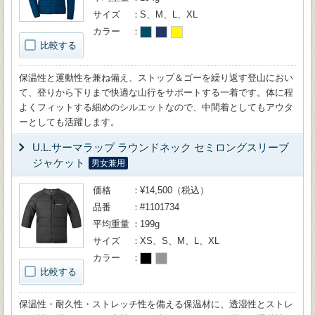
サイズ
S、M、L、XL
カラー
比較する
保温性と運動性を兼ね備え、ストップ＆ゴーを繰り返す登山におい
て、登りから下りまで快適な山行をサポートする一着です。体に程
よくフィットする細めのシルエットなので、中間着としてもアウタ
ーとしても活躍します。
U.L.サーマラップ ラウンドネック セミロングスリーブ
ジャケット
男女兼用
価格
¥14,500（税込）
品番
#1101734
平均重量
199g
サイズ
XS、S、M、L、XL
カラー
比較する
保温性・耐久性・ストレッチ性を備える保温材に、透湿性とストレ