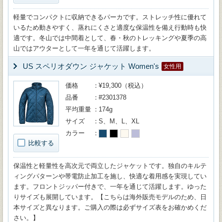
軽量でコンパクトに収納できるパーカです。ストレッチ性に優れて
いるため動きやすく、蒸れにくさと適度な保温性を備え行動時も快
適です。冬山では中間着として、春・秋のトレッキングや夏季の高
山ではアウターとして一年を通じて活躍します。
US スペリオダウン ジャケット Women's
女性用
価格
¥19,300（税込）
品番
#2301378
平均重量
174g
サイズ
S、M、L、XL
カラー
比較する
保温性と軽量性を高次元で両立したジャケットです。独自のキルテ
ィングパターンや帯電防止加工を施し、快適な着用感を実現してい
ます。フロントジッパー付きで、一年を通じて活躍します。ゆった
りサイズも展開しています。【こちらは海外販売モデルのため、日
本サイズと異なります。ご購入の際は必ずサイズ表をお確かめくだ
さい。】