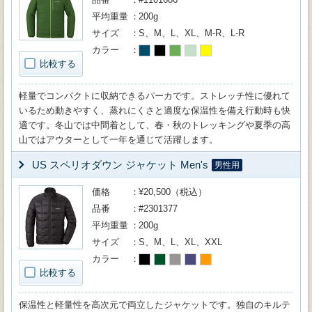
平均重量
200g
サイズ
S、M、L、XL、M-R、L-R
カラー
比較する
軽量でコンパクトに収納できるパーカです。ストレッチ性に優れて
いるため動きやすく、蒸れにくさと適度な保温性を備え行動時も快
適です。冬山では中間着として、春・秋のトレッキングや夏季の高
山ではアウターとして一年を通じて活躍します。
US スペリオダウン ジャケット Men's
男性用
価格
¥20,500（税込）
品番
#2301377
平均重量
200g
サイズ
S、M、L、XL、XXL
カラー
比較する
保温性と軽量性を高次元で両立したジャケットです。独自のキルテ