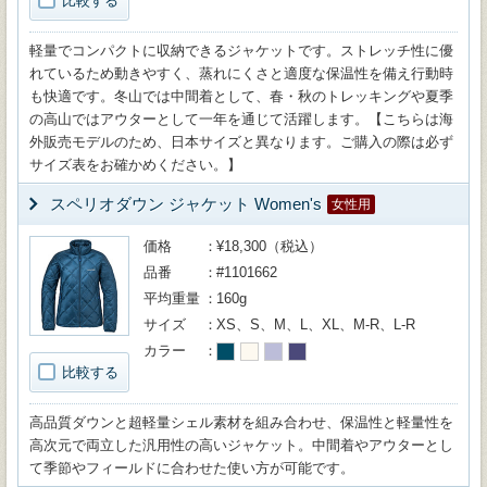
比較する
軽量でコンパクトに収納できるジャケットです。ストレッチ性に優
れているため動きやすく、蒸れにくさと適度な保温性を備え行動時
も快適です。冬山では中間着として、春・秋のトレッキングや夏季
の高山ではアウターとして一年を通じて活躍します。【こちらは海
外販売モデルのため、日本サイズと異なります。ご購入の際は必ず
サイズ表をお確かめください。】
スペリオダウン ジャケット Women's
女性用
価格
¥18,300（税込）
品番
#1101662
平均重量
160g
サイズ
XS、S、M、L、XL、M-R、L-R
カラー
比較する
高品質ダウンと超軽量シェル素材を組み合わせ、保温性と軽量性を
高次元で両立した汎用性の高いジャケット。中間着やアウターとし
て季節やフィールドに合わせた使い方が可能です。