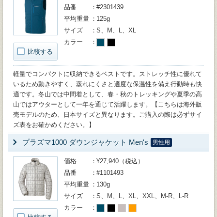
品番
#2301439
平均重量
125g
サイズ
S、M、L、XL
カラー
比較する
軽量でコンパクトに収納できるベストです。ストレッチ性に優れて
いるため動きやすく、蒸れにくさと適度な保温性を備え行動時も快
適です。冬山では中間着として、春・秋のトレッキングや夏季の高
山ではアウターとして一年を通じて活躍します。【こちらは海外販
売モデルのため、日本サイズと異なります。ご購入の際は必ずサイ
ズ表をお確かめください。】
プラズマ1000 ダウンジャケット Men's
男性用
価格
¥27,940（税込）
品番
#1101493
平均重量
130g
サイズ
S、M、L、XL、XXL、M-R、L-R
カラー