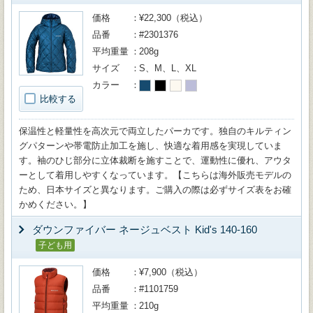
価格
¥22,300（税込）
品番
#2301376
平均重量
208g
サイズ
S、M、L、XL
カラー
比較する
保温性と軽量性を高次元で両立したパーカです。独自のキルティン
グパターンや帯電防止加工を施し、快適な着用感を実現していま
す。袖のひじ部分に立体裁断を施すことで、運動性に優れ、アウタ
ーとして着用しやすくなっています。【こちらは海外販売モデルの
ため、日本サイズと異なります。ご購入の際は必ずサイズ表をお確
かめください。】
ダウンファイバー ネージュベスト Kid's 140-160
子ども用
価格
¥7,900（税込）
品番
#1101759
平均重量
210g