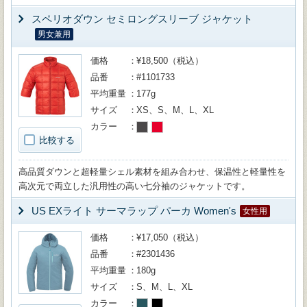
スペリオダウン セミロングスリーブ ジャケット
男女兼用
価格
¥18,500（税込）
品番
#1101733
平均重量
177g
サイズ
XS、S、M、L、XL
カラー
比較する
高品質ダウンと超軽量シェル素材を組み合わせ、保温性と軽量性を
高次元で両立した汎用性の高い七分袖のジャケットです。
US EXライト サーマラップ パーカ Women's
女性用
価格
¥17,050（税込）
品番
#2301436
平均重量
180g
サイズ
S、M、L、XL
カラー