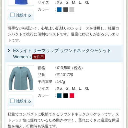
サイズ
XS、S、M、L、XL
カラー
比較する
薄手ながら暖かく、心地よい肌触りのシャミースを使用し、軽量コ
ンパクトで携行に便利なベストです。適度にゆとりがあるシルエッ
トです。
EXライト サーマラップ ラウンドネックジャケット
Women's
女性用
価格
¥13,500（税込）
品番
#1101728
平均重量
147g
サイズ
XS、S、M、L、XL
カラー
比較する
軽量でコンパクトに収納できるラウンドネックジャケットです。ス
トレッチ性に優れているため動きやすく、蒸れにくさと適度な保温
性を備え、行動時も快適です。