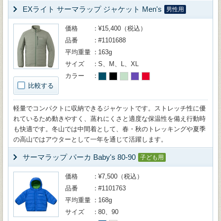
EXライト サーマラップ ジャケット Men's
男性用
価格
¥15,400（税込）
品番
#1101688
平均重量
163g
サイズ
S、M、L、XL
カラー
比較する
軽量でコンパクトに収納できるジャケットです。ストレッチ性に優
れているため動きやすく、蒸れにくさと適度な保温性を備え行動時
も快適です。冬山では中間着として、春・秋のトレッキングや夏季
の高山ではアウターとして一年を通じて活躍します。
サーマラップ パーカ Baby's 80-90
子ども用
価格
¥7,500（税込）
品番
#1101763
平均重量
168g
サイズ
80、90