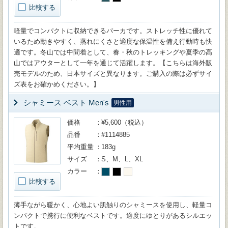
比較する
軽量でコンパクトに収納できるパーカです。ストレッチ性に優れて
いるため動きやすく、蒸れにくさと適度な保温性を備え行動時も快
適です。冬山では中間着として、春・秋のトレッキングや夏季の高
山ではアウターとして一年を通じて活躍します。【こちらは海外販
売モデルのため、日本サイズと異なります。ご購入の際は必ずサイ
ズ表をお確かめください。】
シャミース ベスト Men's
男性用
価格
¥5,600（税込）
品番
#1114885
平均重量
183g
サイズ
S、M、L、XL
カラー
比較する
薄手ながら暖かく、心地よい肌触りのシャミースを使用し、軽量コ
ンパクトで携行に便利なベストです。適度にゆとりがあるシルエッ
トです。