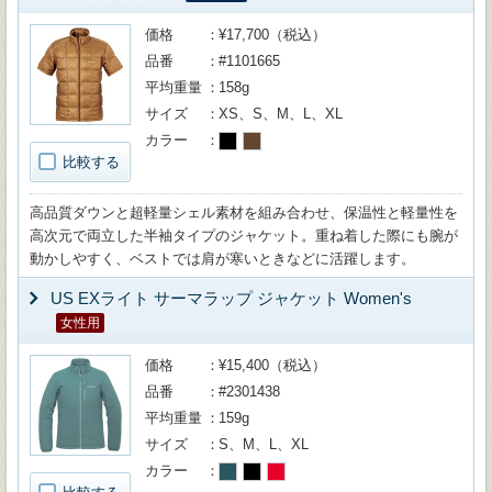
価格
¥17,700（税込）
品番
#1101665
平均重量
158g
サイズ
XS、S、M、L、XL
カラー
比較する
高品質ダウンと超軽量シェル素材を組み合わせ、保温性と軽量性を
高次元で両立した半袖タイプのジャケット。重ね着した際にも腕が
動かしやすく、ベストでは肩が寒いときなどに活躍します。
US EXライト サーマラップ ジャケット Women's
女性用
価格
¥15,400（税込）
品番
#2301438
平均重量
159g
サイズ
S、M、L、XL
カラー