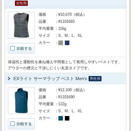
女性用
価格
¥10,670（税込）
品番
#1101693
平均重量
116g
サイズ
S、M、L、XL
カラー
比較する
保温性と運動性を兼ね備え中間着として着用しやすいベストです。
アウターの襟元と干渉しにくい丸首タイプです。
EXライト サーマラップ ベスト Men's
男性用
価格
¥12,100（税込）
品番
#1101690
平均重量
122g
サイズ
S、M、L、XL
カラー
比較する