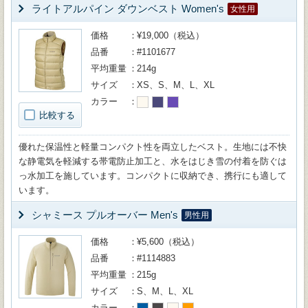
ライトアルパイン ダウンベスト Women's
女性用
価格
¥19,000（税込）
品番
#1101677
平均重量
214g
サイズ
XS、S、M、L、XL
カラー
比較する
優れた保温性と軽量コンパクト性を両立したベスト。生地には不快
な静電気を軽減する帯電防止加工と、水をはじき雪の付着を防ぐは
っ水加工を施しています。コンパクトに収納でき、携行にも適して
います。
シャミース プルオーバー Men's
男性用
価格
¥5,600（税込）
品番
#1114883
平均重量
215g
サイズ
S、M、L、XL
カラー