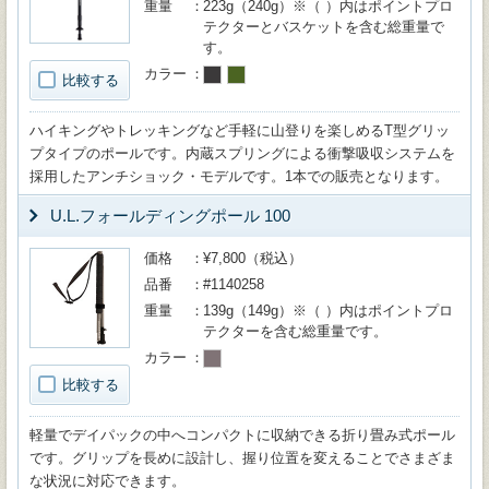
重量
223g（240g）※（ ）内はポイントプロ
テクターとバスケットを含む総重量で
す。
カラー
比較する
ハイキングやトレッキングなど手軽に山登りを楽しめるT型グリッ
プタイプのポールです。内蔵スプリングによる衝撃吸収システムを
採用したアンチショック・モデルです。1本での販売となります。
U.L.フォールディングポール 100
価格
¥7,800（税込）
品番
#1140258
重量
139g（149g）※（ ）内はポイントプロ
テクターを含む総重量です。
カラー
比較する
軽量でデイパックの中へコンパクトに収納できる折り畳み式ポール
です。グリップを長めに設計し、握り位置を変えることでさまざま
な状況に対応できます。