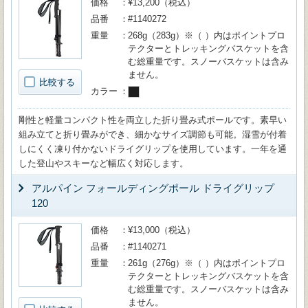
価格
¥13,200（税込）
品番
#1140272
重量
268g（283g）※（ ）内はポイントプロ
テクターとトレッキングバスケットを含
む総重量です。スノーバスケットは含み
ません。
比較する
カラー
剛性と軽量コンパクト性を両立した折り畳み式ポールです。素早い
組み立てと折り畳みができ、細かなサイズ調節も可能。湿雪が付着
しにくく凍り付かないドライグリップを使用しています。一年を通
した登山やスキーなど幅広く対応します。
アルパイン フォールディングポール ドライグリップ
120
価格
¥13,000（税込）
品番
#1140271
重量
261g（276g）※（ ）内はポイントプロ
テクターとトレッキングバスケットを含
む総重量です。スノーバスケットは含み
ません。