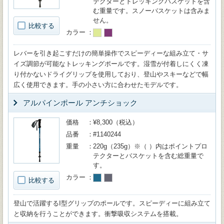
テクターとトレッキングバスケットを含
む重量です。スノーバスケットは含みま
せん。
比較する
カラー
レバーを引き起こすだけの簡単操作でスピーディーな組み立て・サ
イズ調節が可能なトレッキングポールです。湿雪が付着しにくく凍
り付かないドライグリップを使用しており、登山やスキーなどで幅
広く使用できます。手の小さい方に合わせたモデルです。
アルパインポール アンチショック
価格
¥8,300（税込）
品番
#1140244
重量
220g（235g）※（ ）内はポイントプロ
テクターとバスケットを含む総重量で
す。
カラー
比較する
登山で活躍するI型グリップのポールです。スピーディーに組み立て
と収納を行うことができます。衝撃吸収システムを搭載。