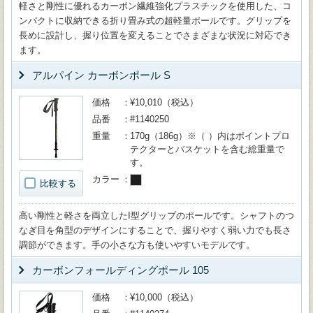
軽さと剛性に優れるカーボン繊維強化プラスチックを使用した、コ
ンパクトに収納できる折り畳み式の超軽量ポールです。グリップを
長めに設計し、握り位置を変えることでさまざまな状況に対応でき
ます。
アルパイン カーボンポール S
価格
¥10,010（税込）
品番
#1140250
重量
170g（186g）※（ ）内はポイントプロ
テクターとバスケットを含む総重量で
す。
カラー
比較する
高い剛性と軽さを両立したI型グリップのポールです。シャフトのつ
なぎ目を角型のデザインにすることで、握りやすく弱い力でも長さ
調節ができます。手の小さな方も使いやすいモデルです。
カーボンフォールディングポール 105
価格
¥10,000（税込）