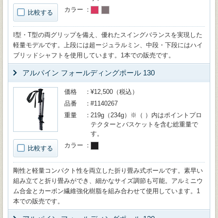
カラー
比較する
I型・T型の両グリップを備え、優れたスイングバランスを実現した
軽量モデルです。上段には超ージュラルミン、中段・下段にはハイ
ブリッドシャフトを使用しています。1本での販売です。
アルパイン フォールディングポール 130
価格
¥12,500（税込）
品番
#1140267
重量
219g（234g）※（ ）内はポイントプロ
テクターとバスケットを含む総重量で
す。
カラー
比較する
剛性と軽量コンパクト性を両立した折り畳み式ポールです。素早い
組み立てと折り畳みができ、細かなサイズ調節も可能。アルミニウ
ム合金とカーボン繊維強化樹脂を組み合わせて使用しています。1
本での販売です。