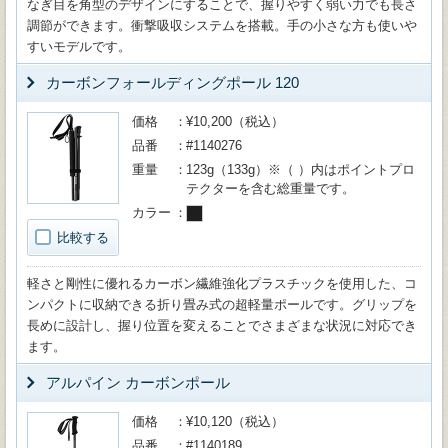
なぎ目を角型のデザインにすることで、握りやすく弱い力でも長さ
調節ができます。衝撃吸収システムを搭載。手の小さな方も使いや
すいモデルです。
カーボンフォールディングポール 120
価格
¥10,200（税込）
品番
#1140276
重量
123g（133g）※（ ）内はポイントプロ
テクターを含む総重量です。
カラー
比較する
軽さと剛性に優れるカーボン繊維強化プラスチックを使用した、コ
ンパクトに収納できる折り畳み式の超軽量ポールです。グリップを
長めに設計し、握り位置を変えることでさまざまな状況に対応でき
ます。
アルパイン カーボンポール
価格
¥10,120（税込）
品番
#1140189