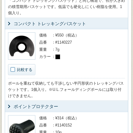
「コンパクト トレッキングバスケット」と同じ構造で、径が大きめ
の積雪期用バスケットです。低温でも硬化しにくい樹脂を使用。1
個入り。
コンパクト トレッキングバスケット
価格
¥550（税込）
品番
#1140227
重量
7g
カラー
比較する
ポールを重ねて収納しても干渉しない半円形状のトレッキングバス
ケットです。1個入り。※U.L.フォールディングポールには取り付
けできません。
ポイントプロテクター
価格
¥314（税込）
品番
#1140152
重量
10g