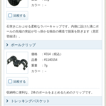
カラー
－
比較する
石突きにかぶせる柔軟なラバーキャップです。内側に設けた溝にポ
ールの先端の突起が引っ掛かる独自の構造で脱落を防ぎます（意匠
登録済）。
ポールクリップ
価格
¥314（税込）
品番
#1140154
重量
7g
カラー
－
比較する
収納時に便利な、2本のポールをまとめるためのクリップです。
トレッキングバスケット