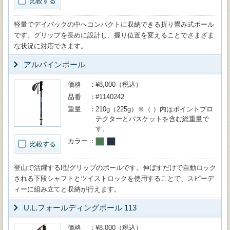
比較する
軽量でデイパックの中へコンパクトに収納できる折り畳み式ポール
です。グリップを長めに設計し、握り位置を変えることでさまざま
な状況に対応できます。
アルパインポール
価格
¥8,000（税込）
品番
#1140242
重量
210g（225g）※（ ）内はポイントプロ
テクターとバスケットを含む総重量で
す。
カラー
比較する
登山で活躍するI型グリップのポールです。伸ばすだけで自動ロック
される下段シャフトとツイストロックを使用することで、スピーデ
ィーに組み立てと収納が行えます。
U.L.フォールディングポール 113
価格
¥8,000（税込）