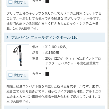
カラー
比較する
グリップ上部のキャップを取り外してカメラの三脚穴にセットする
ことで、一脚としても使用できる軽量なI型グリップ・ポールです。
撮影時の高さの微調節が素早く行えるカムロック・システムを搭
載。1本での販売です。
アルパイン フォールディングポール 110
価格
¥12,100（税込）
品番
#1140265
重量
209g（224g）※（ ）内はポイントプロ
テクターとバスケットを含む総重量で
す。
カラー
比較する
剛性と軽量コンパクト性を両立した折り畳み式ポールです。素早い
組み立てと折り畳みができ、細かなサイズ調節も可能。アルミニウ
ム合金とカーボン繊維強化樹脂を組み合わせて使用しています。1
本での販売です。