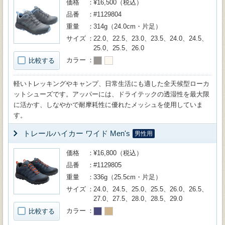
価格
¥16,500（税込）
品番
#1129804
重量
314g（24.0cm・片足）
サイズ
22.0、22.5、23.0、23.5、24.0、24.5、
25.0、25.5、26.0
カラー
比較する
軽いトレッキングやキャンプ、日常生活にも適した全天候型ローカ
ットシューズです。アッパーには、ドライテックの透湿性を最大限
に活かす、しなやかで耐摩耗性に優れたメッシュを使用していま
す。
トレールハイカー ワイド Men's
男性用
価格
¥16,800（税込）
品番
#1129805
重量
336g（25.5cm・片足）
サイズ
24.0、24.5、25.0、25.5、26.0、26.5、
27.0、27.5、28.0、28.5、29.0
カラー
比較する