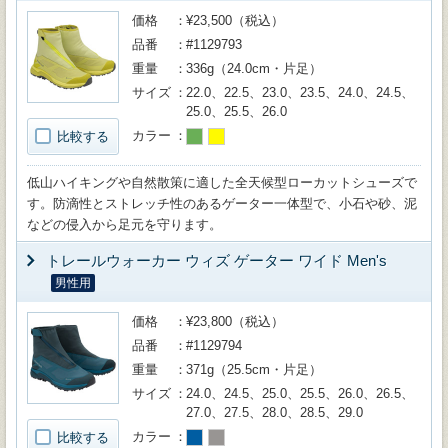
価格
¥23,500（税込）
品番
#1129793
重量
336g（24.0cm・片足）
サイズ
22.0、22.5、23.0、23.5、24.0、24.5、
25.0、25.5、26.0
カラー
比較する
低山ハイキングや自然散策に適した全天候型ローカットシューズで
す。防滴性とストレッチ性のあるゲーター一体型で、小石や砂、泥
などの侵入から足元を守ります。
トレールウォーカー ウィズ ゲーター ワイド Men's
男性用
価格
¥23,800（税込）
品番
#1129794
重量
371g（25.5cm・片足）
サイズ
24.0、24.5、25.0、25.5、26.0、26.5、
27.0、27.5、28.0、28.5、29.0
カラー
比較する