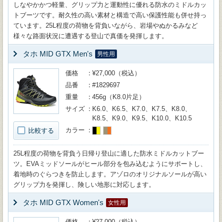
しなやかかつ軽量、グリップ力と運動性に優れる防水のミドルカッ
トブーツです。耐久性の高い素材と構造で高い保護性能も併せ持っ
ています。25L程度の荷物を背負いながら、岩場やぬかるみなど
様々な路面状況に遭遇する登山で真価を発揮します。
タホ MID GTX Men's
男性用
価格
¥27,000（税込）
品番
#1829697
重量
456g（K8.0片足）
サイズ
K6.0、K6.5、K7.0、K7.5、K8.0、
K8.5、K9.0、K9.5、K10.0、K10.5
カラー
比較する
25L程度の荷物を背負う日帰り登山に適した防水ミドルカットブー
ツ。EVAミッドソールがヒール部分を包み込むようにサポートし、
着地時のぐらつきを防止します。アゾロのオリジナルソールが高い
グリップ力を発揮し、険しい地形に対応します。
タホ MID GTX Women's
女性用
価格
¥27,000（税込）