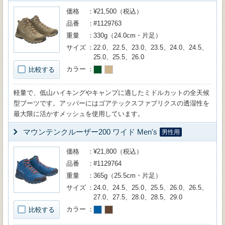
価格
¥21,500（税込）
品番
#1129763
重量
330g（24.0cm・片足）
サイズ
22.0、22.5、23.0、23.5、24.0、24.5、
25.0、25.5、26.0
カラー
比較する
軽量で、低山ハイキングやキャンプに適したミドルカットの全天候
型ブーツです。アッパーにはゴアテックスファブリクスの透湿性を
最大限に活かすメッシュを使用しています。
マウンテンクルーザー200 ワイド Men's
男性用
価格
¥21,800（税込）
品番
#1129764
重量
365g（25.5cm・片足）
サイズ
24.0、24.5、25.0、25.5、26.0、26.5、
27.0、27.5、28.0、28.5、29.0
カラー
比較する