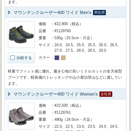
ます。
マウンテンクルーザー400 ワイド Men's
男性用
価格
¥22,800（税込）
品番
#1129760
重量
535g（25.5cm・片足）
サイズ
24.0、24.5、25.0、25.5、26.0、26.5、
27.0、27.5、28.0、28.5、29.0
カラー
比較する
軽量でフィット感に優れ、履き心地の良いミドルカットの全天候型
ブーツです。軽装備のトレッキングや山小屋泊登山などに適してい
ます。
マウンテンクルーザー400 ワイド Women's
女性用
価格
¥22,500（税込）
品番
#1129761
重量
490g（24.0cm・片足）
サイズ
22.0、22.5、23.0、23.5、24.0、24.5、