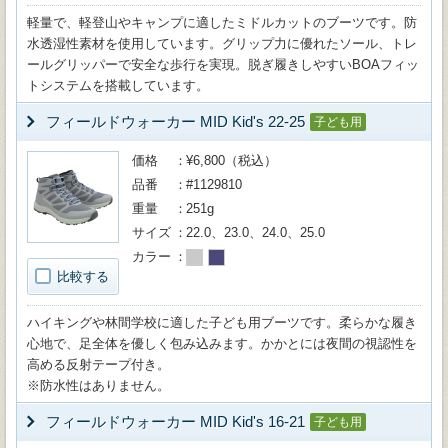
軽量で、軽登山やキャンプに適したミドルカットのブーツです。防
水透湿性素材を使用しています。グリップ力に優れたソール、トレ
ールグリッパーで安全な歩行を実現。脱ぎ履きしやすいBOAフィッ
トシステムを搭載しています。
フィールドウォーカー MID Kid's 22-25
子ども用
価格
¥6,800（税込）
品番
#1129810
重量
251g
サイズ
22.0、23.0、24.0、25.0
カラー
比較する
ハイキングや林間学校に適した子ども用ブーツです。柔らかな履き
心地で、足全体を優しく包み込みます。かかとには夜間の視認性を
高める反射テープ付き。
※防水性はありません。
フィールドウォーカー MID Kid's 16-21
子ども用