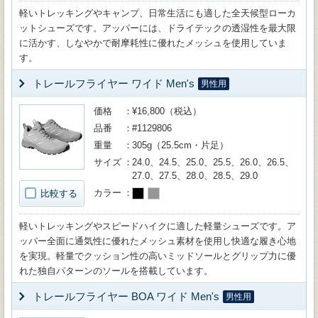
軽いトレッキングやキャンプ、日常生活にも適した全天候型ローカ
ットシューズです。アッパーには、ドライテックの透湿性を最大限
に活かす、しなやかで耐摩耗性に優れたメッシュを使用していま
す。
トレールフライヤー ワイド Men's
男性用
価格
¥16,800（税込）
品番
#1129806
重量
305g（25.5cm・片足）
サイズ
24.0、24.5、25.0、25.5、26.0、26.5、
27.0、27.5、28.0、28.5、29.0
カラー
比較する
軽いトレッキングやスピードハイクに適した軽量シューズです。ア
ッパー全面に通気性に優れたメッシュ素材を使用し快適な履き心地
を実現。軽量でクッション性の高いミッドソールとグリップ力に優
れた独自パターンのソールを搭載しています。
トレールフライヤー BOA ワイド Men's
男性用