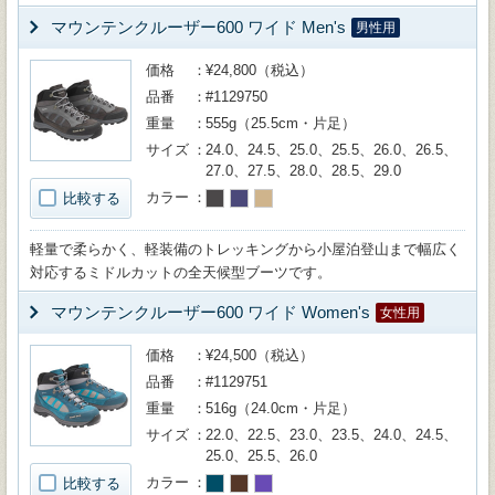
マウンテンクルーザー600 ワイド Men's
男性用
価格
¥24,800（税込）
品番
#1129750
重量
555g（25.5cm・片足）
サイズ
24.0、24.5、25.0、25.5、26.0、26.5、
27.0、27.5、28.0、28.5、29.0
カラー
比較する
軽量で柔らかく、軽装備のトレッキングから小屋泊登山まで幅広く
対応するミドルカットの全天候型ブーツです。
マウンテンクルーザー600 ワイド Women's
女性用
価格
¥24,500（税込）
品番
#1129751
重量
516g（24.0cm・片足）
サイズ
22.0、22.5、23.0、23.5、24.0、24.5、
25.0、25.5、26.0
カラー
比較する