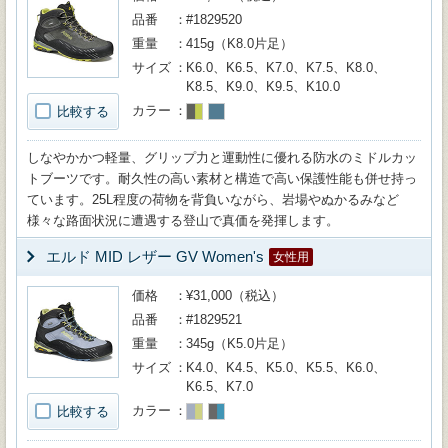
品番
#1829520
重量
415g（K8.0片足）
サイズ
K6.0、K6.5、K7.0、K7.5、K8.0、
K8.5、K9.0、K9.5、K10.0
カラー
比較する
しなやかかつ軽量、グリップ力と運動性に優れる防水のミドルカッ
トブーツです。耐久性の高い素材と構造で高い保護性能も併せ持っ
ています。25L程度の荷物を背負いながら、岩場やぬかるみなど
様々な路面状況に遭遇する登山で真価を発揮します。
エルド MID レザー GV Women's
女性用
価格
¥31,000（税込）
品番
#1829521
重量
345g（K5.0片足）
サイズ
K4.0、K4.5、K5.0、K5.5、K6.0、
K6.5、K7.0
カラー
比較する