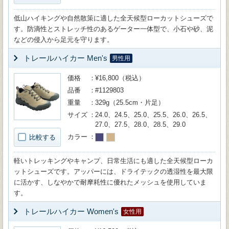
低山ハイキングや自然散策に適した全天候型ローカットシューズで
す。防滴性とストレッチ性のあるゲーター一体型で、小石や砂、泥
などの侵入から足元を守ります。
トレールハイカー Men's
男性用
価格
¥16,800（税込）
品番
#1129803
重量
329g（25.5cm・片足）
サイズ
24.0、24.5、25.0、25.5、26.0、26.5、
27.0、27.5、28.0、28.5、29.0
カラー
比較する
軽いトレッキングやキャンプ、日常生活にも適した全天候型ローカ
ットシューズです。アッパーには、ドライテックの透湿性を最大限
に活かす、しなやかで耐摩耗性に優れたメッシュを使用していま
す。
トレールハイカー Women's
女性用