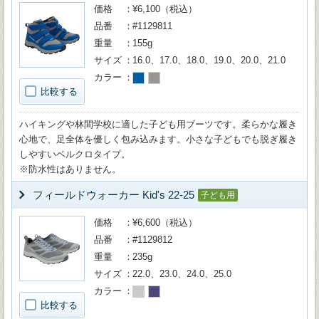
価格
¥6,100（税込）
品番
#1129811
重量
155g
サイズ
16.0、17.0、18.0、19.0、20.0、21.0
カラー
比較する
ハイキングや林間学校に適した子ども用ブーツです。柔らかな履き
心地で、足全体を優しく包み込みます。小さな子どもでも脱ぎ履き
しやすいベルクロタイプ。
※防水性はありません。
フィールドウォーカー Kid's 22-25
子ども用
価格
¥6,600（税込）
品番
#1129812
重量
235g
サイズ
22.0、23.0、24.0、25.0
カラー
比較する