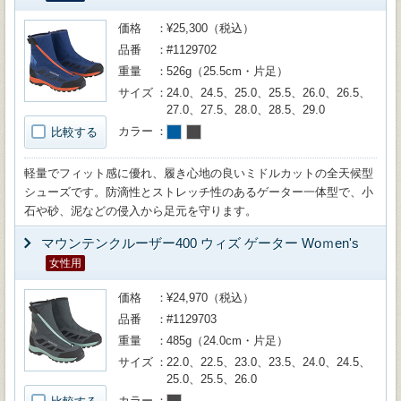
価格
¥25,300（税込）
品番
#1129702
重量
526g（25.5cm・片足）
サイズ
24.0、24.5、25.0、25.5、26.0、26.5、
27.0、27.5、28.0、28.5、29.0
カラー
比較する
軽量でフィット感に優れ、履き心地の良いミドルカットの全天候型
シューズです。防滴性とストレッチ性のあるゲーター一体型で、小
石や砂、泥などの侵入から足元を守ります。
マウンテンクルーザー400 ウィズ ゲーター Woｍen's
女性用
価格
¥24,970（税込）
品番
#1129703
重量
485g（24.0cm・片足）
サイズ
22.0、22.5、23.0、23.5、24.0、24.5、
25.0、25.5、26.0
カラー