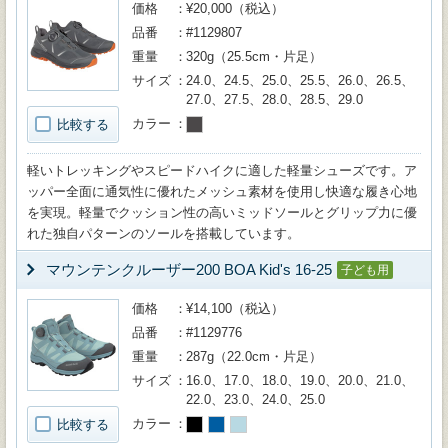
価格
¥20,000（税込）
品番
#1129807
重量
320g（25.5cm・片足）
サイズ
24.0、24.5、25.0、25.5、26.0、26.5、
27.0、27.5、28.0、28.5、29.0
カラー
比較する
軽いトレッキングやスピードハイクに適した軽量シューズです。ア
ッパー全面に通気性に優れたメッシュ素材を使用し快適な履き心地
を実現。軽量でクッション性の高いミッドソールとグリップ力に優
れた独自パターンのソールを搭載しています。
マウンテンクルーザー200 BOA Kid's 16-25
子ども用
価格
¥14,100（税込）
品番
#1129776
重量
287g（22.0cm・片足）
サイズ
16.0、17.0、18.0、19.0、20.0、21.0、
22.0、23.0、24.0、25.0
カラー
比較する