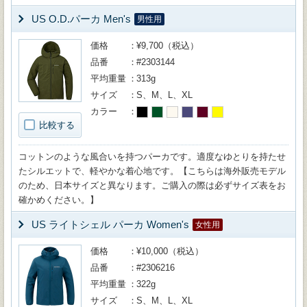
US O.D.パーカ Men's
男性用
価格
¥9,700（税込）
品番
#2303144
平均重量
313g
サイズ
S、M、L、XL
カラー
比較する
コットンのような風合いを持つパーカです。適度なゆとりを持たせ
たシルエットで、軽やかな着心地です。【こちらは海外販売モデル
のため、日本サイズと異なります。ご購入の際は必ずサイズ表をお
確かめください。】
US ライトシェル パーカ Women's
女性用
価格
¥10,000（税込）
品番
#2306216
平均重量
322g
サイズ
S、M、L、XL