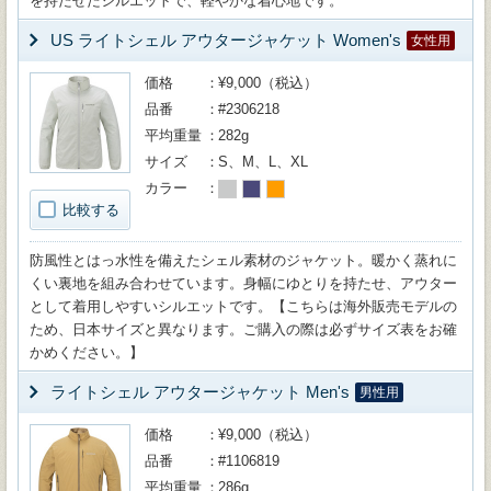
を持たせたシルエットで、軽やかな着心地です。
US ライトシェル アウタージャケット Women's
女性用
価格
¥9,000（税込）
品番
#2306218
平均重量
282g
サイズ
S、M、L、XL
カラー
比較する
防風性とはっ水性を備えたシェル素材のジャケット。暖かく蒸れに
くい裏地を組み合わせています。身幅にゆとりを持たせ、アウター
として着用しやすいシルエットです。【こちらは海外販売モデルの
ため、日本サイズと異なります。ご購入の際は必ずサイズ表をお確
かめください。】
ライトシェル アウタージャケット Men's
男性用
価格
¥9,000（税込）
品番
#1106819
平均重量
286g