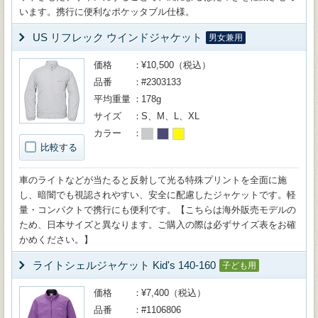
います。携行に便利なポケッタブル仕様。
US リフレック ウインドジャケット
男女兼用
価格
¥10,500（税込）
品番
#2303133
平均重量
178g
サイズ
S、M、L、XL
カラー
比較する
車のライトなどが当たると反射して光る特殊プリントを全面に施
し、暗闇でも視認されやすい、安全に配慮したジャケットです。軽
量・コンパクトで携行にも便利です。【こちらは海外販売モデルの
ため、日本サイズと異なります。ご購入の際は必ずサイズ表をお確
かめください。】
ライトシェルジャケット Kid's 140-160
子ども用
価格
¥7,400（税込）
品番
#1106806