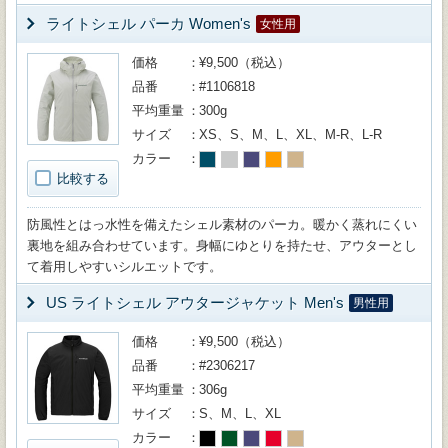
ライトシェル パーカ Women's
女性用
価格
¥9,500（税込）
品番
#1106818
平均重量
300g
サイズ
XS、S、M、L、XL、M-R、L-R
カラー
比較する
防風性とはっ水性を備えたシェル素材のパーカ。暖かく蒸れにくい
裏地を組み合わせています。身幅にゆとりを持たせ、アウターとし
て着用しやすいシルエットです。
US ライトシェル アウタージャケット Men's
男性用
価格
¥9,500（税込）
品番
#2306217
平均重量
306g
サイズ
S、M、L、XL
カラー