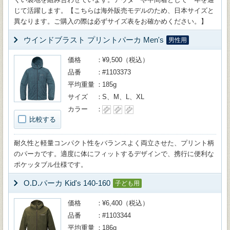
じて活躍します。【こちらは海外販売モデルのため、日本サイズと
異なります。ご購入の際は必ずサイズ表をお確かめください。】
ウインドブラスト プリントパーカ Men's
男性用
価格
¥9,500（税込）
品番
#1103373
平均重量
185g
サイズ
S、M、L、XL
カラー
比較する
耐久性と軽量コンパクト性をバランスよく両立させた、プリント柄
のパーカです。適度に体にフィットするデザインで、携行に便利な
ポケッタブル仕様です。
O.D.パーカ Kid's 140-160
子ども用
価格
¥6,400（税込）
品番
#1103344
平均重量
186g