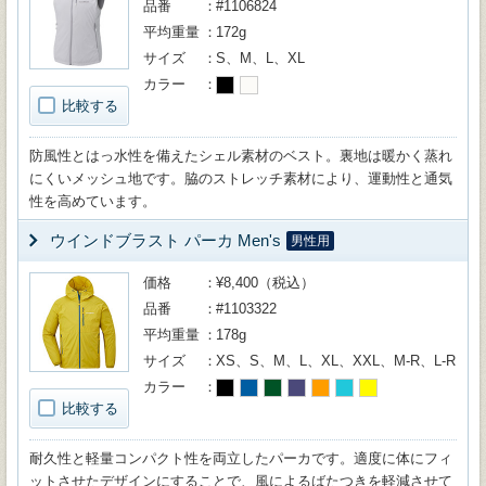
品番
#1106824
平均重量
172g
サイズ
S、M、L、XL
カラー
比較する
防風性とはっ水性を備えたシェル素材のベスト。裏地は暖かく蒸れ
にくいメッシュ地です。脇のストレッチ素材により、運動性と通気
性を高めています。
ウインドブラスト パーカ Men's
男性用
価格
¥8,400（税込）
品番
#1103322
平均重量
178g
サイズ
XS、S、M、L、XL、XXL、M-R、L-R
カラー
比較する
耐久性と軽量コンパクト性を両立したパーカです。適度に体にフィ
ットさせたデザインにすることで、風によるばたつきを軽減させて