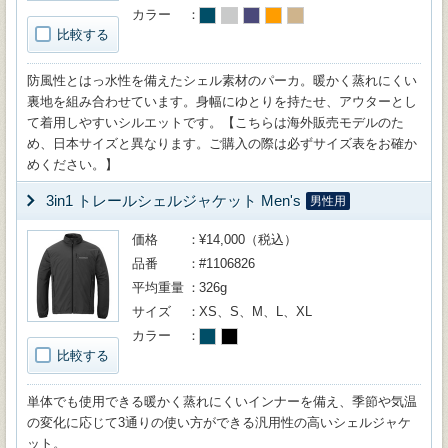
カラー
比較する
防風性とはっ水性を備えたシェル素材のパーカ。暖かく蒸れにくい
裏地を組み合わせています。身幅にゆとりを持たせ、アウターとし
て着用しやすいシルエットです。【こちらは海外販売モデルのた
め、日本サイズと異なります。ご購入の際は必ずサイズ表をお確か
めください。】
3in1 トレールシェルジャケット Men's
男性用
価格
¥14,000（税込）
品番
#1106826
平均重量
326g
サイズ
XS、S、M、L、XL
カラー
比較する
単体でも使用できる暖かく蒸れにくいインナーを備え、季節や気温
の変化に応じて3通りの使い方ができる汎用性の高いシェルジャケ
ット。