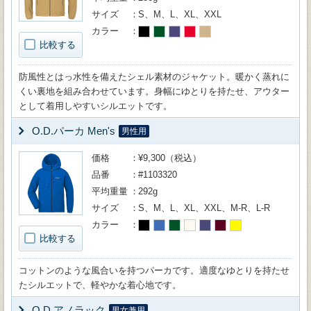
サイズ
S、M、L、XL、XXL
カラー
比較する
防風性とはっ水性を備えたシェル素材のジャケット。暖かく蒸れに
くい裏地を組み合わせています。身幅にゆとりを持たせ、アウター
として着用しやすいシルエットです。
O.D.パーカ Men's
男性用
価格
¥9,300（税込）
品番
#1103320
平均重量
292g
サイズ
S、M、L、XL、XXL、M-R、L-R
カラー
比較する
コットンのような風合いを持つパーカです。適度なゆとりを持たせ
たシルエットで、軽やかな着心地です。
O.D.アノラック
男女兼用