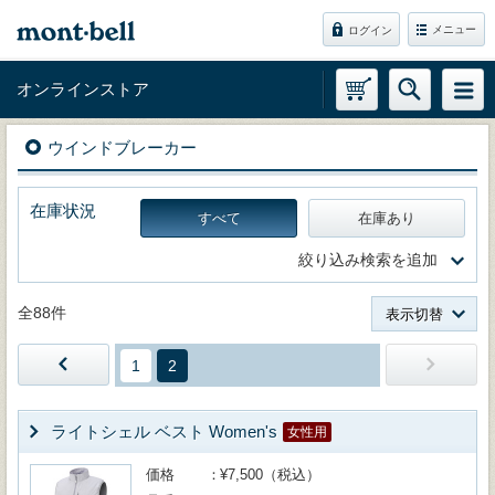
メニュー
ログイン
オンラインストア
ウインドブレーカー
在庫状況
すべて
在庫あり
絞り込み検索を追加
全88件
表示切替
1
2
ライトシェル ベスト Women's
女性用
価格
¥7,500（税込）