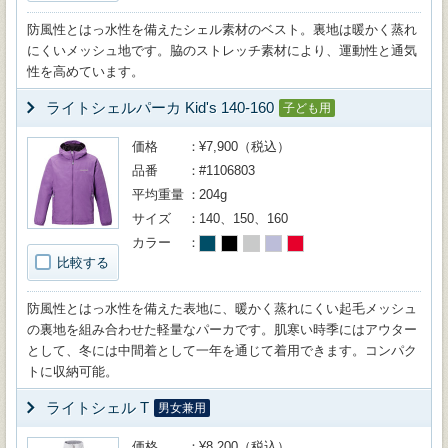
防風性とはっ水性を備えたシェル素材のベスト。裏地は暖かく蒸れ
にくいメッシュ地です。脇のストレッチ素材により、運動性と通気
性を高めています。
ライトシェルパーカ Kid's 140-160
子ども用
価格
¥7,900（税込）
品番
#1106803
平均重量
204g
サイズ
140、150、160
カラー
比較する
防風性とはっ水性を備えた表地に、暖かく蒸れにくい起毛メッシュ
の裏地を組み合わせた軽量なパーカです。肌寒い時季にはアウター
として、冬には中間着として一年を通じて着用できます。コンパク
トに収納可能。
ライトシェル T
男女兼用
価格
¥8,200（税込）