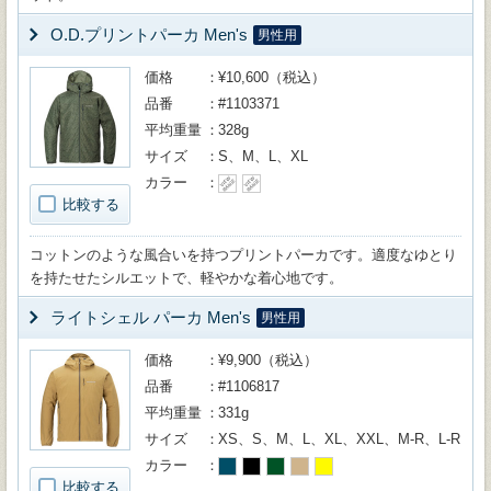
O.D.プリントパーカ Men's
男性用
価格
¥10,600（税込）
品番
#1103371
平均重量
328g
サイズ
S、M、L、XL
カラー
比較する
コットンのような風合いを持つプリントパーカです。適度なゆとり
を持たせたシルエットで、軽やかな着心地です。
ライトシェル パーカ Men's
男性用
価格
¥9,900（税込）
品番
#1106817
平均重量
331g
サイズ
XS、S、M、L、XL、XXL、M-R、L-R
カラー
比較する