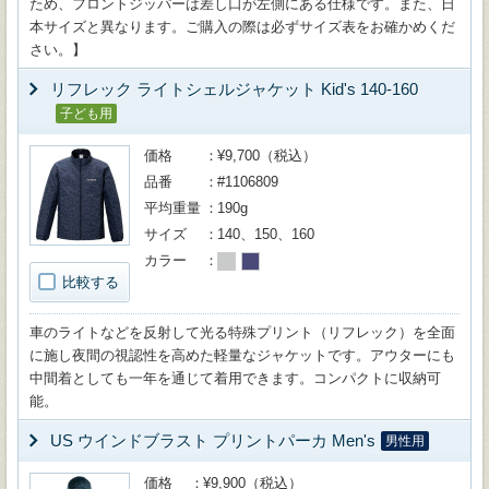
ため、フロントジッパーは差し口が左側にある仕様です。また、日
本サイズと異なります。ご購入の際は必ずサイズ表をお確かめくだ
さい。】
リフレック ライトシェルジャケット Kid's 140-160
子ども用
価格
¥9,700（税込）
品番
#1106809
平均重量
190g
サイズ
140、150、160
カラー
比較する
車のライトなどを反射して光る特殊プリント（リフレック）を全面
に施し夜間の視認性を高めた軽量なジャケットです。アウターにも
中間着としても一年を通じて着用できます。コンパクトに収納可
能。
US ウインドブラスト プリントパーカ Men's
男性用
価格
¥9,900（税込）