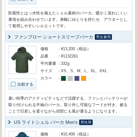
防風性とはっ水性を備えたシェル素材のパーカ。暖かく蒸れにくい
裏地を組み合わせています。身幅にゆとりを持たせ、アウターとし
て着用しやすいシルエットです。
ファンブロー ショートスリーブパーカ
男女兼用
価格
¥13,200（税込）
品番
#1132261
平均重量
332g
サイズ
XS、S、M、L、XL、XXL
カラー
比較する
暑い時季のアクティビティなどで活躍する、ファンとバッテリーが
取り付けられる半袖のパーカ。取り外し可能なフードが付き、被る
ことで日差しを遮りながら頭部にも風が通るようになります。
US ライトシェル パーカ Men's
男性用
価格
¥10,400（税込）