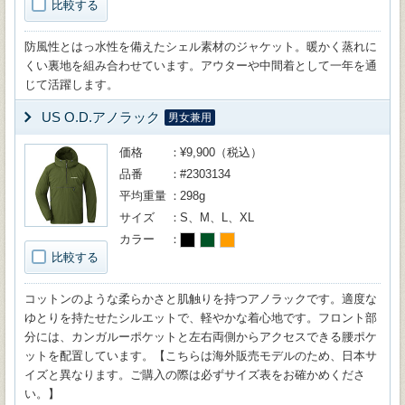
比較する
防風性とはっ水性を備えたシェル素材のジャケット。暖かく蒸れに
くい裏地を組み合わせています。アウターや中間着として一年を通
じて活躍します。
US O.D.アノラック
男女兼用
価格
¥9,900（税込）
品番
#2303134
平均重量
298g
サイズ
S、M、L、XL
カラー
比較する
コットンのような柔らかさと肌触りを持つアノラックです。適度な
ゆとりを持たせたシルエットで、軽やかな着心地です。フロント部
分には、カンガルーポケットと左右両側からアクセスできる腰ポケ
ットを配置しています。【こちらは海外販売モデルのため、日本サ
イズと異なります。ご購入の際は必ずサイズ表をお確かめくださ
い。】