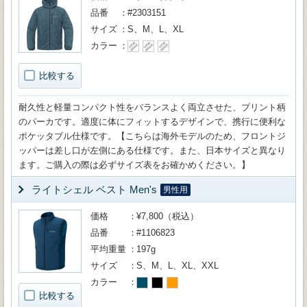
品番
#2303151
サイズ
S、M、L、XL
カラー
比較する
耐久性と軽量コンパクト性をバランスよく両立させた、プリント柄
のパーカです。適度に体にフィットするデザインで、携行に便利な
ポケッタブル仕様です。【こちらは海外モデルのため、フロントジ
ッパーは差し口が左側にある仕様です。また、日本サイズと異なり
ます。ご購入の際は必ずサイズ表をお確かめください。】
ライトシェル ベスト Men's
男性用
価格
¥7,800（税込）
品番
#1106823
平均重量
197g
サイズ
S、M、L、XL、XXL
カラー
比較する