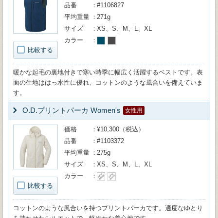
品番
#1106827
平均重量
271g
サイズ
XS、S、M、L、XL
カラー
比較する
暖かな起毛の裏地付きで寒い時季に幅広く活躍するベストです。表
面の生地ははっ水性に優れ、コットンのような風合いを備えていま
す。
O.D.プリントパーカ Women's
女性用
価格
¥10,300（税込）
品番
#1103372
平均重量
275g
サイズ
XS、S、M、L、XL
カラー
比較する
コットンのような風合いを持つプリントパーカです。適度なゆとり