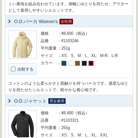
くい裏地を組み合わせています。身幅にゆとりを持たせ、アウター
として着用しやすいシルエットです。
O.D.パーカ Women's
女性用
価格
¥8,600（税込）
品番
#1103246
平均重量
251g
サイズ
XS、S、M、L、XL、M-R、L-R
カラー
比較する
コットンのような柔らかさと肌触りを持つパーカです。適度なゆと
りを持たせたシルエットで、軽やかな着心地です。
O.D.ジャケット
男女兼用
価格
¥8,400（税込）
品番
#1103321
平均重量
255g
サイズ
XS、S、M、L、XL、XXL