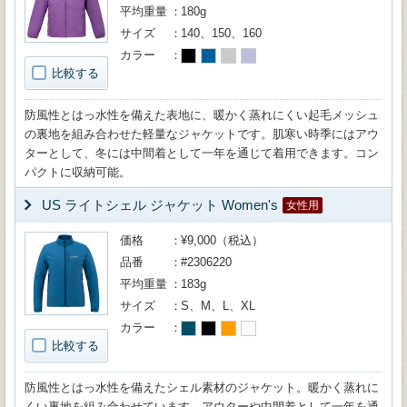
平均重量
180g
サイズ
140、150、160
カラー
比較する
防風性とはっ水性を備えた表地に、暖かく蒸れにくい起毛メッシュ
の裏地を組み合わせた軽量なジャケットです。肌寒い時季にはアウ
ターとして、冬には中間着として一年を通じて着用できます。コン
パクトに収納可能。
US ライトシェル ジャケット Women's
女性用
価格
¥9,000（税込）
品番
#2306220
平均重量
183g
サイズ
S、M、L、XL
カラー
比較する
防風性とはっ水性を備えたシェル素材のジャケット。暖かく蒸れに
くい裏地を組み合わせています。アウターや中間着として一年を通