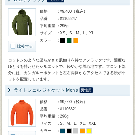
価格
¥9,400（税込）
品番
#1103247
平均重量
296g
サイズ
XS、S、M、L、XL
カラー
比較する
コットンのような柔らかさと肌触りを持つアノラックです。適度な
ゆとりを持たせたシルエットで、軽やかな着心地です。フロント部
分には、カンガルーポケットと左右両側からアクセスできる腰ポケ
ットを配置しています。
ライトシェル ジャケット Men's
男性用
価格
¥9,000（税込）
品番
#1106821
平均重量
298g
サイズ
S、M、L、XL、XXL
カラー