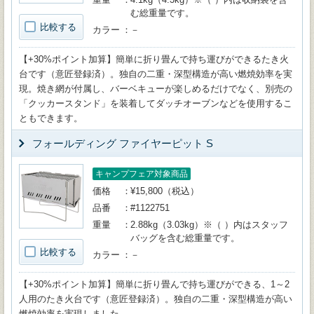
む総重量です。
比較する
カラー
－
【+30%ポイント加算】簡単に折り畳んで持ち運びができるたき火
台です（意匠登録済）。独自の二重・深型構造が高い燃焼効率を実
現。焼き網が付属し、バーベキューが楽しめるだけでなく、別売の
「クッカースタンド」を装着してダッチオーブンなどを使用するこ
ともできます。
フォールディング ファイヤーピット S
キャンプフェア対象商品
価格
¥15,800（税込）
品番
#1122751
重量
2.88kg（3.03kg）※（ ）内はスタッフ
バッグを含む総重量です。
比較する
カラー
－
【+30%ポイント加算】簡単に折り畳んで持ち運びができる、1～2
人用のたき火台です（意匠登録済）。独自の二重・深型構造が高い
燃焼効率を実現しました。