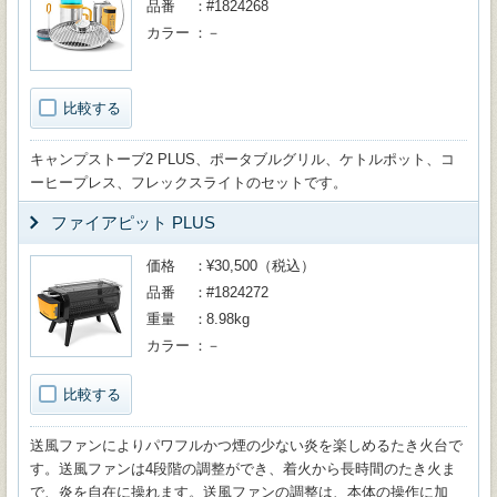
品番
#1824268
カラー
－
比較する
キャンプストーブ2 PLUS、ポータブルグリル、ケトルポット、コ
ーヒープレス、フレックスライトのセットです。
ファイアピット PLUS
価格
¥30,500（税込）
品番
#1824272
重量
8.98kg
カラー
－
比較する
送風ファンによりパワフルかつ煙の少ない炎を楽しめるたき火台で
す。送風ファンは4段階の調整ができ、着火から長時間のたき火ま
で、炎を自在に操れます。送風ファンの調整は、本体の操作に加