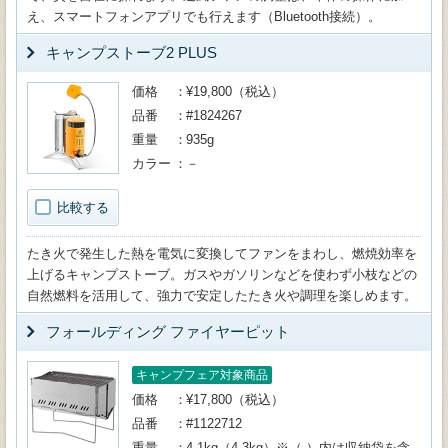
え、スマートフォンアプリでも行えます（Bluetooth接続）。
キャンプストーブ2 PLUS
価格
¥19,800（税込）
品番
#1824267
重量
935g
カラー
－
比較する
たき火で発生した熱を電気に変換してファンをまわし、燃焼効率を
上げるキャンプストーブ。ガスやガソリンなどを使わず小枝などの
自然燃料を活用して、強力で安定したたき火や調理を楽しめます。
フォールディング ファイヤーピット
キャンプフェア対象商品
価格
¥17,800（税込）
品番
#1122712
重量
4.1kg（4.3kg）※（ ）内は収納袋を含