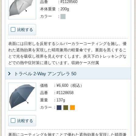
品番
#1128560
本体重量
200g
カラー
比較する
表面には日射しを反射するシルバーカラーコーティングを施し、優
れた遮熱効果を実現した晴雨兼用の軽量傘です。裏面を黒くするこ
とで光を吸収し視界を見えやすくします。炎天下のトレッキングな
どでの熱中症対策に適しています。収納ケース付属
トラベル 2-Way アンブレラ 50
価格
¥6,600（税込）
品番
#1128658
重量
137g
カラー
比較する
裏面にコーティングを施すことで優れた遮熱効果を実現した晴雨兼